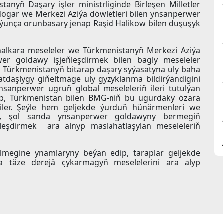
tanyň Daşary işler ministrliginde Birleşen Milletler
gar we Merkezi Aziýa döwletleri bilen ynsanperwer
ýunça orunbasary jenap Raşid Halikow bilen duşuşyk
alkara meseleler we Türkmenistanyň Merkezi Aziýa
er goldawy işjeňleşdirmek bilen bagly meseleler
ow Türkmenistanyň bitarap daşary syýasatyna uly baha
tdaşlygy giňeltmäge uly gyzyklanma bildirýändigini
ynsanperwer ugruň global meseleleriň ileri tutulýan
läp, Türkmenistan bilen BMG-niň bu ugurdaky özara
diler. Şeýle hem geljekde ýurduň hünärmenleri we
a, şol sanda ynsanperwer goldawyny bermegiň
isleşdirmek ara alnyp maslahatlaşylan meseleleriň
rilmegine ynamlaryny beýan edip, taraplar geljekde
a täze derejä çykarmagyň meselelerini ara alyp