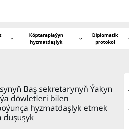
t
Köptaraplaýyn
Diplomatik
hyzmatdaşlyk
protokol
asynyň Baş sekretarynyň Ýakyn
a döwletleri bilen
boýunça hyzmatdaşlyk etmek
n duşuşyk