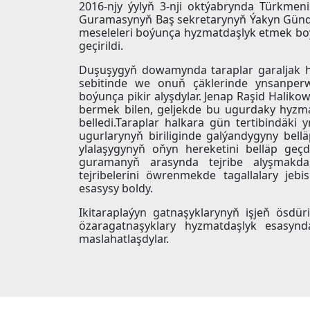
2016-njy ýylyň 3-nji oktýabrynda Türkmenis
Guramasynyň Baş sekretarynyň Ýakyn Gündo
meseleleri boýunça hyzmatdaşlyk etmek bo
geçirildi.
Duşuşygyň dowamynda taraplar garaljak h
sebitinde we onuň çäklerinde ynsanperw
boýunça pikir alyşdylar. Jenap Raşid Halik
bermek bilen, geljekde bu ugurdaky hyzma
belledi.Taraplar halkara gün tertibindäki 
ugurlarynyň biriliginde galýandygyny bel
ylalaşygynyň oňyn hereketini belläp geç
guramanyň arasynda tejribe alyşmakd
tejribelerini öwrenmekde tagallalary jeb
esasysy boldy.
Ikitaraplaýyn gatnaşyklarynyň işjeň ösdü
özaragatnaşyklary hyzmatdaşlyk esasynd
maslahatlaşdylar.