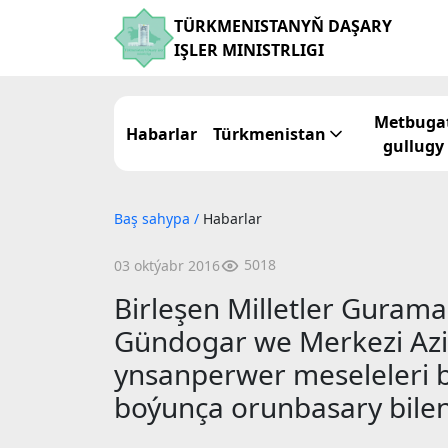
TÜRKMENISTANYŇ DAŞARY
IŞLER MINISTRLIGI
Metbuga
Habarlar
Türkmenistan
gullugy
Baş sahypa
/
Habarlar
5018
03 oktýabr 2016
Birleşen Milletler Guram
Gündogar we Merkezi Aziý
ynsanperwer meseleleri 
boýunça orunbasary bile