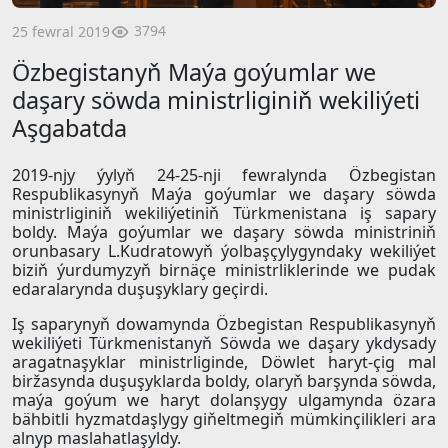
3794
25 fewral 2019
Özbegistanyň Maýa goýumlar we
daşary söwda ministrliginiň wekiliýeti
Aşgabatda
2019-njy ýylyň 24-25-nji fewralynda Özbegistan
Respublikasynyň Maýa goýumlar we daşary söwda
ministrliginiň wekiliýetiniň Türkmenistana iş sapary
boldy. Maýa goýumlar we daşary söwda ministriniň
orunbasary L.Kudratowyň ýolbaşçylygyndaky wekiliýet
biziň ýurdumyzyň birnäçe ministrliklerinde we pudak
edaralarynda duşuşyklary geçirdi.
Iş saparynyň dowamynda Özbegistan Respublikasynyň
wekiliýeti Türkmenistanyň Söwda we daşary ykdysady
aragatnaşyklar ministrliginde, Döwlet haryt-çig mal
biržasynda duşuşyklarda boldy, olaryň barşynda söwda,
maýa goýum we haryt dolanşygy ulgamynda özara
bähbitli hyzmatdaşlygy giňeltmegiň mümkinçilikleri ara
alnyp maslahatlaşyldy.