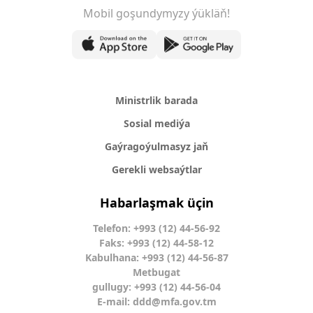
Mobil goşundymyzy ýükläň!
Ministrlik barada
Sosial mediýa
Gaýragoýulmasyz jaň
Gerekli websaýtlar
Habarlaşmak üçin
Telefon: +993 (12) 44-56-92
Faks: +993 (12) 44-58-12
Kabulhana: +993 (12) 44-56-87
Metbugat
gullugy: +993 (12) 44-56-04
E-mail:
ddd@mfa.gov.tm