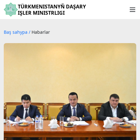
TÜRKMENISTANYŇ DAŞARY
IŞLER MINISTRLIGI
Baş sahypa
/
Habarlar