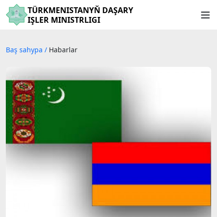
TÜRKMENISTANYŇ DAŞARY
IŞLER MINISTRLIGI
Baş sahypa
/
Habarlar