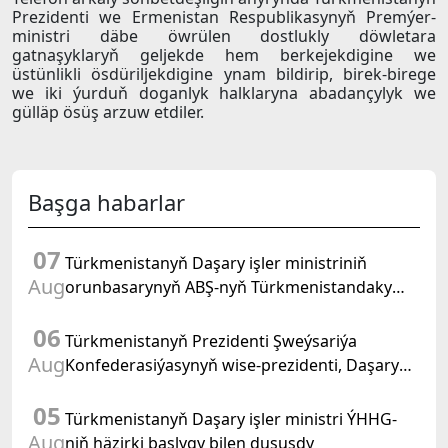
Prezidenti we Ermenistan Respublikasynyň Premýer-
ministri däbe öwrülen dostlukly döwletara
gatnaşyklaryň geljekde hem berkejekdigine we
üstünlikli ösdüriljekdigine ynam bildirip, birek-birege
we iki ýurduň doganlyk halklaryna abadançylyk we
gülläp ösüş arzuw etdiler.
Başga habarlar
07
Türkmenistanyň Daşary işler ministriniň
Aug
orunbasarynyň ABŞ-nyň Türkmenistandaky
wagtlaýyn işler ynanylan wekili bilen duşuşygy
06
geçirildi
Türkmenistanyň Prezidenti Şweýsariýa
Aug
Konfederasiýasynyň wise-prezidenti, Daşary
işler federal departamentiniň başlygyny kabul
05
etdi
Türkmenistanyň Daşary işler ministri ÝHHG-
Aug
niň häzirki başlygy bilen duşuşdy