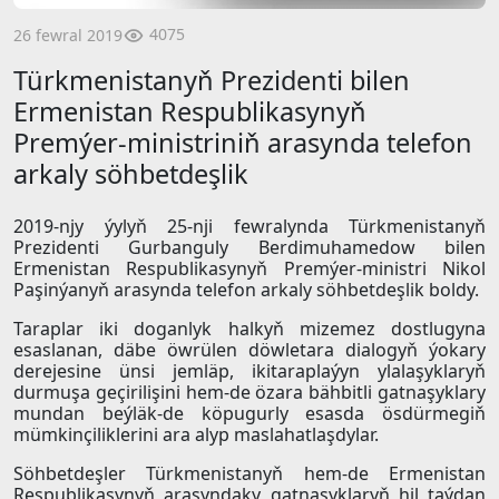
4075
26 fewral 2019
Türkmenistanyň Prezidenti bilen
Ermenistan Respublikasynyň
Premýer-ministriniň arasynda telefon
arkaly söhbetdeşlik
2019-njy ýylyň 25-nji fewralynda Türkmenistanyň
Prezidenti Gurbanguly Berdimuhamedow bilen
Ermenistan Respublikasynyň Premýer-ministri Nikol
Paşinýanyň arasynda telefon arkaly söhbetdeşlik boldy.
Taraplar iki doganlyk halkyň mizemez dostlugyna
esaslanan, däbe öwrülen döwletara dialogyň ýokary
derejesine ünsi jemläp, ikitaraplaýyn ylalaşyklaryň
durmuşa geçirilişini hem-de özara bähbitli gatnaşyklary
mundan beýläk-de köpugurly esasda ösdürmegiň
mümkinçiliklerini ara alyp maslahatlaşdylar.
Söhbetdeşler Türkmenistanyň hem-de Ermenistan
Respublikasynyň arasyndaky gatnaşyklaryň hil taýdan