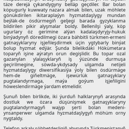
täze derejä çykandygyny belläp geçdiler. Bar bolan
köpugurly kuwwaty nazara almak bilen, uzak möhlete
gönükdirilen ikitaraplaýyn hyzmatdaşlygy mundan
beýläk-de ösdürmegiň geljegi barada gyzyklanma
bildirilen pikir alyşmalar boldy. Bellenilşi ýaly, köp
ugurlary öz gerimine alýan kadalaşdyryjy-hukuk
binýadynyň döredilmegi özara bähbitli türkmen-ermeni
gatnaşyklaryny işjeňleşdirmek üçin ygtybarly binýat
bolup hyzmat edýär. Şunda bilelikdäki Hökümetara
toparyň işine aýratyn orun degişlidir. Bu topar ozal
gazanylan ylalaşyklaryň iş ýüzünde durmuşa
geçirilmegine, söwda-ykdysady ulgamda netijeli
hyzmatdaşlygy diwersifikasiýa ýoly bilen ösdürmäge
hem-de giňeltmäge, işewürlük gatnaşyklary
pugtalandyrmaga, maýa goýum işjeňligini
höweslendirmäge ýardam etmelidir.
Şunuň bilen birlikde, iki ýurduň halklarynyň arasynda
dostluk we özara düşünişmek gatnaşyklaryny
pugtalandyrmagyň wajyp şerti bolan medeni-
ynsanperwer ulgamda hyzmatdaşlygyň möhüm orny
nygtaldy.
Telefon arkaly söhbetdeşligiň ahyrynda Türkmenistanyň