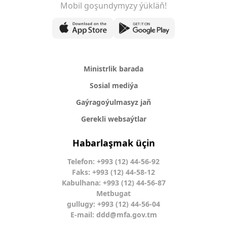
Mobil goşundymyzy ýükläň!
Ministrlik barada
Sosial mediýa
Gaýragoýulmasyz jaň
Gerekli websaýtlar
Habarlaşmak üçin
Telefon: +993 (12) 44-56-92
Faks: +993 (12) 44-58-12
Kabulhana: +993 (12) 44-56-87
Metbugat
gullugy: +993 (12) 44-56-04
E-mail:
ddd@mfa.gov.tm