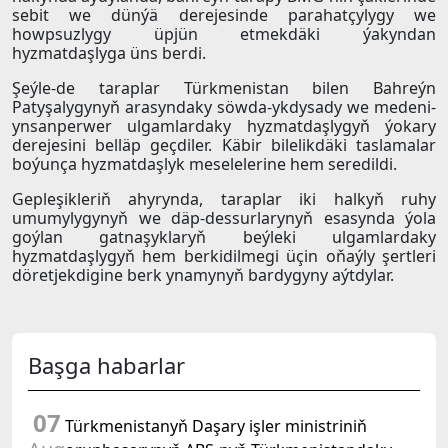
sebit we dünýä derejesinde parahatçylygy we
howpsuzlygy üpjün etmekdäki ýakyndan
hyzmatdaşlyga üns berdi.
Şeýle-de taraplar Türkmenistan bilen Bahreýn
Patyşalygynyň arasyndaky söwda-ykdysady we medeni-
ynsanperwer ulgamlardaky hyzmatdaşlygyň ýokary
derejesini belläp geçdiler. Käbir bilelikdäki taslamalar
boýunça hyzmatdaşlyk meselelerine hem seredildi.
Gepleşikleriň ahyrynda, taraplar iki halkyň ruhy
umumylygynyň we däp-dessurlarynyň esasynda ýola
goýlan gatnaşyklaryň beýleki ulgamlardaky
hyzmatdaşlygyň hem berkidilmegi üçin oňaýly şertleri
döretjekdigine berk ynamynyň bardygyny aýtdylar.
Başga habarlar
07
Türkmenistanyň Daşary işler ministriniň