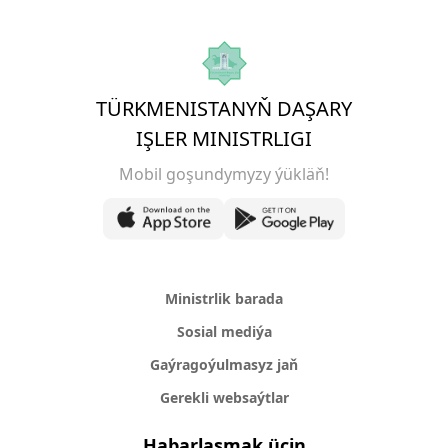
TÜRKMENISTANYŇ DAŞARY
IŞLER MINISTRLIGI
Mobil goşundymyzy ýükläň!
Ministrlik barada
Sosial mediýa
Gaýragoýulmasyz jaň
Gerekli websaýtlar
Habarlaşmak üçin