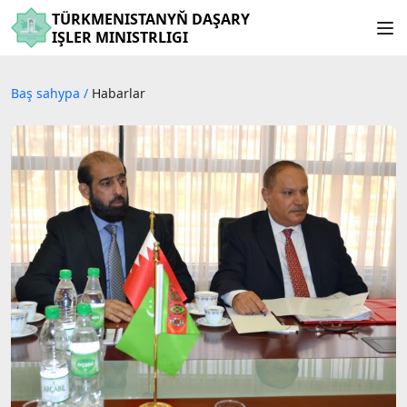
TÜRKMENISTANYŇ DAŞARY
IŞLER MINISTRLIGI
Baş sahypa
/
Habarlar