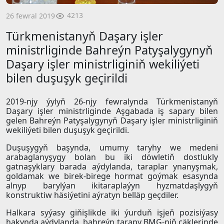
4213
26 fewral 2019
Türkmenistanyň Daşary işler
ministrliginde Bahreýn Patyşalygynyň
Daşary işler ministrliginiň wekiliýeti
bilen duşuşyk geçirildi
2019-njy ýylyň 26-njy fewralynda Türkmenistanyň
Daşary işler ministrliginde Aşgabada iş sapary bilen
gelen Bahreýn Patyşalygynyň Daşary işler ministrliginiň
wekiliýeti bilen duşuşyk geçirildi.
Duşuşygyň başynda, umumy taryhy we medeni
arabaglanyşygy bolan bu iki döwletiň dostlukly
gatnaşyklary barada aýdylanda, taraplar ynanyşmak,
goldamak we birek-birege hormat goýmak esasynda
alnyp barylýan ikitaraplaýyn hyzmatdaşlygyň
konstruktiw häsiýetini aýratyn belläp geçdiler.
Halkara syýasy giňişlikde iki ýurduň işjeň pozisiýasy
hakynda aýdylanda, bahreýn tarapy BMG-niň çäklerinde