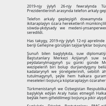
2019-njy ýylyň 26-njy fewralynda T
Prezidentleriniň arasynda telefon arkaly gepl
Telefon arkaly gepleşigiň dowamynda D
ikitaraplaýyn özara hereketleriň mümkinçilik
söwda-ykdysady we medeni-ynsanperwer 
seredildi.
Has takygy, 2019-njy ýylyň 12-nji aprelin
beriji Geňeşine görülýän taýýarlyklar boýunça
Şunuň bilen baglylykda, suw diplomatiý
Baştutanlary Merkezi Aziýanyň suw ser
peýdalanylmagynyň şu günki günde M
wezipeleriň biri bolup durýandygyny bel
kadalarynyň we ýörelgeleriniň, sebitiň ä
tutulmagynyň, şeýle hem halkara guram
meseleleri boýunça köptaraplaýyn özarahereke
Türkmenistanyň we Özbegistan Respublika
başlyklyk edýän Araly halas etmegiň Hal
beýläk hem giňeldilmegi boýunça pikir alyşdy