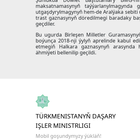
Şunlukda Döwlet Baştutanlary BMG-niň
maksatnamasynyň taýýarlanylmagynda gyz
utgaşdyrylmagynyň hem-de Aralýaka sebit
trast gaznasynyň döredilmegi baradaky baş
geçdiler.
Bu ugurda Birleşen Milletler Guramasyny
boýunça 2018-nji ýylyň aprelinde kabul ed
etmegiň Halkara gaznasynyň arasynda h
ähmiýeti bellenilip geçildi.
TÜRKMENISTANYŇ DAŞARY
IŞLER MINISTRLIGI
Mobil goşundymyzy ýükläň!