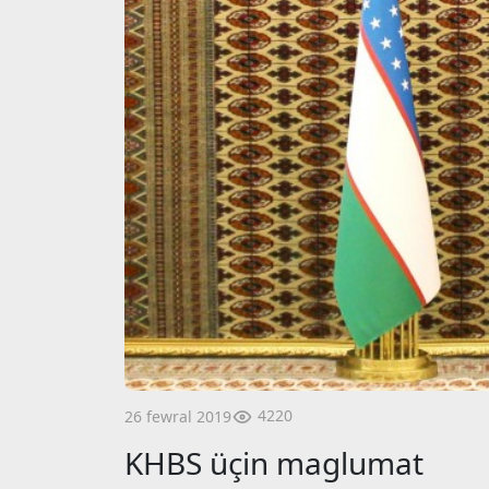
4220
26 fewral 2019
KHBS üçin maglumat