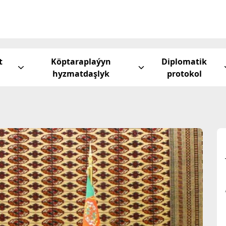
t
Köptaraplaýyn
Diplomatik
hyzmatdaşlyk
protokol