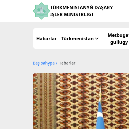
TÜRKMENISTANYŇ DAŞARY
IŞLER MINISTRLIGI
Metbuga
Habarlar
Türkmenistan
gullugy
Baş sahypa
/
Habarlar