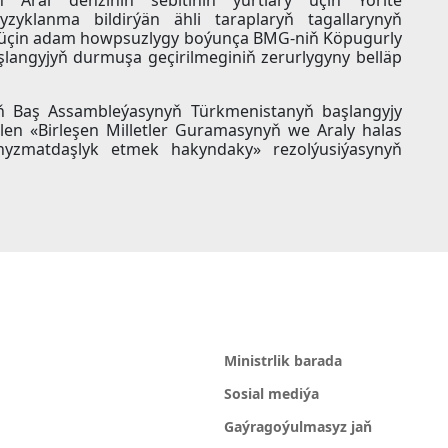
 Aral deňziniň sebitiniň ýurtlary üçin Ýörite
yklanma bildirýän ähli taraplaryň tagallarynyň
i üçin adam howpsuzlygy boýunça BMG-niň Köpugurly
langyjyň durmuşa geçirilmeginiň zerurlygyny belläp
ň Baş Assambleýasynyň Türkmenistanyň başlangyjy
ilen «Birleşen Milletler Guramasynyň we Araly halas
yzmatdaşlyk etmek hakyndaky» rezolýusiýasynyň
Ministrlik barada
Sosial mediýa
Gaýragoýulmasyz jaň