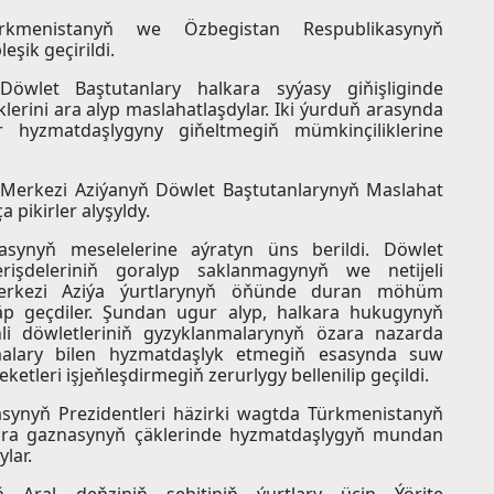
ürkmenistanyň we Özbegistan Respublikasynyň
eşik geçirildi.
öwlet Baştutanlary halkara syýasy giňişliginde
lerini ara alyp maslahatlaşdylar. Iki ýurduň arasynda
hyzmatdaşlygyny giňeltmegiň mümkinçiliklerine
de Merkezi Aziýanyň Döwlet Baştutanlarynyň Maslahat
 pikirler alyşyldy.
asynyň meselelerine aýratyn üns berildi. Döwlet
işdeleriniň goralyp saklanmagynyň we netijeli
erkezi Aziýa ýurtlarynyň öňünde duran möhüm
läp geçdiler. Şundan ugur alyp, halkara hukugynyň
hli döwletleriniň gyzyklanmalarynyň özara nazarda
alary bilen hyzmatdaşlyk etmegiň esasynda suw
tleri işjeňleşdirmegiň zerurlygy bellenilip geçildi.
synyň Prezidentleri häzirki wagtda Türkmenistanyň
kara gaznasynyň çäklerinde hyzmatdaşlygyň mundan
lar.