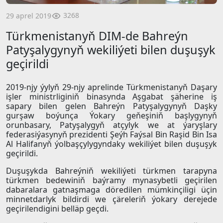
3268
29 aprel 2019
Türkmenistanyň DIM-de Bahreýn
Patyşalygynyň wekiliýeti bilen duşuşyk
geçirildi
2019-njy ýylyň 29-njy aprelinde Türkmenistanyň Daşary
işler ministrliginiň binasynda Aşgabat şäherine iş
sapary bilen gelen Bahreýn Patyşalygynyň Daşky
gurşaw boýunça Ýokary geňeşiniň başlygynyň
orunbasary, Patyşalygyň atçylyk we at ýaryşlary
federasiýasynyň prezidenti Şeýh Faýsal Bin Raşid Bin Isa
Al Halifanyň ýolbaşçylygyndaky wekiliýet bilen duşuşyk
geçirildi.
Duşuşykda Bahreýniň wekiliýeti türkmen tarapyna
türkmen bedewiniň baýramy mynasybetli geçirilen
dabaralara gatnaşmaga döredilen mümkinçiligi üçin
minnetdarlyk bildirdi we çäreleriň ýokary derejede
geçirilendigini belläp geçdi.