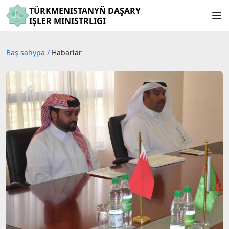
TÜRKMENISTANYŇ DAŞARY
IŞLER MINISTRLIGI
Baş sahypa
/
Habarlar