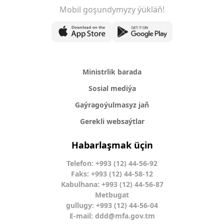
Mobil goşundymyzy ýükläň!
Ministrlik barada
Sosial mediýa
Gaýragoýulmasyz jaň
Gerekli websaýtlar
Habarlaşmak üçin
Telefon: +993 (12) 44-56-92
Faks: +993 (12) 44-58-12
Kabulhana: +993 (12) 44-56-87
Metbugat
gullugy: +993 (12) 44-56-04
E-mail:
ddd@mfa.gov.tm