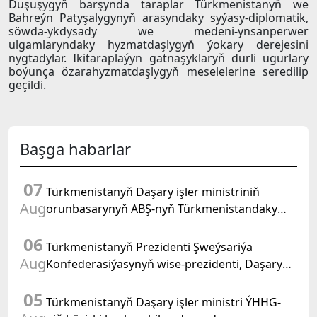
Duşuşygyň barşynda taraplar Türkmenistanyň we
Bahreýn Patyşalygynyň arasyndaky syýasy-diplomatik,
söwda-ykdysady we medeni-ynsanperwer
ulgamlaryndaky hyzmatdaşlygyň ýokary derejesini
nygtadylar. Ikitaraplaýyn gatnaşyklaryň dürli ugurlary
boýunça özarahyzmatdaşlygyň meselelerine seredilip
geçildi.
Başga habarlar
07
Türkmenistanyň Daşary işler ministriniň
Aug
orunbasarynyň ABŞ-nyň Türkmenistandaky
wagtlaýyn işler ynanylan wekili bilen duşuşygy
06
geçirildi
Türkmenistanyň Prezidenti Şweýsariýa
Aug
Konfederasiýasynyň wise-prezidenti, Daşary
işler federal departamentiniň başlygyny kabul
05
etdi
Türkmenistanyň Daşary işler ministri ÝHHG-