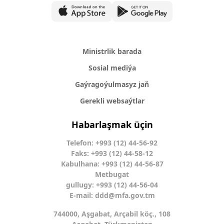
Ministrlik barada
Sosial mediýa
Gaýragoýulmasyz jaň
Gerekli websaýtlar
Habarlaşmak üçin
Telefon: +993 (12) 44-56-92
Faks: +993 (12) 44-58-12
Kabulhana: +993 (12) 44-56-87
Metbugat
gullugy: +993 (12) 44-56-04
E-mail:
ddd@mfa.gov.tm
744000, Aşgabat, Arçabil köç., 108