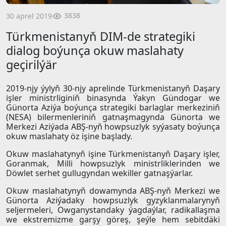
3838
30 aprel 2019
Türkmenistanyň DIM-de strategiki
dialog boýunça okuw maslahaty
geçirilýär
2019-njy ýylyň 30-njy aprelinde Türkmenistanyň Daşary
işler ministrliginiň binasynda Ýakyn Gündogar we
Günorta Aziýa boýunça strategiki barlaglar merkeziniň
(NESA) bilermenleriniň gatnaşmagynda Günorta we
Merkezi Aziýada ABŞ-nyň howpsuzlyk syýasaty boýunça
okuw maslahaty öz işine başlady.
Okuw maslahatynyň işine Türkmenistanyň Daşary işler,
Goranmak, Milli howpsuzlyk ministrliklerinden we
Döwlet serhet gullugyndan wekiller gatnaşýarlar.
Okuw maslahatynyň dowamynda ABŞ-nyň Merkezi we
Günorta Aziýadaky howpsuzlyk gyzyklanmalarynyň
seljermeleri, Owganystandaky ýagdaýlar, radikallaşma
we ekstremizme garşy göreş, şeýle hem sebitdäki