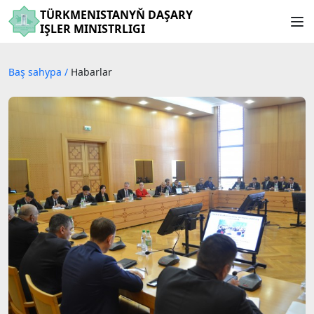
TÜRKMENISTANYŇ DAŞARY
IŞLER MINISTRLIGI
Baş sahypa
/
Habarlar