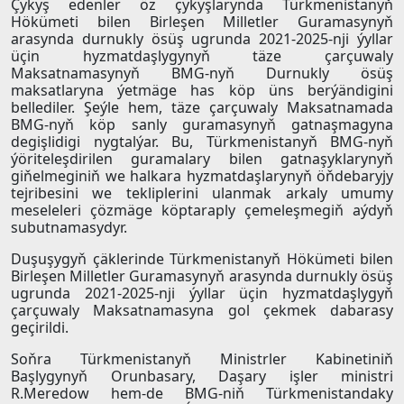
Çykyş edenler öz çykyşlarynda Türkmenistanyň
Hökümeti bilen Birleşen Milletler Guramasynyň
arasynda durnukly ösüş ugrunda 2021-2025-nji ýyllar
üçin hyzmatdaşlygynyň täze çarçuwaly
Maksatnamasynyň BMG-nyň Durnukly ösüş
maksatlaryna ýetmäge has köp üns berýändigini
bellediler. Şeýle hem, täze çarçuwaly Maksatnamada
BMG-nyň köp sanly guramasynyň gatnaşmagyna
degişlidigi nygtalýar. Bu, Türkmenistanyň BMG-nyň
ýöriteleşdirilen guramalary bilen gatnaşyklarynyň
giňelmeginiň we halkara hyzmatdaşlarynyň öňdebaryjy
tejribesini we tekliplerini ulanmak arkaly umumy
meseleleri çözmäge köptaraply çemeleşmegiň aýdyň
subutnamasydyr.
Duşuşygyň çäklerinde Türkmenistanyň Hökümeti bilen
Birleşen Milletler Guramasynyň arasynda durnukly ösüş
ugrunda 2021-2025-nji ýyllar üçin hyzmatdaşlygyň
çarçuwaly Maksatnamasyna gol çekmek dabarasy
geçirildi.
Soňra Türkmenistanyň Ministrler Kabinetiniň
Başlygynyň Orunbasary, Daşary işler ministri
R.Meredow hem-de BMG-niň Türkmenistandaky