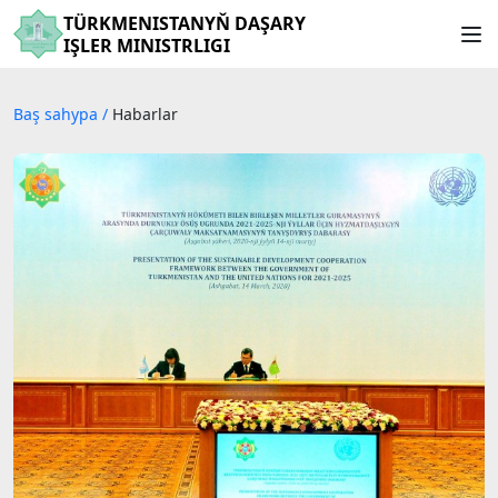
TÜRKMENISTANYŇ DAŞARY
IŞLER MINISTRLIGI
Baş sahypa
/
Habarlar