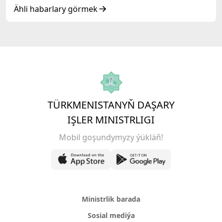
ýokary derejeli wezipeli adamlarynyň mejlisine
Ähli habarlary görmek
gatnaşdy
TÜRKMENISTANYŇ DAŞARY
IŞLER MINISTRLIGI
Mobil goşundymyzy ýükläň!
Ministrlik barada
Sosial mediýa