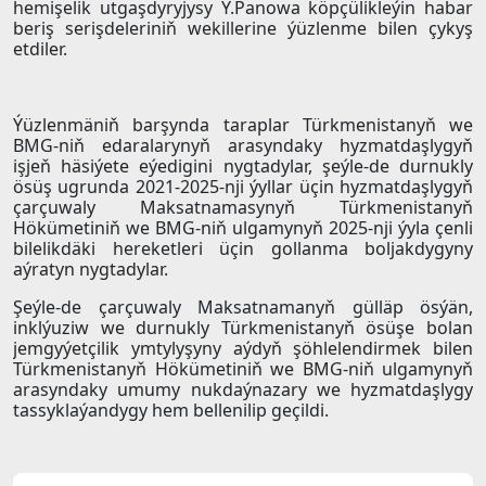
hemişelik utgaşdyryjysy Ý.Panowa köpçülikleýin habar
beriş serişdeleriniň wekillerine ýüzlenme bilen çykyş
etdiler.
Ýüzlenmäniň barşynda taraplar Türkmenistanyň we
BMG-niň edaralarynyň arasyndaky hyzmatdaşlygyň
işjeň häsiýete eýedigini nygtadylar, şeýle-de durnukly
ösüş ugrunda 2021-2025-nji ýyllar üçin hyzmatdaşlygyň
çarçuwaly Maksatnamasynyň Türkmenistanyň
Hökümetiniň we BMG-niň ulgamynyň 2025-nji ýyla çenli
bilelikdäki hereketleri üçin gollanma boljakdygyny
aýratyn nygtadylar.
Şeýle-de çarçuwaly Maksatnamanyň gülläp ösýän,
inklýuziw we durnukly Türkmenistanyň ösüşe bolan
jemgyýetçilik ymtylyşyny aýdyň şöhlelendirmek bilen
Türkmenistanyň Hökümetiniň we BMG-niň ulgamynyň
arasyndaky umumy nukdaýnazary we hyzmatdaşlygy
tassyklaýandygy hem bellenilip geçildi.