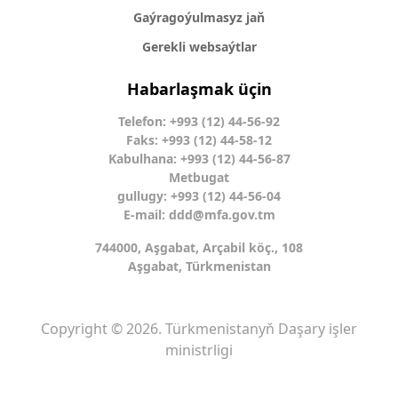
Gaýragoýulmasyz jaň
Gerekli websaýtlar
Habarlaşmak üçin
Telefon: +993 (12) 44-56-92
Faks: +993 (12) 44-58-12
Kabulhana: +993 (12) 44-56-87
Metbugat
gullugy: +993 (12) 44-56-04
E-mail:
ddd@mfa.gov.tm
744000, Aşgabat, Arçabil köç., 108
Aşgabat, Türkmenistan
Copyright © 2026. Türkmenistanyň Daşary işler
ministrligi