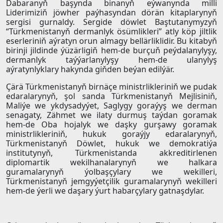
Dabaranyň başynda binanyň eýwanynda milli
Liderimiziň jöwher paýhasyndan dörän kitaplarynyň
sergisi gurnaldy. Sergide döwlet Baştutanymyzyň
“Türkmenistanyň dermanlyk ösümlikleri” atly köp jiltlik
eserleriniň aýratyn orun almagy bellärliklidir. Bu kitabyň
birinji jildinde ýüzärligiň hem-de burçuň peýdalanylyşy,
dermanlyk taýýarlanylyşy hem-de ulanylyş
aýratynlyklary hakynda giňden beýan edilýär.
Çärä Türkmenistanyň birnäçe ministrlikleriniň we pudak
edaralarynyň, şol sanda Türkmenistanyň Mejlisiniň,
Maliýe we ykdysadyýet, Saglygy goraýyş we derman
senagaty, Zähmet we ilaty durmuş taýdan goramak
hem-de Oba hojalyk we daşky gurşawy goramak
ministrlikleriniň, hukuk goraýjy edaralarynyň,
Türkmenistanyň Döwlet, hukuk we demokratiýa
institutynyň, Türkmenistanda akkreditirlenen
diplomartik wekilhanalarynyň we halkara
guramalarynyň ýolbaşçylary we wekilleri,
Türkmenistanyň jemgyýetçilik guramalarynyň wekilleri
hem-de ýerli we daşary ýurt habarçylary gatnaşdylar.