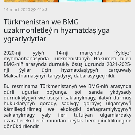
4120
14 mart 2020
Türkmenistan we BMG
uzakmöhletleýin hyzmatdaşlyga
ygrarlydyrlar
2020-nji ýylyň 14-nji martynda “Ýyldyz”
myhmanhanasynda Türkmenistanyň Hökümeti bilen
BMG-niň arasynda durnukly ösüş ugrunda 2021-2025-
nji ýyllar üçin hyzmatdaşlygyň çarçuwaly
Maksatnamasynyň tanyşdyryş dabarasy geçirildi.
Bu resminama Türkmenistanyň we BMG-niň arasynda
dürli ugurlar boýunça, şol sanda ykdysady
durnuklylygyň we ösüşiň saklanylmagy, ilatyň durmuş
hukuklarynyň goragy, saglygy goraýyş ulgamynyň
kämilleşdirilmegi we ekologiki deňagramlylygynyň
saklanylmagy ýaly ileri tutulýan ulgamlardaky
özarahereketleriň mundan beýläk hem giňeldilmegine
gönükdirilendir.