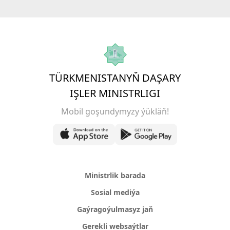
TÜRKMENISTANYŇ DAŞARY
IŞLER MINISTRLIGI
Mobil goşundymyzy ýükläň!
Ministrlik barada
Sosial mediýa
Gaýragoýulmasyz jaň
Gerekli websaýtlar