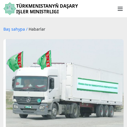
TÜRKMENISTANYŇ DAŞARY
IŞLER MINISTRLIGI
Baş sahypa
/
Habarlar