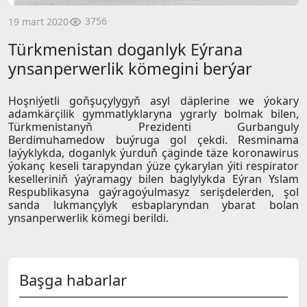
3756
19 mart 2020
Türkmenistan doganlyk Eýrana
ynsanperwerlik kömegini berýar
Hoşniýetli goňşuçylygyň asyl däplerine we ýokary
adamkärçilik gymmatlyklaryna ygrarly bolmak bilen,
Türkmenistanyň Prezidenti Gurbanguly
Berdimuhamedow buýruga gol çekdi. Resminama
laýyklykda, doganlyk ýurduň çäginde täze koronawirus
ýokanç keseli tarapyndan ýüze çykarylan ýiti respirator
keselleriniň ýaýramagy bilen baglylykda Eýran Yslam
Respublikasyna gaýragoýulmasyz serişdelerden, şol
sanda lukmançylyk esbaplaryndan ybarat bolan
ynsanperwerlik kömegi berildi.
Başga habarlar