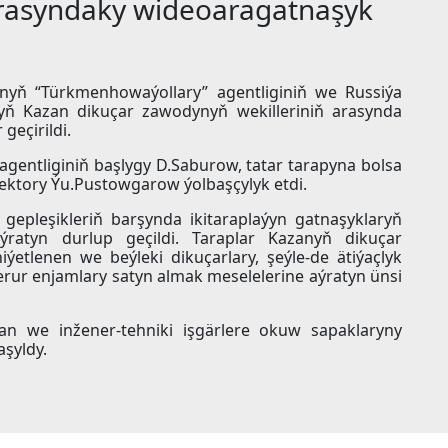
arasyndaky wideoaragatnaşyk
tanyň “Türkmenhowaýollary” agentliginiň we Russiýa
nyň Kazan dikuçar zawodynyň wekilleriniň arasynda
geçirildi.
entliginiň başlygy D.Saburow, tatar tarapyna bolsa
ektory Ýu.Pustowgarow ýolbaşçylyk etdi.
gepleşikleriň barşynda ikitaraplaýyn gatnaşyklaryň
ratyn durlup geçildi. Taraplar Kazanyň dikuçar
etlenen we beýleki dikuçarlary, şeýle-de ätiýaçlyk
zerur enjamlary satyn almak meselelerine aýratyn ünsi
n we inžener-tehniki işgärlere okuw sapaklaryny
aşyldy.