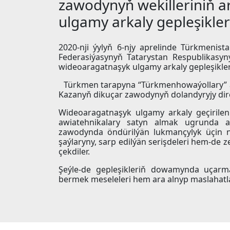
zawodynyň wekilleriniň 
ulgamy arkaly gepleşikler
2020-nji ýylyň 6-njy aprelinde Türkmenis
Federasiýasynyň Tatarystan Respublikasy
wideoaragatnaşyk ulgamy arkaly gepleşikler 
Türkmen tarapyna “Türkmenhowaýollary” ag
Kazanyň dikuçar zawodynyň dolandyryjy dir
Wideoaragatnaşyk ulgamy arkaly geçirilen 
awiatehnikalary satyn almak ugrunda aý
zawodynda öndürilýän lukmançylyk üçin niý
şaýlaryny, sarp edilýän serişdeleri hem-de 
çekdiler.
Şeýle-de gepleşikleriň dowamynda uçarma
bermek meseleleri hem ara alnyp maslahatl