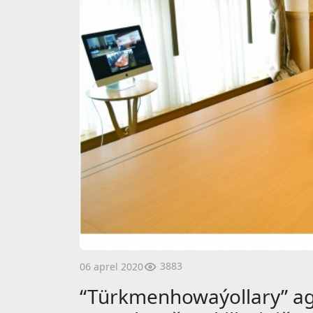
3883
06 aprel 2020
“Türkmenhowaýollary” ag