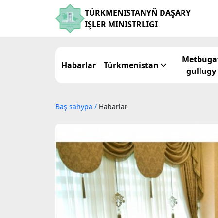
TÜRKMENISTANYŇ DAŞARY
IŞLER MINISTRLIGI
Metbuga
Habarlar
Türkmenistan
gullugy
Baş sahypa
/
Habarlar