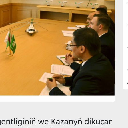
entliginiň we Kazanyň dikuçar