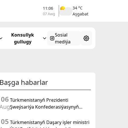
34 °C
11:06
07 Awg
Aşgabat
Konsullyk
Sosial
gullugy
mediýa
Başga habarlar
06
Türkmenistanyň Prezidenti
Aug
Şweýsariýa Konfederasiýasynyň
wise-prezidenti, Daşary işler federal
05
departamentiniň başlygyny kabul
Türkmenistanyň Daşary işler ministri
etdi