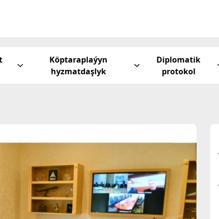
t
Köptaraplaýyn
Diplomatik
hyzmatdaşlyk
protokol