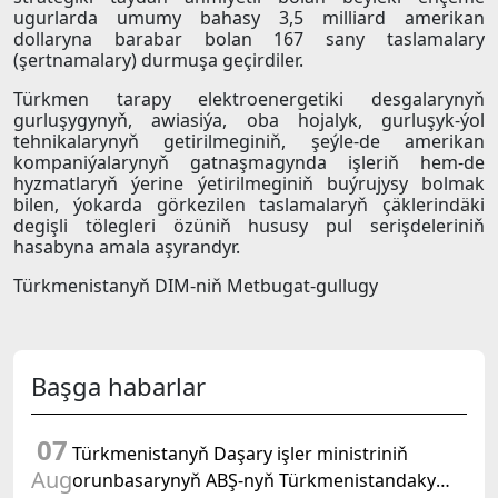
ugurlarda umumy bahasy 3,5 milliard amerikan
dollaryna barabar bolan 167 sany taslamalary
(şertnamalary) durmuşa geçirdiler.
Türkmen tarapy elektroenergetiki desgalarynyň
gurluşygynyň, awiasiýa, oba hojalyk, gurluşyk-ýol
tehnikalarynyň getirilmeginiň, şeýle-de amerikan
kompaniýalarynyň gatnaşmagynda işleriň hem-de
hyzmatlaryň ýerine ýetirilmeginiň buýrujysy bolmak
bilen, ýokarda görkezilen taslamalaryň çäklerindäki
degişli tölegleri özüniň hususy pul serişdeleriniň
hasabyna amala aşyrandyr.
Türkmenistanyň DIM-niň Metbugat-gullugy
Başga habarlar
07
Türkmenistanyň Daşary işler ministriniň
Aug
orunbasarynyň ABŞ-nyň Türkmenistandaky