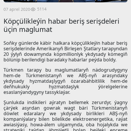
5114
07 aprel 2020
Köpçülikleýin habar beriş serişdeleri
üçin maglumat
Soňky günlerde käbir halkara köpçülikleýin habar beriş
serişdelerinde Amerikanyň Birleşen Ştatlary tarapyndan
20 ýylyň dowamynda köpmillionlyk ykdysady kömegiň
bölünip berilendigi baradaky habarlar peýda boldy.
Türkmen tarapy bu maglumatlaryň nädogrudygyny
hem-de Türkmenistanyň we ABŞ-nyň arasyndaky
ykdysady hyzmatdaşlygyň özarabähbitlilik hem-de
deňhukukly hyzmatdaşlyk ýörelgelerine
esaslanýandygyny tassyklaýar.
Şunlukda indikileri aýratyn bellemek zerurdyr, ýagny
çärýek asyrdan gowrak wagt bäri Türkmenistanyň
döwlet edaralary we ykdysady birlikleri ABŞ-nyň
kompaniýalary bilen bilelikde elektroenergetika, raýat
awiasiýasy, howa-älem ulgamynda, oba hojalykda we
strategiki taýdan ähmiýetli bolan beýleki ençeme