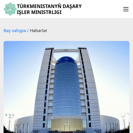
TÜRKMENISTANYŇ DAŞARY
IŞLER MINISTRLIGI
Baş sahypa
/
Habarlar