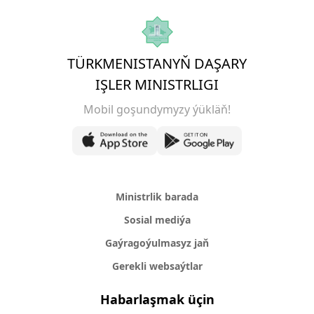
TÜRKMENISTANYŇ DAŞARY
IŞLER MINISTRLIGI
Mobil goşundymyzy ýükläň!
Ministrlik barada
Sosial mediýa
Gaýragoýulmasyz jaň
Gerekli websaýtlar
Habarlaşmak üçin