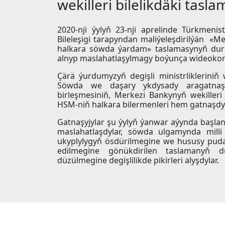
wekilleri bilelikdäki tasl
2020-nji ýylyň 23-nji aprelinde Türkmen
Bileleşigi tarapyndan maliýeleşdirilýän «
halkara söwda ýardam» taslamasynyň durm
alnyp maslahatlaşylmagy boýunça wideokonf
Çärä ýurdumyzyň degişli ministrliklerini
Söwda we daşary ykdysady aragatnaşykl
birleşmesiniň, Merkezi Bankynyň wekiller
HSM-niň halkara bilermenleri hem gatnaşdyl
Gatnaşyjylar şu ýylyň ýanwar аýynda başlan
maslahatlaşdylar, söwda ulgamynda milli
ukyplylygyň ösdürilmegine we hususy puda
edilmegine gönükdirilen taslamanyň du
düzülmegine degişlilikde pikirleri alyşdylar.