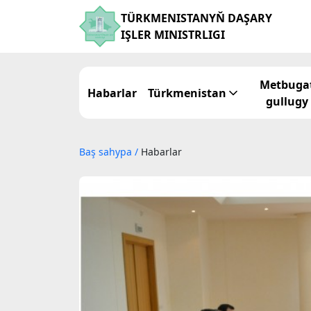
TÜRKMENISTANYŇ DAŞARY
IŞLER MINISTRLIGI
Metbuga
Habarlar
Türkmenistan
gullugy
Baş sahypa
/
Habarlar