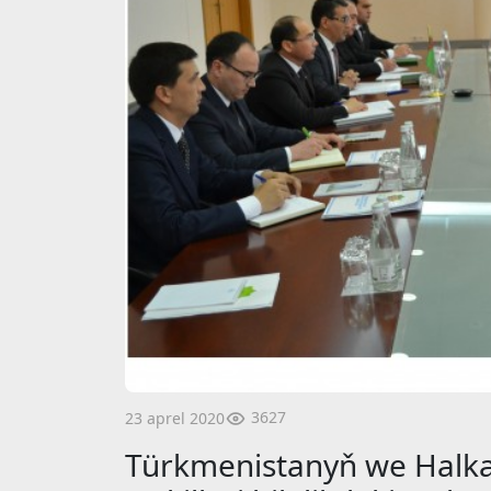
3627
23 aprel 2020
Türkmenistanyň we Halka