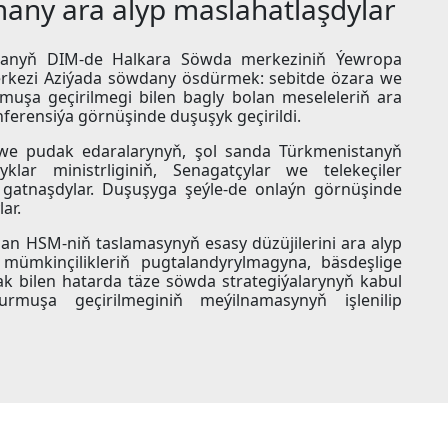
amany ara alyp maslahatlaşdylar
istanyň DIM-de Halkara Söwda merkeziniň Ýewropa
Merkezi Aziýada söwdany ösdürmek: sebitde özara we
uşa geçirilmegi bilen bagly bolan meseleleriň ara
erensiýa görnüşinde duşuşyk geçirildi.
ň we pudak edaralarynyň, şol sanda Türkmenistanyň
ar ministrliginiň, Senagatçylar we telekeçiler
i gatnaşdylar. Duşuşyga şeýle-de onlaýn görnüşinde
ar.
an HSM-niň taslamasynyň esasy düzüjilerini ara alyp
 mümkinçilikleriň pugtalandyrylmagyna, bäsdeşlige
k bilen hatarda täze söwda strategiýalarynyň kabul
rmuşa geçirilmeginiň meýilnamasynyň işlenilip