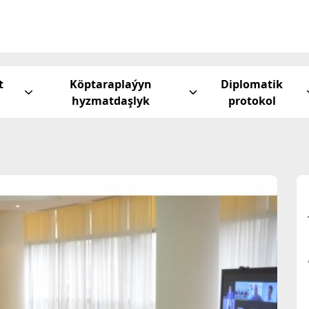
t
Köptaraplaýyn
Diplomatik
hyzmatdaşlyk
protokol