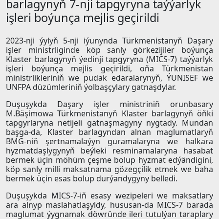
barlagynyň 7-nji tapgyryna taýýarlyk
işleri boýunça mejlis geçirildi
2023-nji ýylyň 5-nji iýunynda Türkmenistanyň Daşary
işler ministrliginde köp sanly görkezijiler boýunça
Klaster barlagynyň ýedinji tapgyryna (MICS-7) taýýarlyk
işleri boýunça mejlis geçirildi, oňa Türkmenistan
ministrlikleriniň we pudak edaralarynyň, ÝUNISEF we
UNFPA düzümleriniň ýolbaşçylary gatnaşdylar.
Duşuşykda Daşary işler ministriniň orunbasary
M.Bäşimowa Türkmenistanyň Klaster barlagynyň öňki
tapgyrlaryna netijeli gatnaşmagyny nygtady. Mundan
başga-da, Klaster barlagyndan alnan maglumatlaryň
BMG-niň şertnamalaýyn guramalaryna we halkara
hyzmatdaşlygynyň beýleki resminamalaryna hasabat
bermek üçin möhüm çeşme bolup hyzmat edýändigini,
köp sanly milli maksatnama gözegçilik etmek we baha
bermek üçin esas bolup durýandygyny belledi.
Duşuşykda MICS-7-iň esasy wezipeleri we maksatlary
ara alnyp maslahatlaşyldy, hususan-da MICS-7 barada
maglumat ýygnamak döwründe ileri tutulýan taraplary