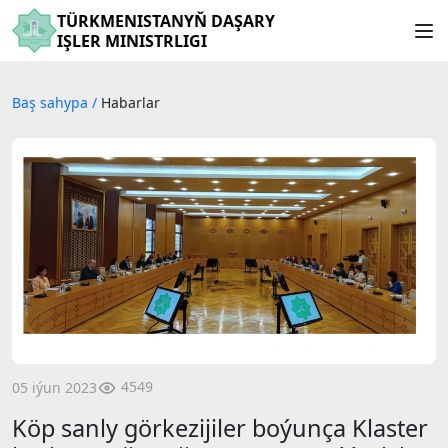
TÜRKMENISTANYŇ DAŞARY
IŞLER MINISTRLIGI
Baş sahypa
/
Habarlar
4549
05 iýun 2023
Köp sanly görkezijiler boýunça Klaster