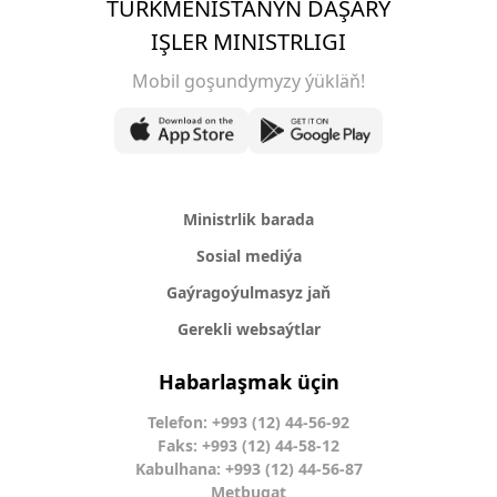
TÜRKMENISTANYŇ DAŞARY
IŞLER MINISTRLIGI
Mobil goşundymyzy ýükläň!
Ministrlik barada
Sosial mediýa
Gaýragoýulmasyz jaň
Gerekli websaýtlar
Habarlaşmak üçin
Telefon: +993 (12) 44-56-92
Faks: +993 (12) 44-58-12
Kabulhana: +993 (12) 44-56-87
Metbugat