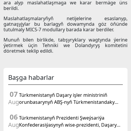
ara alyp maslahatlaşmaga we karar bermäge üns
berildi.
Maslahatlaşmalaryňyň netijelerine esaslanyp,
gatnaşyjylar bu barlagyň dowamynda göz öňünde
tutulmaly MICS-7 modullary barada karar berdiler.
Munuň bilen birlikde, tabşyryklary wagtynda ýerine
ýetirmek üçin Tehniki we Dolandyryş komitetini
döretmek teklip edildi.
Başga habarlar
07
Türkmenistanyň Daşary işler ministriniň
Aug
orunbasarynyň ABŞ-nyň Türkmenistandaky
wagtlaýyn işler ynanylan wekili bilen duşuşygy
06
geçirildi
Türkmenistanyň Prezidenti Şweýsariýa
Aug
Konfederasiýasynyň wise-prezidenti, Daşary