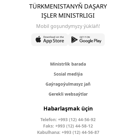
TÜRKMENISTANYŇ DAŞARY
IŞLER MINISTRLIGI
Mobil goşundymyzy ýükläň!
Ministrlik barada
Sosial mediýa
Gaýragoýulmasyz jaň
Gerekli websaýtlar
Habarlaşmak üçin
Telefon: +993 (12) 44-56-92
Faks: +993 (12) 44-58-12
Kabulhana: +993 (12) 44-56-87