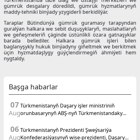
Türkmenistanda täze ulag we üstaşyr merkezleri we
gümrük desgalary döredildi, gümrük hyzmatlarynyň
maddy-tehniki binýady yzygiderli berkidilýär.
Taraplar Bütindünýä gümrük guramasy tarapyndan
guralýan halkara we sebit duşuşyklaryň, maslahatlaryň
we geňeşmeleriň çäginde üstünlikli özara gatnaşyklar
barada bellediler. Halkara gümrük işleri bilen
baglanyşykly hukuk binýadyny giňeltmek we berkitmek
üçin hyzmatdaşlygy güýçlendirmegiň ähmiýeti hem
nygtaldy.
Başga habarlar
07
Türkmenistanyň Daşary işler ministriniň
Aug
orunbasarynyň ABŞ-nyň Türkmenistandaky
wagtlaýyn işler ynanylan wekili bilen duşuşygy
06
geçirildi
Türkmenistanyň Prezidenti Şweýsariýa
Aug
Konfederasiýasynyň wise-prezidenti, Daşary