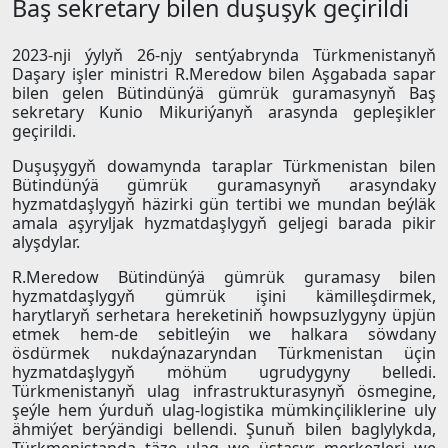
Baş sekretary bilen duşuşyk geçirildi
2023-nji ýylyň 26-njy sentýabrynda Türkmenistanyň
Daşary işler ministri R.Meredow bilen Aşgabada sapar
bilen gelen Bütindünýä gümrük guramasynyň Baş
sekretary Kunio Mikuriýanyň arasynda gepleşikler
geçirildi.
Duşuşygyň dowamynda taraplar Türkmenistan bilen
Bütindünýä gümrük guramasynyň arasyndaky
hyzmatdaşlygyň häzirki gün tertibi we mundan beýläk
amala aşyryljak hyzmatdaşlygyň geljegi barada pikir
alyşdylar.
R.Meredow Bütindünýä gümrük guramasy bilen
hyzmatdaşlygyň gümrük işini kämilleşdirmek,
harytlaryň serhetara hereketiniň howpsuzlygyny üpjün
etmek hem-de sebitleýin we halkara söwdany
ösdürmek nukdaýnazaryndan Türkmenistan üçin
hyzmatdaşlygyň möhüm ugrudygyny belledi.
Türkmenistanyň ulag infrastrukturasynyň ösmegine,
şeýle hem ýurduň ulag-logistika mümkinçiliklerine uly
ähmiýet berýändigi bellendi. Şunuň bilen baglylykda,