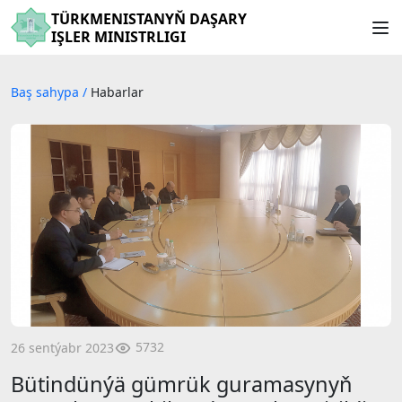
TÜRKMENISTANYŇ DAŞARY
IŞLER MINISTRLIGI
Baş sahypa
/
Habarlar
5732
26 sentýabr 2023
Bütindünýä gümrük guramasynyň