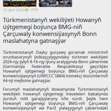
1559
12 iýun 2026
Türkmenistanyň wekiliýeti Howanyň
üýtgemegi boýunça BMG-niň
Çarçuwaly konwensiýasynyň Bonn
maslahatyna gatnaşýar
Türkmenistanyň Daşky gurşawy goramak ministriniň
orunbasarynyň ýolbaşçylygyndaky türkmen wekiliýeti
2026-njy ýylyň 8-16-njy iýuny aralygynda Bonn şäherinde
(Germaniýa Federatiw Respublikasy) geçirilýän
Howanyň üýtgemegi boýunça BMG-niň Çarçuwaly
konwensiýasynyň (UNFCCC SB64) kömekçi düzümleriniň
64-nji mejlisine gatnaşýar.
Forumyň maslahatynyň dowamynda Türkmenistanyň
wekiliýeti howanyň üýtgemegi meseleleri babatynda
ýurduň milli garaýyşlaryny öňe sürdi. Şeýle hem
Howanyň üýtgemegi boýunça BMG-niň Çarçuwaly
konwensiýasynyň we Pariž ylalaşygynyň çäklerindäki