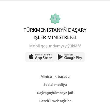
TÜRKMENISTANYŇ DAŞARY
IŞLER MINISTRLIGI
Mobil goşundymyzy ýükläň!
Ministrlik barada
Sosial mediýa
Gaýragoýulmasyz jaň
Gerekli websaýtlar