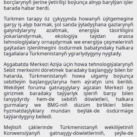
borçlarynyň ýerine ýetirilişi boýunça alnyp barylýan işler
barada habar berdi.
Türkmen tarapy öz çykyşynda howanyň üýtgemegine
garşy iş alyp barmak, şol sanda ýyladyşhana gazlarynyň
galyndylaryny azaltmak, energiýa täsirliligini
ýokarlandyrmak, ekologiýa taýdan arassa
tehnologiýalary ornaşdyrmak we energiýa çeşmeleriniň
gaýtadan işlenilmegini ösdürmek babatyndaky halkara
tagallalara Türkmenistanyň ygrarlydygyny nygtady.
Aşgabatda Merkezi Aziýa üçin howa tehnologiýalarynyň
Sebit merkezini döretmek baradaky başlangyjy bilen bir
hatarda, Türkmenistanyň howa ulgamy boýunça
sebitleýin başlangyçlaryna hem aýratyn üns berildi.
Wekiliýet foruma gatnaşyjylary agzalan Merkezi işe
girizmek baradaky taýýarlyk işleriň barşy bilen
tanyşdyrdy hem-de sebitiň döwletleri, halkara
gurmalary we BMG-niň düzüm birlikleri bilen
hyzmatdaşlyklary mundan beýläk-de ösdürmäge
taýýardygyny belledi.
Mejlisiň çäklerinde Türkmenistanyň wekiliýetiniň
Konwensiýanyň gatnaşyjy-döwletleriniň, şeýle-de