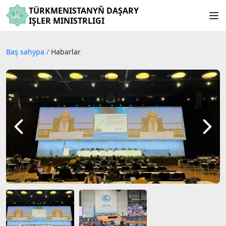
TÜRKMENISTANYŇ DAŞARY
IŞLER MINISTRLIGI
Baş sahypa
/
Habarlar