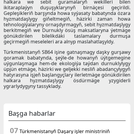
halkara we sebit guramalaryň wekilleri bilen
ikitaraplaýyn duşuşyklarynyň birnäçesi geçirildi.
Gepleşikleriň barşynda howa syýasaty babatynda özara
hyzmatdaşlygy giňeltmegiň, häzirki zaman howa
tehnologiýalaryny ornaşdyrmagyň, sebit hyzmatdaşlygy
berkitmegiň we Durnukly ösüş maksatlaryna ýetmäge
gönükdirilen bilelikdäki taslamalary durmuşa
geçirmegiň meseleleri ara alnyp maslahatlaşyldy.
Türkmenistanyň SB64 işine gatnaşmagy daşky gurşawy
goramak babatynda, şeýle-de howanyň üýtgemegine
uýgunlaşmaga hem-de ekologiýa taýdan durnuklylygy
üpjün etmäge, häzirki we geljekki nesliň abadançylygyň
hatyrasyna işjeň başlangyçlary ilerletmäge gönükdirilen
halkara hyzmatdaşlygy ösdürmäge yzygiderli
ygrarlydygyny tassyklady.
Başga habarlar
07
Türkmenistanyň Daşary işler ministriniň