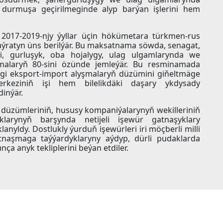
durmuşa geçirilmeginde alyp barýan işlerini hem
2017-2019-njy ýyllar üçin hökümetara türkmen-rus
ratyn üns berilýär. Bu maksatnama söwda, senagat,
igi, gurluşyk, oba hojalygy, ulag ulgamlarynda we
lamalaryň 80-sini özünde jemleýär. Bu resminamada
megi eksport-import alyşmalaryň düzümini giňeltmäge
erkeziniň işi hem bilelikdäki daşary ykdysady
inýär.
düzümleriniň, hususy kompaniýalarynyň wekilleriniň
klarynyň barşynda netijeli işewür gatnaşyklary
yldy. Dostlukly ýurduň işewürleri iri möçberli milli
naşmaga taýýardyklaryny aýdyp, dürli pudaklarda
a anyk tekliplerini beýan etdiler.