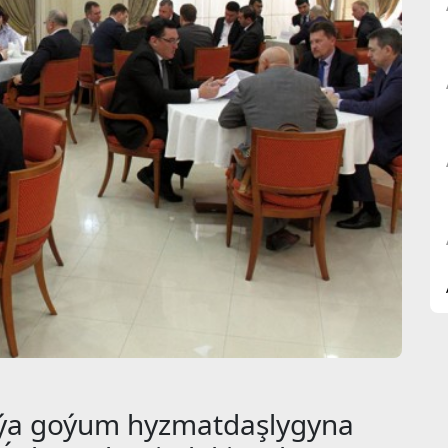
ýa goýum hyzmatdaşlygyna