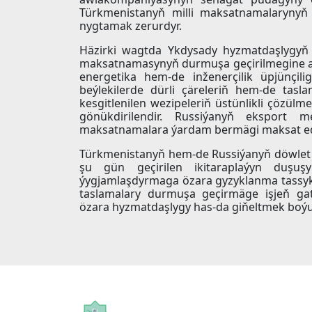
Türkmenistanyň milli maksatnamalarynyň 
nygtamak zerurdyr.
Häzirki wagtda Ykdysady hyzmatdaşlygyň 
maksatnamasynyň durmuşa geçirilmegine aý
energetika hem-de inženerçilik üpjünçil
beýlekilerde dürli çäreleriň hem-de tas
kesgitlenilen wezipeleriň üstünlikli çözül
gönükdirilendir. Russiýanyň eksport m
maksatnamalara ýardam bermägi maksat ed
Türkmenistanyň hem-de Russiýanyň döwlet 
şu gün geçirilen ikitaraplaýyn duşuşy
ýygjamlaşdyrmaga özara gyzyklanma tassyklan
taslamalary durmuşa geçirmäge işjeň gat
özara hyzmatdaşlygy has-da giňeltmek boýunç