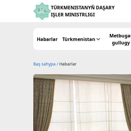
TÜRKMENISTANYŇ DAŞARY
IŞLER MINISTRLIGI
Metbuga
Habarlar
Türkmenistan
gullugy
Baş sahypa
/
Habarlar