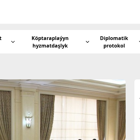
t
Köptaraplaýyn
Diplomatik
hyzmatdaşlyk
protokol