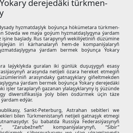
okary derejedäki türkmen-
y
Ykdysady hyzmatdaşlyk boýunça hökümetara türkmen-
dýän Söwda we maýa goýum hyzmatdaşlygyna ýardam
işine başlady. Rus tarapynyň wekiliýetiniň düzümine
işleýän iri kärhanalaryň hem-de kompaniýalaryň
yzmatdaşlygyna ýardam bermek boýunça Ýokary
ara laýyklykda guralan iki günlük duşuşygyň esasy
asiýasynyň arasynda netijeli özara hereket etmegiň
düzümleriniň arasyndaky gatnaşyklary giňeltmekden
şlygyna ýardam bermek boýunça Ýokary derejedäki
ki işler taraplaryň gazanan ylalaşyklaryny iş ýüzünde
 diwersifikasiýa ýoly bilen ösdürmek üçin täze
a ýardam edýär.
ublikasy, Sankt-Peterburg, Astrahan sebitleri we
kleri bilen Türkmenistanyň netijeli gatnaşyk etmegi
butnamasydyr. Şu babatda Russiýa Federasiýasynyň
, “Zarubežneft” kompaniýalarynyň, “Sibir”
ösdürmek, şähergurluşygy we ulag ulgamlarynda