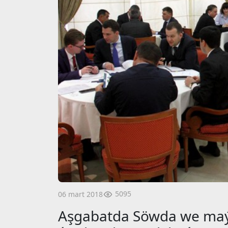
5095
06 mart 2018
Aşgabatda Söwda we ma