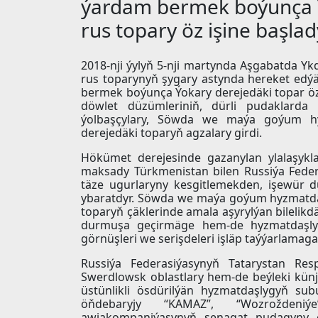
ýardam bermek boýunça Ý
rus topary öz işine başlad
2018-nji ýylyň 5-nji martynda Aşgabatda 
rus toparynyň şygary astynda hereket e
bermek boýunça Ýokary derejedäki topar öz 
döwlet düzümleriniň, dürli pudaklarda 
ýolbaşçylary, Söwda we maýa goýum h
derejedäki toparyň agzalary girdi.
Hökümet derejesinde gazanylan ylalaşykl
maksady Türkmenistan bilen Russiýa Feder
täze ugurlaryny kesgitlemekden, işewür 
ybaratdyr. Söwda we maýa goýum hyzmatda
toparyň çäklerinde amala aşyrylýan bilelikdä
durmuşa geçirmäge hem-de hyzmatdaşlygy
görnüşleri we serişdeleri işläp taýýarlamag
Russiýa Federasiýasynyň Tatarystan Resp
Swerdlowsk oblastlary hem-de beýleki künje
üstünlikli ösdürilýän hyzmatdaşlygyň su
öňdebaryjy “KAMAZ”, “Wozroždeniýe”
awiakompaniýasynyň senagat pudagyny 