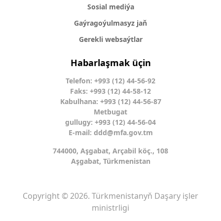
Sosial mediýa
Gaýragoýulmasyz jaň
Gerekli websaýtlar
Habarlaşmak üçin
Telefon: +993 (12) 44-56-92
Faks: +993 (12) 44-58-12
Kabulhana: +993 (12) 44-56-87
Metbugat
gullugy: +993 (12) 44-56-04
E-mail:
ddd@mfa.gov.tm
744000, Aşgabat, Arçabil köç., 108
Aşgabat, Türkmenistan
Copyright © 2026. Türkmenistanyň Daşary işler
ministrligi