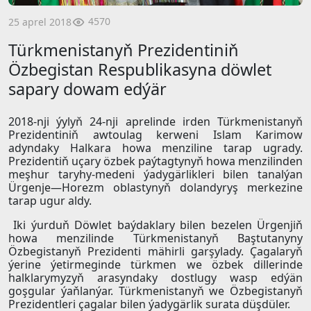
4570
25 aprel 2018
Türkmenistanyň Prezidentiniň
Özbegistan Respublikasyna döwlet
sapary dowam edýär
2018-nji ýylyň 24-nji aprelinde irden Türkmenistanyň
Prezidentiniň awtoulag kerweni Islam Karimow
adyndaky Halkara howa menziline tarap ugrady.
Prezidentiň uçary özbek paýtagtynyň howa menzilinden
meşhur taryhy-medeni ýadygärlikleri bilen tanalýan
Ürgenje—Horezm oblastynyň dolandyryş merkezine
tarap ugur aldy.
Iki ýurduň Döwlet baýdaklary bilen bezelen Ürgenjiň
howa menzilinde Türkmenistanyň Baştutanyny
Özbegistanyň Prezidenti mähirli garşylady. Çagalaryň
ýerine ýetirmeginde türkmen we özbek dillerinde
halklarymyzyň arasyndaky dostlugy wasp edýän
goşgular ýaňlanýar. Türkmenistanyň we Özbegistanyň
Prezidentleri çagalar bilen ýadygärlik surata düşdüler.