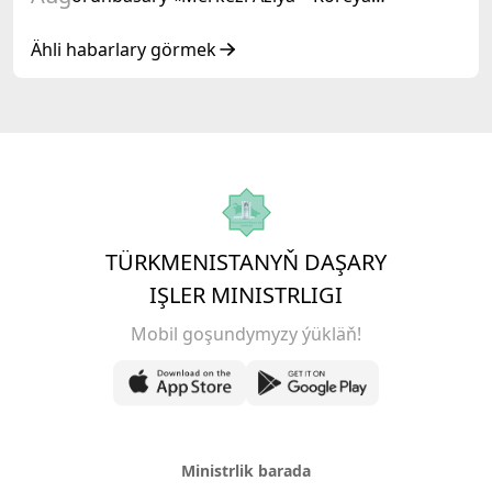
Respublikasy» hyzmatdaşlyk forumynyň
ýokary derejeli wezipeli adamlarynyň mejlisine
Ähli habarlary görmek
gatnaşdy
TÜRKMENISTANYŇ DAŞARY
IŞLER MINISTRLIGI
Mobil goşundymyzy ýükläň!
Ministrlik barada