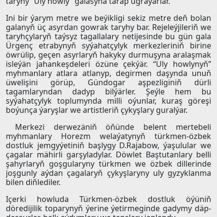
taryhy “Uly howly” galasyna tarap ugraýarlar.
Ini bir ýarym metre we beýikligi sekiz metre deň bolan
galanyň üç asyrdan gowrak taryhy bar. Rejeleýjileriň we
taryhçylaryň taýsyz tagallalary netijesinde bu gün gala
Ürgenç etrabynyň syýahatçylyk merkezleriniň birine
öwrülip, geçen asyrlaryň hakyky durmuşyna aralaşmak
isleýän jahankeşdeleri özüne çekýär. “Uly howlynyň”
myhmanlary atlara atlanyp, degirmen daşynda unuň
üwelişini görüp, Gündogar aşpezliginiň dürli
tagamlaryndan dadyp bilýärler. Şeýle hem bu
syýahatçylyk toplumynda milli oýunlar, kuraş göreşi
boýunça ýaryşlar we artistleriň çykyşlary guralýar.
Merkezi derwezäniň öňünde belent mertebeli
myhmanlary Horezm welaýatynyň türkmen-özbek
dostluk jemgyýetiniň başlygy D.Rajabow, ýaşulular we
çagalar mähirli garşyladylar. Döwlet Baştutanlary belli
şahyrlaryň goşgularyny türkmen we özbek dillerinde
joşgunly aýdan çagalaryň çykyşlaryny uly gyzyklanma
bilen diňlediler.
Içerki howluda Türkmen-özbek dostluk öýüniň
döredijilik toparynyň ýerine ýetirmeginde gadymy däp-