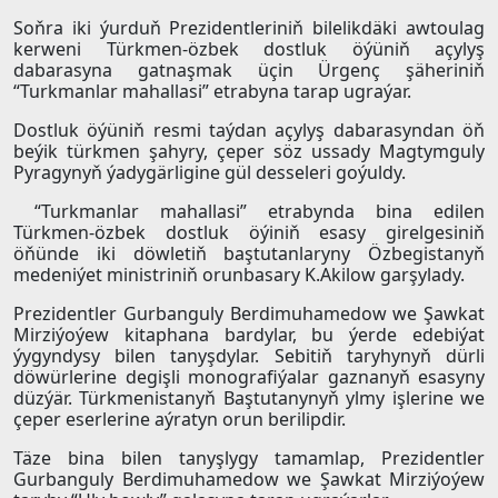
Soňra iki ýurduň Prezidentleriniň bilelikdäki awtoulag
kerweni Türkmen-özbek dostluk öýüniň açylyş
dabarasyna gatnaşmak üçin Ürgenç şäheriniň
“Turkmanlar mahallasi” etrabyna tarap ugraýar.
Dostluk öýüniň resmi taýdan açylyş dabarasyndan öň
beýik türkmen şahyry, çeper söz ussady Magtymguly
Pyragynyň ýadygärligine gül desseleri goýuldy.
“Turkmanlar mahallasi” etrabynda bina edilen
Türkmen-özbek dostluk öýiniň esasy girelgesiniň
öňünde iki döwletiň baştutanlaryny Özbegistanyň
medeniýet ministriniň orunbasary K.Akilow garşylady.
Prezidentler Gurbanguly Berdimuhamedow we Şawkat
Mirziýoýew kitaphana bardylar, bu ýerde edebiýat
ýygyndysy bilen tanyşdylar. Sebitiň taryhynyň dürli
döwürlerine degişli monografiýalar gaznanyň esasyny
düzýär. Türkmenistanyň Baştutanynyň ylmy işlerine we
çeper eserlerine aýratyn orun berilipdir.
Täze bina bilen tanyşlygy tamamlap, Prezidentler
Gurbanguly Berdimuhamedow we Şawkat Mirziýoýew