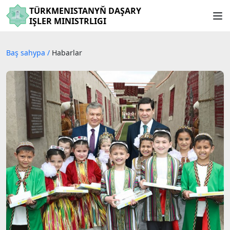
TÜRKMENISTANYŇ DAŞARY
IŞLER MINISTRLIGI
Baş sahypa
/
Habarlar