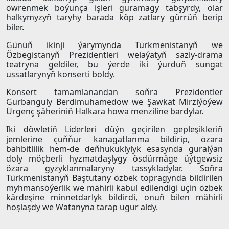
öwrenmek boýunça işleri guramagy tabşyrdy, olar
halkymyzyň taryhy barada köp zatlary gürrüň berip
biler.
Günüň ikinji ýarymynda Türkmenistanyň we
Özbegistanyň Prezidentleri welaýatyň sazly-drama
teatryna geldiler, bu ýerde iki ýurduň sungat
ussatlarynyň konserti boldy.
Konsert tamamlanandan soňra Prezidentler
Gurbanguly Berdimuhamedow we Şawkat Mirziýoýew
Ürgenç şäheriniň Halkara howa menziline bardylar.
Iki döwletiň Liderleri düýn geçirilen gepleşikleriň
jemlerine çuňňur kanagatlanma bildirip, özara
bähbitlilik hem-de deňhukuklylyk esasynda guralýan
doly möçberli hyzmatdaşlygy ösdürmäge üýtgewsiz
özara gyzyklanmalaryny tassykladylar. Soňra
Türkmenistanyň Baştutany özbek topragynda bildirilen
myhmansöýerlik we mähirli kabul edilendigi üçin özbek
kärdeşine minnetdarlyk bildirdi, onuň bilen mähirli
hoşlaşdy we Watanyna tarap ugur aldy.