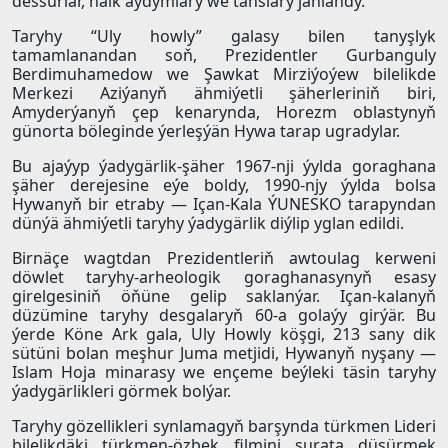
dessurlar, halk aýdymlary we tanslary janlandy.
Taryhy “Uly howly” galasy bilen tanyşlyk
tamamlanandan soň, Prezidentler Gurbanguly
Berdimuhamedow we Şawkat Mirziýoýew bilelikde
Merkezi Aziýanyň ähmiýetli şäherleriniň biri,
Amyderýanyň çep kenarynda, Horezm oblastynyň
günorta böleginde ýerleşýän Hywa tarap ugradylar.
Bu ajaýyp ýadygärlik-şäher 1967-nji ýylda goraghana
şäher derejesine eýe boldy, 1990-njy ýylda bolsa
Hywanyň bir etraby — Içan-Kala ÝUNESKO tarapyndan
dünýä ähmiýetli taryhy ýadygärlik diýlip yglan edildi.
Birnäçe wagtdan Prezidentleriň awtoulag kerweni
döwlet taryhy-arheologik goraghanasynyň esasy
girelgesiniň öňüne gelip saklanýar. Içan-kalanyň
düzümine taryhy desgalaryň 60-a golaýy girýär. Bu
ýerde Köne Ark gala, Uly Howly köşgi, 213 sany dik
sütüni bolan meşhur Juma metjidi, Hywanyň nyşany —
Islam Hoja minarasy we ençeme beýleki täsin taryhy
ýadygärlikleri görmek bolýar.
Taryhy gözellikleri synlamagyň barşynda türkmen Lideri
bilelikdäki türkmen-özbek filmini surata düşürmek