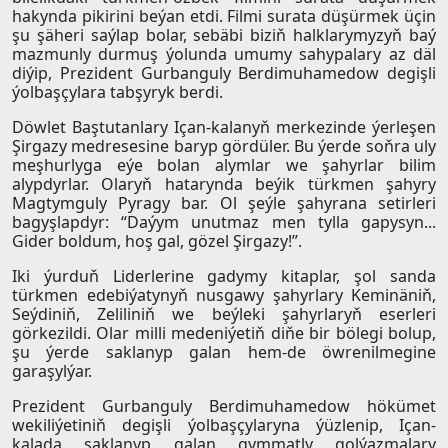
hakynda pikirini beýan etdi. Filmi surata düşürmek üçin
şu şäheri saýlap bolar, sebäbi biziň halklarymyzyň baý
mazmunly durmuş ýolunda umumy sahypalary az däl
diýip, Prezident Gurbanguly Berdimuhamedow degişli
ýolbaşçylara tabşyryk berdi.
Döwlet Baştutanlary Içan-kalanyň merkezinde ýerleşen
Şirgazy medresesine baryp gördüler. Bu ýerde soňra uly
meşhurlyga eýe bolan alymlar we şahyrlar bilim
alypdyrlar. Olaryň hatarynda beýik türkmen şahyry
Magtymguly Pyragy bar. Ol şeýle şahyrana setirleri
bagyşlapdyr: “Daýym unutmaz men tylla gapysyn...
Gider boldum, hoş gal, gözel Şirgazy!”.
Iki ýurduň Liderlerine gadymy kitaplar, şol sanda
türkmen edebiýatynyň nusgawy şahyrlary Keminäniň,
Seýdiniň, Zeliliniň we beýleki şahyrlaryň eserleri
görkezildi. Olar milli medeniýetiň diňe bir bölegi bolup,
şu ýerde saklanyp galan hem-de öwrenilmegine
garaşylýar.
Prezident Gurbanguly Berdimuhamedow hökümet
wekiliýetiniň degişli ýolbaşçylaryna ýüzlenip, Içan-
kalada saklanyp galan gymmatly golýazmalary