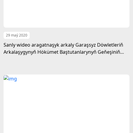
29 maý 2020
Sanly wideo aragatnaşyk arkaly Garaşsyz Döwletleriň
Arkalaşygynyň Hökümet Baştutanlarynyň Geňeşiniň
mejlisi geçirildi