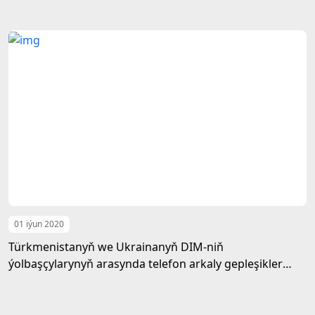
01 iýun 2020
Türkmenistanyň we Ukrainanyň DIM-niň
ýolbaşçylarynyň arasynda telefon arkaly gepleşikler
geçirildi