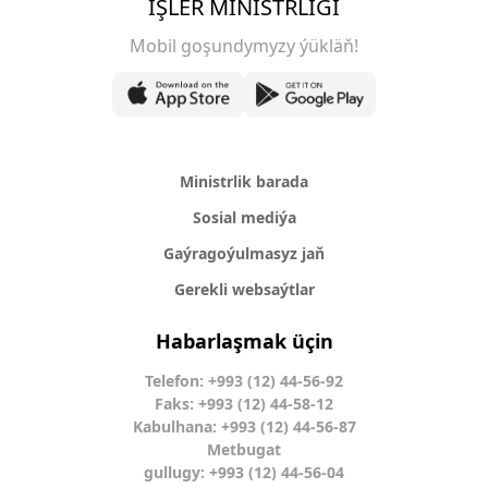
IŞLER MINISTRLIGI
Mobil goşundymyzy ýükläň!
Ministrlik barada
Sosial mediýa
Gaýragoýulmasyz jaň
Gerekli websaýtlar
Habarlaşmak üçin
Telefon: +993 (12) 44-56-92
Faks: +993 (12) 44-58-12
Kabulhana: +993 (12) 44-56-87
Metbugat
gullugy: +993 (12) 44-56-04