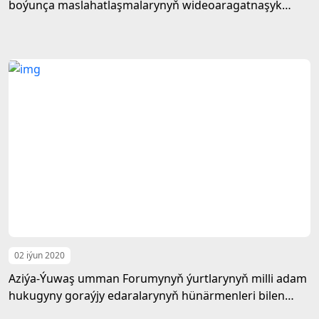
boýunça maslahatlaşmalarynyň wideoaragatnaşyk
arkaly tanyşdyrylyş dabarasy geçirildi
02 iýun 2020
Aziýa-Ýuwaş umman Forumynyň ýurtlarynyň milli adam
hukugyny goraýjy edaralarynyň hünärmenleri bilen
adam hukuklary meseleleri boýunça duşuşyk