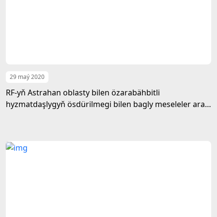
29 maý 2020
RF-yň Astrahan oblasty bilen özarabähbitli
hyzmatdaşlygyň ösdürilmegi bilen bagly meseleler ara
alnyp maslahatlaşyldy