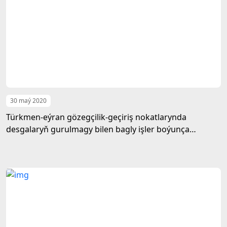
30 maý 2020
Türkmen-eýran gözegçilik-geçiriş nokatlarynda
desgalaryň gurulmagy bilen bagly işler boýunça
duşuşyk geçirildi