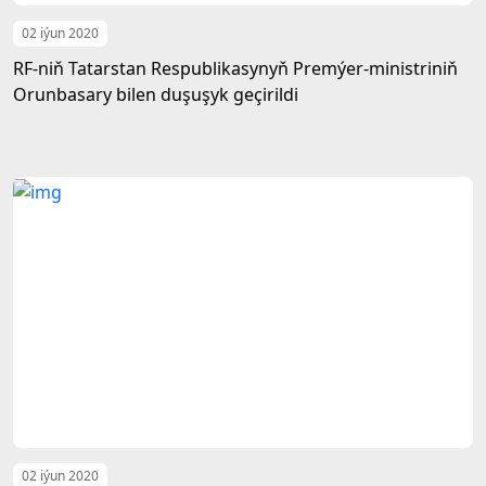
02 iýun 2020
RF-niň Tatarstan Respublikasynyň Premýer-ministriniň
Orunbasary bilen duşuşyk geçirildi
02 iýun 2020