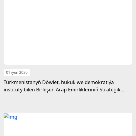
01 iýun 2020
Türkmenistanyň Döwlet, hukuk we demokratiýa
instituty bilen Birleşen Arap Emirlikleriniň Strategik
bilimler we barlaglar merkeziniň arasynda duşuşyk
geçirildi