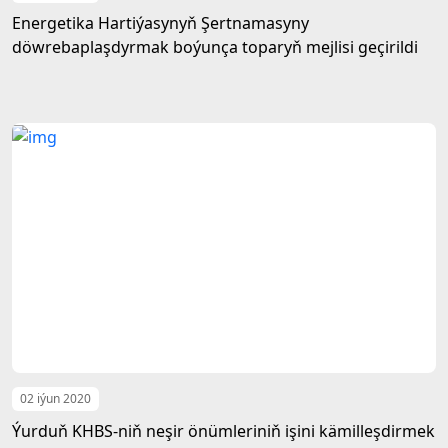
Energetika Hartiýasynyň Şertnamasyny
döwrebaplaşdyrmak boýunça toparyň mejlisi geçirildi
02 iýun 2020
Ýurduň KHBS-niň neşir önümleriniň işini kämilleşdirmek