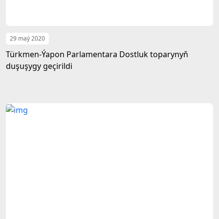
29 maý 2020
Türkmen-Ýapon Parlamentara Dostluk toparynyň
duşuşygy geçirildi