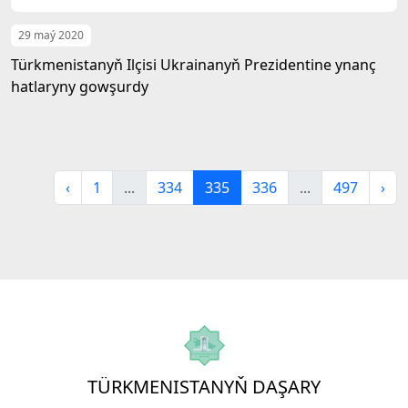
29 maý 2020
Türkmenistanyň Ilçisi Ukrainanyň Prezidentine ynanç
hatlaryny gowşurdy
‹
1
...
334
335
336
...
497
›
TÜRKMENISTANYŇ DAŞARY