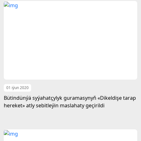
01 iýun 2020
Bütindünýä syýahatçylyk guramasynyň «Dikeldişe tarap
hereket» atly sebitleýin maslahaty geçirildi