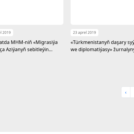
el 2019
23 aprel 2019
atda MHM-niň «Migrasiýa
«Türkmenistanyň daşary sy
a Aziýanyň sebitleýin
we diplomatiýasy» žurnalyn
tnamasy» taslamasynyň
nobatdaky sany çapdan çyk
rinde okuw maslahaty
dy
‹