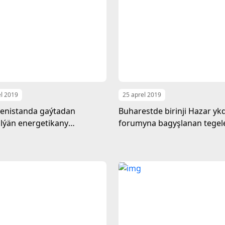
el 2019
25 aprel 2019
enistanda gaýtadan
Buharestde birinji Hazar yk
ilýän energetikany
forumyna bagyşlanan tegele
lmek prosesiniň
geçirildi
eşdirilmegi boýunça tegelek