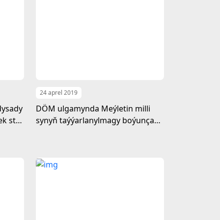
24 aprel 2019
dysady
DÖM ulgamynda Meýletin milli
k stol
synyň taýýarlanylmagy boýunça
Pudagara toparynyň nobatdaky
mejlisi