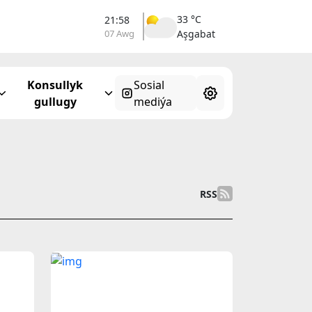
33 °C
21:58
07 Awg
Aşgabat
Konsullyk
Sosial
gullugy
mediýa
RSS