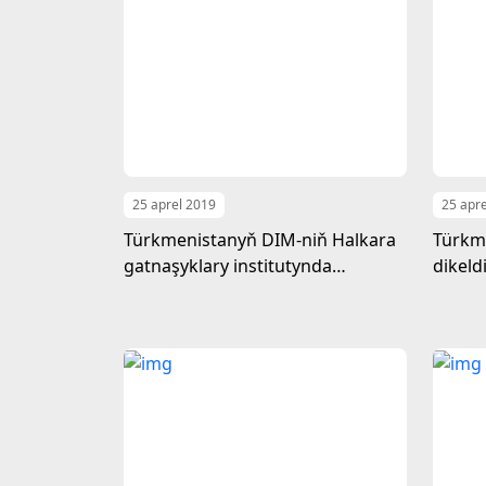
25 aprel 2019
25 apr
Türkmenistanyň DIM-niň Halkara
Türkm
gatnaşyklary institutynda
dikeld
türkmen diplomatiýasynyň ileri
ösdüri
tutulýan ugurlary boýunça
kämill
leksiýalar
stol