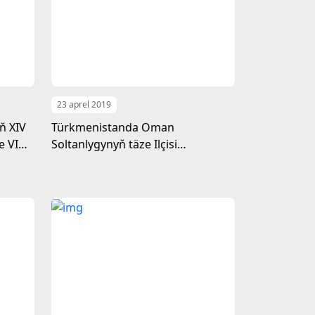
23 aprel 2019
ň XIV
Türkmenistanda Oman
e VI
Soltanlygynyň täze Ilçisi
yna
akkreditirlendi