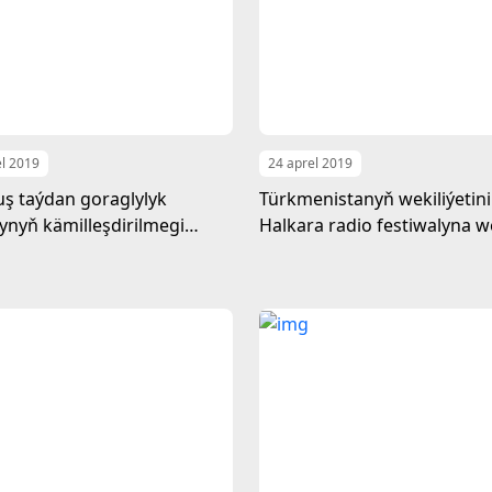
el 2019
24 aprel 2019
ş taýdan goraglylyk
Türkmenistanyň wekiliýetini
nyň kämilleşdirilmegi
Halkara radio festiwalyna w
ça taslamanyň çäklerinde
Bütindünýä radio maslahat
ptual resminamanyň
gatnaşmagy
ilmegi boýunça duşuşyk