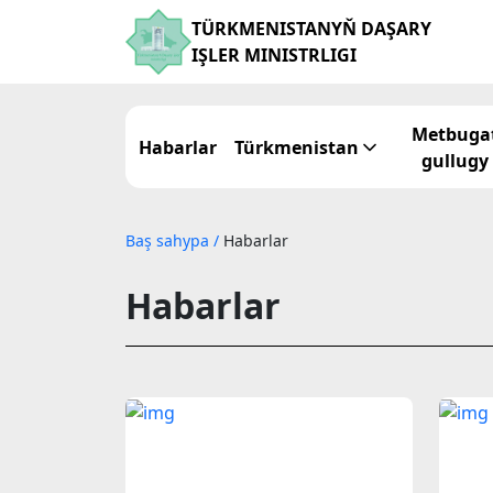
TÜRKMENISTANYŇ DAŞARY
IŞLER MINISTRLIGI
Metbuga
Habarlar
Türkmenistan
gullugy
Baş sahypa
/
Habarlar
Habarlar