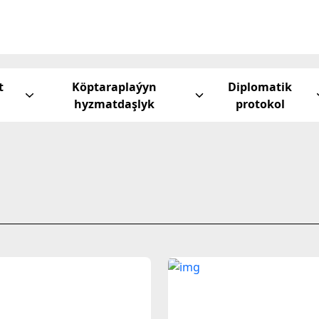
t
Köptaraplaýyn
Diplomatik
hyzmatdaşlyk
protokol