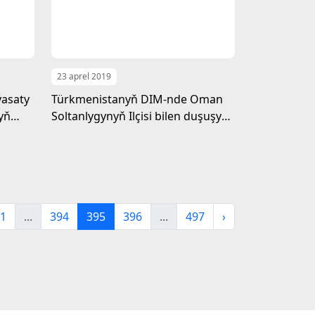
23 aprel 2019
ýasaty
Türkmenistanyň DIM-nde Oman
yň
Soltanlygynyň Ilçisi bilen duşuşyk
dy
geçirildi
1
...
394
395
396
...
497
›