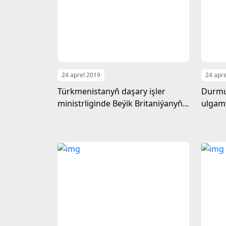
24 aprel 2019
24 apr
Türkmenistanyň daşary işler
Durmu
ministrliginde Beýik Britaniýanyň
ulgamy
wekiliýeti bilen duşuşyk geçirildi
boýun
Konse
sered