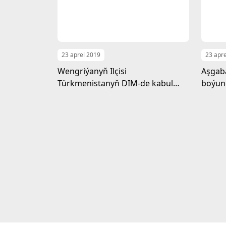
23 aprel 2019
23 apr
Wengriýanyň Ilçisi
Aşgab
Türkmenistanyň DIM-de kabul
boýunç
edildi
maska
çäkle
başla