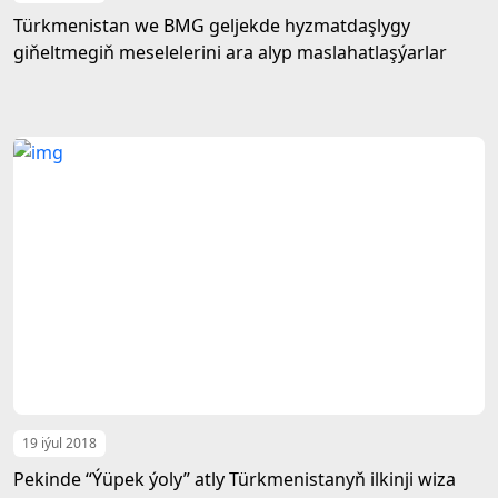
Türkmenistan we BMG geljekde hyzmatdaşlygy
giňeltmegiň meselelerini ara alyp maslahatlaşýarlar
19 iýul 2018
Pekinde “Ýüpek ýoly” atly Türkmenistanyň ilkinji wiza