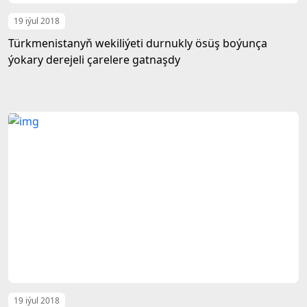
19 iýul 2018
Türkmenistanyň wekiliýeti durnukly ösüş boýunça
ýokary derejeli çarelere gatnaşdy
19 iýul 2018