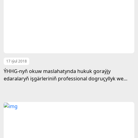
17 iýul 2018
ÝHHG-nyň okuw maslahatynda hukuk goraýjy
edaralaryň işgärleriniň professional dogruçyllyk we
etika kadalary meselelerine garaldy