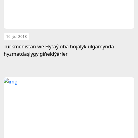
16 iýul 2018
Türkmenistan we Hytaý oba hojalyk ulgamynda
hyzmatdaşlygy giňeldýärler