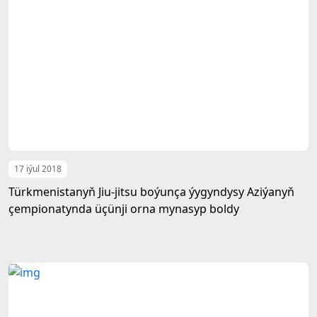
17 iýul 2018
Türkmenistanyň Jiu-jitsu boýunça ýygyndysy Aziýanyň
çempionatynda üçünji orna mynasyp boldy