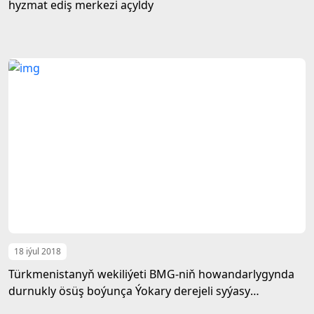
hyzmat ediş merkezi açyldy
18 iýul 2018
Türkmenistanyň wekiliýeti BMG-niň howandarlygynda
durnukly ösüş boýunça Ýokary derejeli syýasy
forumynyň ministrler ýygnagynyň açylyş dabarasyna