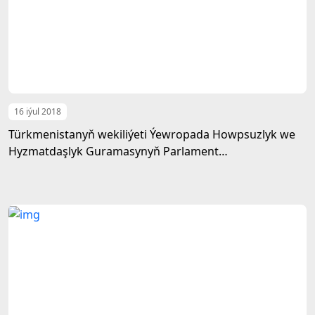
16 iýul 2018
Türkmenistanyň wekiliýeti Ýewropada Howpsuzlyk we
Hyzmatdaşlyk Guramasynyň Parlament
Assambleýasynyň nobatdaky 27-nji sessiýasyna
gatnaşdy