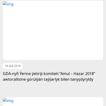
18 iýul 2018
GDA-nyň Ýerine ýetiriji komiteti “Amul – Hazar 2018”
awtorallisine görülýän taýýarlyk bilen tanyşdyryldy