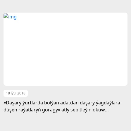
gatnaşdy
18 iýul 2018
«Daşary ýurtlarda bolýan adatdan daşary ýagdaýlara
düşen raýatlaryň goragy» atly sebitleýin okuw
maslahaty öz işine başlady