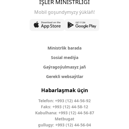
IŞLER MINISTRLIGI
Mobil goşundymyzy ýükläň!
Ministrlik barada
Sosial mediýa
Gaýragoýulmasyz jaň
Gerekli websaýtlar
Habarlaşmak üçin
Telefon: +993 (12) 44-56-92
Faks: +993 (12) 44-58-12
Kabulhana: +993 (12) 44-56-87
Metbugat
gullugy: +993 (12) 44-56-04