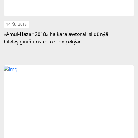
14 iýul 2018
«Amul-Hazar 2018» halkara awtorallisi dünýä
bileleşiginiň ünsüni özüne çekýär