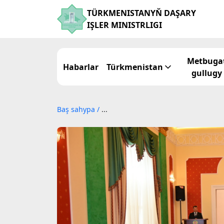
TÜRKMENISTANYŇ DAŞARY
IŞLER MINISTRLIGI
Metbuga
Habarlar
Türkmenistan
gullugy
Baş sahypa
/
...