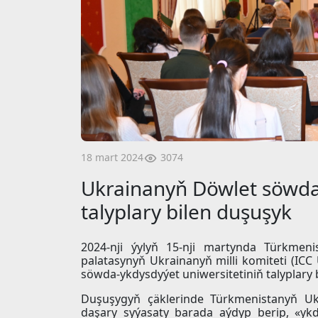
3074
18 mart 2024
Ukrainanyň Döwlet söwda-
talyplary bilen duşuşyk
2024-nji ýylyň 15-nji martynda Türkmen
palatasynyň Ukrainanyň milli komiteti (ICC
söwda-ykdysdyýet uniwersitetiniň talyplary b
Duşuşygyň çäklerinde Türkmenistanyň Ukr
daşary syýasaty barada aýdyp berip, «yk