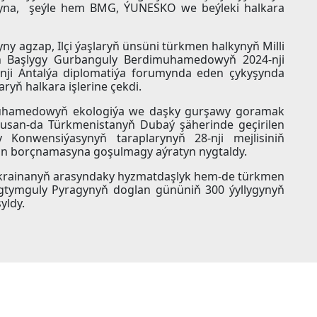
ryna, şeýle hem BMG, ÝUNESKO we beýleki halkara
y agzap, Ilçi ýaşlaryň ünsüni türkmen halkynyň Milli
yň Başlygy Gurbanguly Berdimuhamedowyň 2024-nji
ünji Antalýa diplomatiýa forumynda eden çykyşynda
ryň halkara işlerine çekdi.
muhamedowyň ekologiýa we daşky gurşawy goramak
ususan-da Türkmenistanyň Dubaý şäherinde geçirilen
onwensiýasynyň taraplarynyň 28-nji mejlisiniň
n borçnamasyna goşulmagy aýratyn nygtaldy.
rainanyň arasyndaky hyzmatdaşlyk hem-de türkmen
tymguly Pyragynyň doglan gününiň 300 ýyllygynyň
yldy.