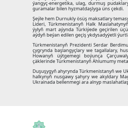
ýangyç-energetika, ulag, durmuş pudakla
guramalar bilen hyzmatdaşlyga üns çekdi.
Şeýle hem Durnukly ösüş maksatlary temasyn
Lideri, Türkmenistanyň Halk Maslahatyn
ýylyň mart aýynda Türkiýede geçirilen üç
aýdyň beýan edilen geçiş ykdysadyýetli ýurtla
Türkmenistanyň Prezidenti Serdar Berdi
çygrynda başlangyçlary we tagallalary, h
Howanyň üýtgemegi boýunça Çarçuwaly K
çäklerinde Türkmenistanyň Ählumumy meta
Duşuşygyň ahyrynda Türkmenistanyň we Uk
halkynyň nusgawy şahyry we akyldary Mag
Ukrainada bellenmegi ara alnyp maslahatlaş