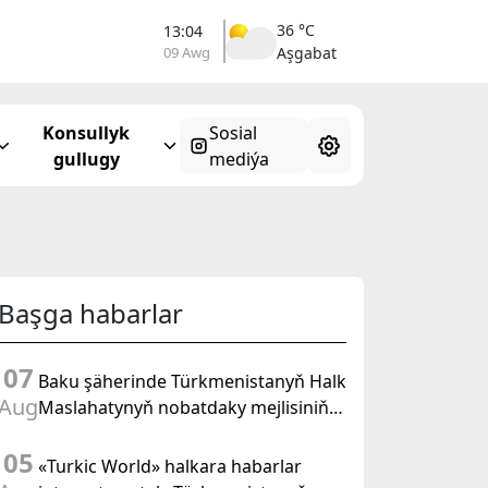
36 °C
13:04
09 Awg
Aşgabat
Konsullyk
Sosial
gullugy
mediýa
Başga habarlar
07
Baku şäherinde Türkmenistanyň Halk
Aug
Maslahatynyň nobatdaky mejlisiniň
ähmiýetine we BMG-niň «Halkara
05
hukugyň ýyly, 2028» atly
«Turkic World» halkara habarlar
Kararnamasyna bagyşlanan