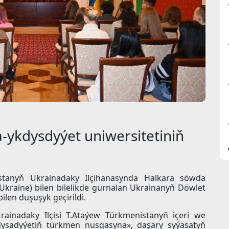
ykdysdyýet uniwersitetiniň
istanyň Ukrainadaky Ilçihanasynda Halkara söwda
 Ukraine) bilen bilelikde gurnalan Ukrainanyň Döwlet
ilen duşuşyk geçirildi.
ainadaky Ilçisi T.Ataýew Türkmenistanyň içeri we
dysadyýetiň türkmen nusgasyna», daşary syýasatyň