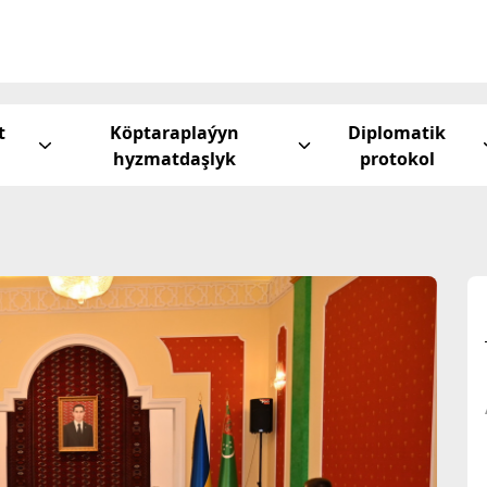
t
Köptaraplaýyn
Diplomatik
hyzmatdaşlyk
protokol