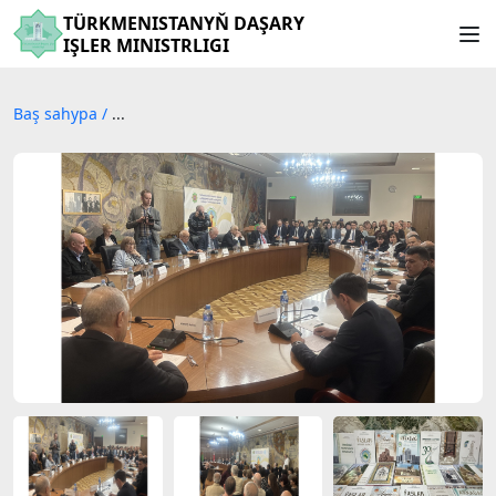
TÜRKMENISTANYŇ DAŞARY
IŞLER MINISTRLIGI
Baş sahypa
/
...