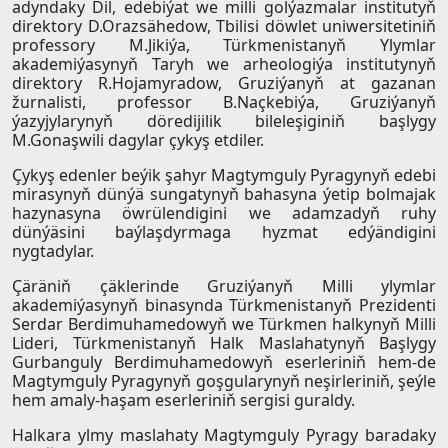
adyndaky Dil, edebiýat we milli golýazmalar institutyň
direktory D.Orazsähedow, Tbilisi döwlet uniwersitetiniň
professory M.Jikiýa, Türkmenistanyň Ylymlar
akademiýasynyň Taryh we arheologiýa institutynyň
direktory R.Hojamyradow, Gruziýanyň at gazanan
žurnalisti, professor B.Naçkebiýa, Gruziýanyň
ýazyjylarynyň döredijilik bileleşiginiň başlygy
M.Gonaşwili dagylar çykyş etdiler.
Çykyş edenler beýik şahyr Magtymguly Pyragynyň edebi
mirasynyň dünýä sungatynyň bahasyna ýetip bolmajak
hazynasyna öwrülendigini we adamzadyň ruhy
dünýäsini baýlaşdyrmaga hyzmat edýändigini
nygtadylar.
Çäräniň çäklerinde Gruziýanyň Milli ylymlar
akademiýasynyň binasynda Türkmenistanyň Prezidenti
Serdar Berdimuhamedowyň we Türkmen halkynyň Milli
Lideri, Türkmenistanyň Halk Maslahatynyň Başlygy
Gurbanguly Berdimuhamedowyň eserleriniň hem-de
Magtymguly Pyragynyň goşgularynyň neşirleriniň, şeýle
hem amaly-haşam eserleriniň sergisi guraldy.
Halkara ylmy maslahaty Magtymguly Pyragy baradaky