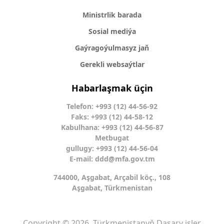
Ministrlik barada
Sosial mediýa
Gaýragoýulmasyz jaň
Gerekli websaýtlar
Habarlaşmak üçin
Telefon: +993 (12) 44-56-92
Faks: +993 (12) 44-58-12
Kabulhana: +993 (12) 44-56-87
Metbugat
gullugy: +993 (12) 44-56-04
E-mail:
ddd@mfa.gov.tm
744000, Aşgabat, Arçabil köç., 108
Aşgabat, Türkmenistan
Copyright © 2026. Türkmenistanyň Daşary işler