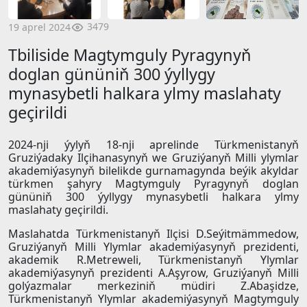
3479
19 aprel 2024
Tbiliside Magtymguly Pyragynyň
doglan gününiň 300 ýyllygy
mynasybetli halkara ylmy maslahaty
geçirildi
2024-nji ýylyň 18-nji aprelinde Türkmenistanyň
Gruziýadaky Ilçihanasynyň we Gruziýanyň Milli ylymlar
akademiýasynyň bilelikde gurnamagynda beýik akyldar
türkmen şahyry Magtymguly Pyragynyň doglan
gününiň 300 ýyllygy mynasybetli halkara ylmy
maslahaty geçirildi.
Maslahatda Türkmenistanyň Ilçisi D.Seýitmämmedow,
Gruziýanyň Milli Ylymlar akademiýasynyň prezidenti,
akademik R.Metreweli, Türkmenistanyň Ylymlar
akademiýasynyň prezidenti A.Aşyrow, Gruziýanyň Milli
golýazmalar merkeziniň müdiri Z.Abaşidze,
Türkmenistanyň Ylymlar akademiýasynyň Magtymguly