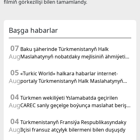
filmiň görkezilişi bilen tamamlandy.
Başga habarlar
07
Baku şäherinde Türkmenistanyň Halk
Aug
Maslahatynyň nobatdaky mejlisiniň ähmiýetine
we BMG-niň «Halkara hukugyň ýyly, 2028» atly
05
Kararnamasyna bagyşlanan maslahat geçirildi
«Turkic World» halkara habarlar internet-
Aug
portaly Türkmenistanyň Halk Maslahatynyň
mejlisine taýýarlygy we onuň geçirilşini giňden
04
beýan eder
Türkmen wekiliýeti Yslamabatda geçirilen
Aug
CAREC sanly geçelge boýunça maslahat beriş
duşuşygyna gatnaşdy
04
Türkmenistanyň Fransiýa Respublikasyndaky
Aug
Ilçisi fransuz atçylyk bilermeni bilen duşuşdy