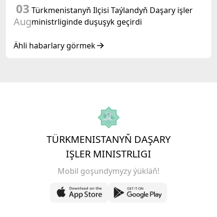
03
Türkmenistanyň Ilçisi Taýlandyň Daşary işler
Aug
ministrliginde duşuşyk geçirdi
Ähli habarlary görmek
TÜRKMENISTANYŇ DAŞARY
IŞLER MINISTRLIGI
Mobil goşundymyzy ýükläň!