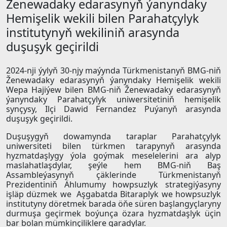
Ženewadaky edarasynyň ýanyndaky
Hemişelik wekili bilen Parahatçylyk
institutynyň wekiliniň arasynda
duşuşyk geçirildi
2024-nji ýylyň 30-njy maýynda Türkmenistanyň BMG-niň
Ženewadaky edarasynyň ýanyndaky Hemişelik wekili
Wepa Hajiýew bilen BMG-niň Ženewadaky edarasynyň
ýanyndaky Parahatçylyk uniwersitetiniň hemişelik
synçysy, Ilçi Dawid Fernandez Puýanyň arasynda
duşuşyk geçirildi.
Duşuşygyň dowamynda taraplar Parahatçylyk
uniwersiteti bilen türkmen tarapynyň arasynda
hyzmatdaşlygy ýola goýmak meselelerini ara alyp
maslahatlaşdylar, şeýle hem BMG-niň Baş
Assambleýasynyň çäklerinde Türkmenistanyň
Prezidentiniň Ählumumy howpsuzlyk strategiýasyny
işläp düzmek we Aşgabatda Bitaraplyk we howpsuzlyk
institutyny döretmek barada öňe süren başlangyçlaryny
durmuşa geçirmek boýunça özara hyzmatdaşlyk üçin
bar bolan mümkinçiliklere garadylar.