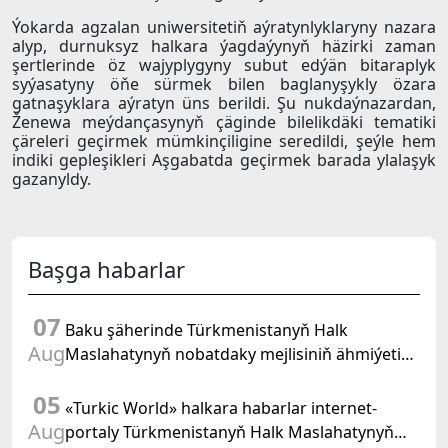
Ýokarda agzalan uniwersitetiň aýratynlyklaryny nazara
alyp, durnuksyz halkara ýagdaýynyň häzirki zaman
şertlerinde öz wajyplygyny subut edýän bitaraplyk
syýasatyny öňe sürmek bilen baglanyşykly özara
gatnaşyklara aýratyn üns berildi. Şu nukdaýnazardan,
Ženewa meýdançasynyň çäginde bilelikdäki tematiki
çäreleri geçirmek mümkinçiligine seredildi, şeýle hem
indiki gepleşikleri Aşgabatda geçirmek barada ylalaşyk
gazanyldy.
Başga habarlar
07
Baku şäherinde Türkmenistanyň Halk
Aug
Maslahatynyň nobatdaky mejlisiniň ähmiýetine
we BMG-niň «Halkara hukugyň ýyly, 2028» atly
05
Kararnamasyna bagyşlanan maslahat geçirildi
«Turkic World» halkara habarlar internet-
Aug
portaly Türkmenistanyň Halk Maslahatynyň