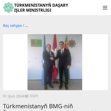
TÜRKMENISTANYŇ DAŞARY
IŞLER MINISTRLIGI
Baş sahypa
/
...
5325
01 iýun 2024
Türkmenistanyň BMG-niň