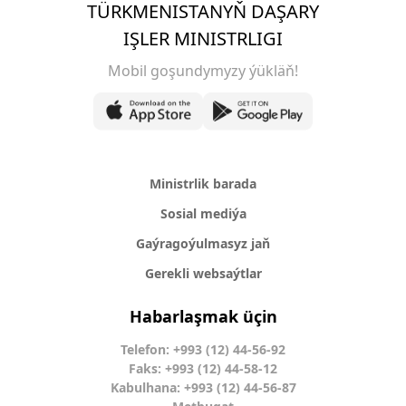
TÜRKMENISTANYŇ DAŞARY
IŞLER MINISTRLIGI
Mobil goşundymyzy ýükläň!
Ministrlik barada
Sosial mediýa
Gaýragoýulmasyz jaň
Gerekli websaýtlar
Habarlaşmak üçin
Telefon: +993 (12) 44-56-92
Faks: +993 (12) 44-58-12
Kabulhana: +993 (12) 44-56-87