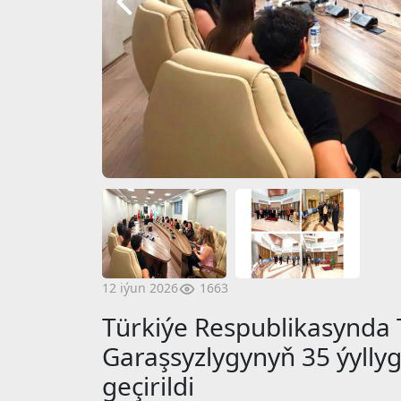
1663
12 iýun 2026
Türkiýe Respublikasynda
Garaşsyzlygynyň 35 ýylly
geçirildi