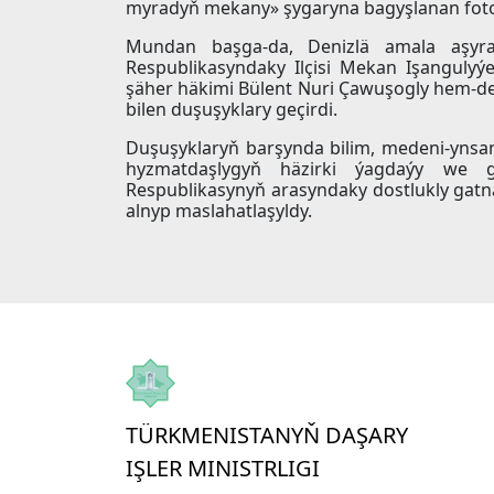
myradyň mekany» şygaryna bagyşlanan foto
Mundan başga-da, Denizlä amala aşyra
Respublikasyndaky Ilçisi Mekan Işangulyý
şäher häkimi Bülent Nuri Çawuşogly hem-d
bilen duşuşyklary geçirdi.
Duşuşyklaryň barşynda bilim, medeni-ynsa
hyzmatdaşlygyň häzirki ýagdaýy we g
Respublikasynyň arasyndaky dostlukly gat
alnyp maslahatlaşyldy.
TÜRKMENISTANYŇ DAŞARY
IŞLER MINISTRLIGI