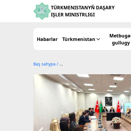
TÜRKMENISTANYŇ DAŞARY
IŞLER MINISTRLIGI
Metbuga
Habarlar
Türkmenistan
gullugy
Baş sahypa
/
...