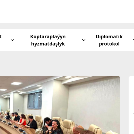
t
Köptaraplaýyn
Diplomatik
hyzmatdaşlyk
protokol