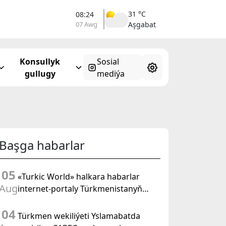
31 °C
08:24
07 Awg
Aşgabat
Konsullyk
Sosial
gullugy
mediýa
Başga habarlar
05
«Turkic World» halkara habarlar
Aug
internet-portaly Türkmenistanyň
Halk Maslahatynyň mejlisine
04
taýýarlygy we onuň geçirilşini giňden
Türkmen wekiliýeti Yslamabatda
beýan eder