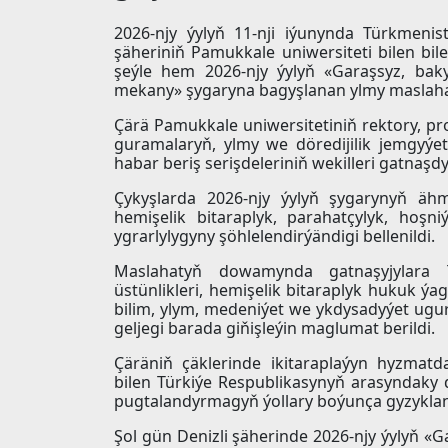
2026-njy ýylyň 11-nji iýunynda Türkmenis
şäheriniň Pamukkale uniwersiteti bilen bil
şeýle hem 2026-njy ýylyň «Garaşsyz, bak
mekany» şygaryna bagyşlanan ylmy maslaha
Çärä Pamukkale uniwersitetiniň rektory, p
guramalaryň, ylmy we döredijilik jemgyýetçi
habar beriş serişdeleriniň wekilleri gatnaşdy
Çykyşlarda 2026-njy ýylyň şygarynyň ähm
hemişelik bitaraplyk, parahatçylyk, hoşniý
ygrarlylygyny şöhlelendirýändigi bellenildi.
Maslahatyň dowamynda gatnaşyjylara T
üstünlikleri, hemişelik bitaraplyk hukuk ý
bilim, ylym, medeniýet we ykdysadyýet ug
geljegi barada giňişleýin maglumat berildi.
Çäräniň çäklerinde ikitaraplaýyn hyzmat
bilen Türkiýe Respublikasynyň arasyndaky
pugtalandyrmagyň ýollary boýunça gyzyklanma 
Şol gün Denizli şäherinde 2026-njy ýylyň «G