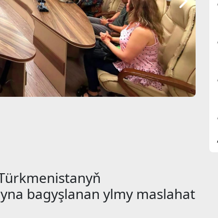
 Türkmenistanyň
gyna bagyşlanan ylmy maslahat