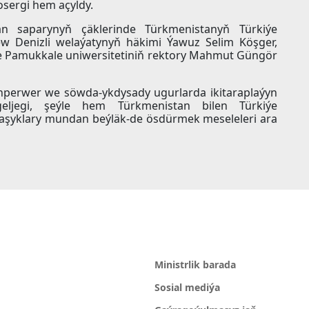
sergi hem açyldy.
n saparynyň çäklerinde Türkmenistanyň Türkiýe
ew Denizli welaýatynyň häkimi Ýawuz Selim Köşger,
e Pamukkale uniwersitetiniň rektory Mahmut Güngör
nperwer we söwda-ykdysady ugurlarda ikitaraplaýyn
eljegi, şeýle hem Türkmenistan bilen Türkiýe
naşyklary mundan beýläk-de ösdürmek meseleleri ara
Ministrlik barada
Sosial mediýa