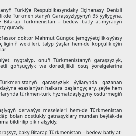
tanyň Türkiýe Respublikasyndaky Ilçihanasy Denizli
elikde Türkmenistanyň Garaşsyzlygynyň 35 ýyllygyna,
y Bitarap Türkmenistan – bedew batly at-myradyň
ty gurady.
rofessor doktor Mahmut Güngör, jemgyýetçilik-syýasy
liginiň wekilleri, talyp ýaşlar hem-de köpçülikleýin
lar.
iýeti nygtalyp, onuň Türkmenistanyň garaşsyzlyk,
etli goňşuçylyk we döredijilikli ösüş ýörelgelerine
ürkmenistanyň garaşsyzlyk ýyllarynda gazanan
agdaýyna esaslanýan halkara başlangyçlary, şeýle hem
urlarynda türkmen-türk hyzmatdaşlygyny ösdürmegiň
daşlygyň derwaýys meseleleri hem-de Türkmenistan
 däp bolan dostlukly gatnaşyklary mundan beýläk-de
bildirilip pikir alşyldy.
araşsyz, baky Bitarap Türkmenistan – bedew batly at-