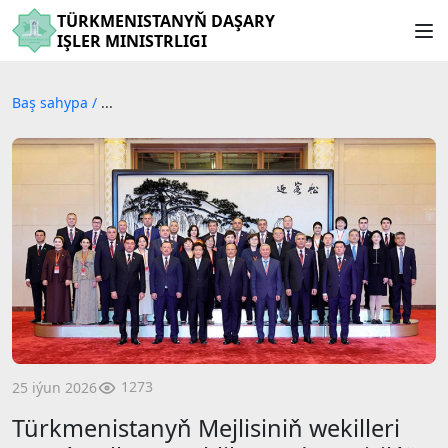
TÜRKMENISTANYŇ DAŞARY
IŞLER MINISTRLIGI
Baş sahypa
/
...
1273
25 iýun 2026
Türkmenistanyň Mejlisiniň wekilleri