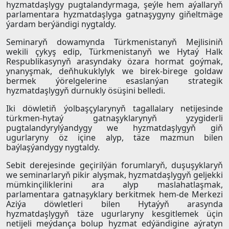
hyzmatdaşlygy pugtalandyrmaga, şeýle hem aýallaryň
parlamentara hyzmatdaşlyga gatnaşygyny giňeltmäge
ýardam berýändigi nygtaldy.
Seminaryň dowamynda Türkmenistanyň Mejlisiniň
wekili çykyş edip, Türkmenistanyň we Hytaý Halk
Respublikasynyň arasyndaky özara hormat goýmak,
ynanyşmak, deňhukuklylyk we birek-birege goldaw
bermek ýörelgelerine esaslanýan strategik
hyzmatdaşlygyň durnukly ösüşini belledi.
Iki döwletiň ýolbaşçylarynyň tagallalary netijesinde
türkmen-hytaý gatnaşyklarynyň yzygiderli
pugtalandyrylýandygy we hyzmatdaşlygyň giň
ugurlaryny öz içine alyp, täze mazmun bilen
baýlaşýandygy nygtaldy.
Sebit derejesinde geçirilýän forumlaryň, duşuşyklaryň
we seminarlaryň pikir alyşmak, hyzmatdaşlygyň geljekki
mümkinçiliklerini ara alyp maslahatlaşmak,
parlamentara gatnaşyklary berkitmek hem-de Merkezi
Aziýa döwletleri bilen Hytaýyň arasynda
hyzmatdaşlygyň täze ugurlaryny kesgitlemek üçin
netijeli meýdança bolup hyzmat edýändigine aýratyn