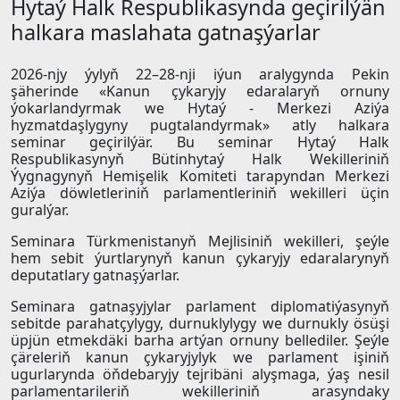
Hytaý Halk Respublikasynda geçirilýän
halkara maslahata gatnaşýarlar
2026-njy ýylyň 22–28-nji iýun aralygynda Pekin
şäherinde «Kanun çykaryjy edaralaryň ornuny
ýokarlandyrmak we Hytaý - Merkezi Aziýa
hyzmatdaşlygyny pugtalandyrmak» atly halkara
seminar geçirilýär. Bu seminar Hytaý Halk
Respublikasynyň Bütinhytaý Halk Wekilleriniň
Ýygnagynyň Hemişelik Komiteti tarapyndan Merkezi
Aziýa döwletleriniň parlamentleriniň wekilleri üçin
guralýar.
Seminara Türkmenistanyň Mejlisiniň wekilleri, şeýle
hem sebit ýurtlarynyň kanun çykaryjy edaralarynyň
deputatlary gatnaşýarlar.
Seminara gatnaşyjylar parlament diplomatiýasynyň
sebitde parahatçylygy, durnuklylygy we durnukly ösüşi
üpjün etmekdäki barha artýan ornuny bellediler. Şeýle
çäreleriň kanun çykaryjylyk we parlament işiniň
ugurlarynda öňdebaryjy tejribäni alyşmaga, ýaş nesil
parlamentarileriň wekilleriniň arasyndaky