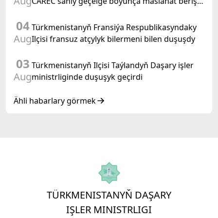
Aug
CAREC sanly geçelge boýunça maslahat beriş
duşuşygyna gatnaşdy
04
Türkmenistanyň Fransiýa Respublikasyndaky
Aug
Ilçisi fransuz atçylyk bilermeni bilen duşuşdy
03
Türkmenistanyň Ilçisi Taýlandyň Daşary işler
Aug
ministrliginde duşuşyk geçirdi
Ähli habarlary görmek
TÜRKMENISTANYŇ DAŞARY
IŞLER MINISTRLIGI