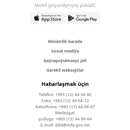
Mobil goşundymyzy ýükläň!
Ministrlik barada
Sosial mediýa
Gaýragoýulmasyz jaň
Gerekli websaýtlar
Habarlaşmak üçin
Telefon: +993 (12) 44-56-92
Faks: +993 (12) 44-58-12
Kabulhana: +993 (12) 44-56-87
Metbugat
gullugy: +993 (12) 44-56-04
E-mail:
ddd@mfa.gov.tm