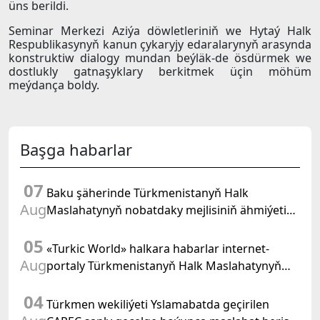
üns berildi.
Seminar Merkezi Aziýa döwletleriniň we Hytaý Halk
Respublikasynyň kanun çykaryjy edaralarynyň arasynda
konstruktiw dialogy mundan beýläk-de ösdürmek we
dostlukly gatnaşyklary berkitmek üçin möhüm
meýdança boldy.
Başga habarlar
07
Baku şäherinde Türkmenistanyň Halk
Aug
Maslahatynyň nobatdaky mejlisiniň ähmiýetine
we BMG-niň «Halkara hukugyň ýyly, 2028» atly
05
Kararnamasyna bagyşlanan maslahat geçirildi
«Turkic World» halkara habarlar internet-
Aug
portaly Türkmenistanyň Halk Maslahatynyň
mejlisine taýýarlygy we onuň geçirilşini giňden
04
beýan eder
Türkmen wekiliýeti Yslamabatda geçirilen