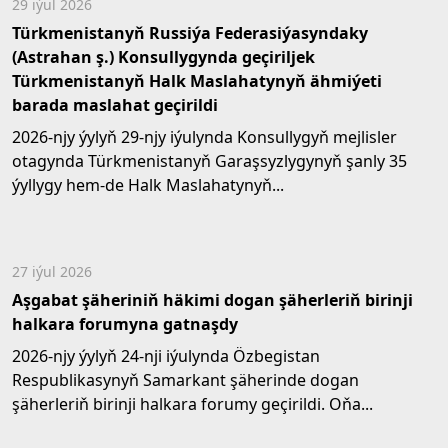
29 iýul 2026
Türkmenistanyň Russiýa Federasiýasyndaky
(Astrahan ş.) Konsullygynda geçiriljek
Türkmenistanyň Halk Maslahatynyň ähmiýeti
barada maslahat geçirildi
2026-njy ýylyň 29-njy iýulynda Konsullygyň mejlisler
otagynda Türkmenistanyň Garaşsyzlygynyň şanly 35
ýyllygy hem-de Halk Maslahatynyň...
27 iýul 2026
Aşgabat şäheriniň häkimi dogan şäherleriň birinji
halkara forumyna gatnaşdy
2026-njy ýylyň 24-nji iýulynda Özbegistan
Respublikasynyň Samarkant şäherinde dogan
şäherleriň birinji halkara forumy geçirildi. Oňa...