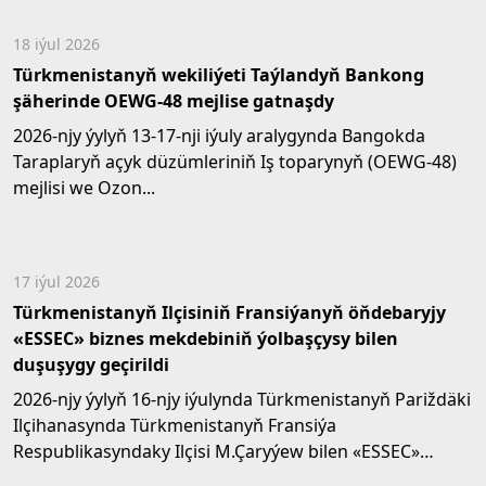
18 iýul 2026
Türkmenistanyň wekiliýeti Taýlandyň Bankong
şäherinde OEWG-48 mejlise gatnaşdy
2026-njy ýylyň 13-17-nji iýuly aralygynda Bangokda
Taraplaryň açyk düzümleriniň Iş toparynyň (OEWG-48)
mejlisi we Ozon...
17 iýul 2026
Türkmenistanyň Ilçisiniň Fransiýanyň öňdebaryjy
«ESSEC» biznes mekdebiniň ýolbaşçysy bilen
duşuşygy geçirildi
2026-njy ýylyň 16-njy iýulynda Türkmenistanyň Pariždäki
Ilçihanasynda Türkmenistanyň Fransiýa
Respublikasyndaky Ilçisi M.Çaryýew bilen «ESSEC»
biznes...