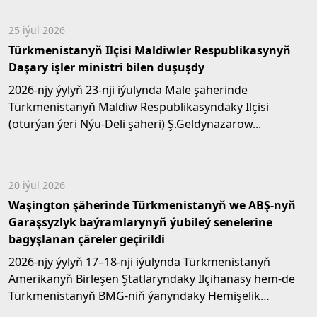
25 iýul 2026
Türkmenistanyň Ilçisi Maldiwler Respublikasynyň
Daşary işler ministri bilen duşuşdy
2026-njy ýylyň 23-nji iýulynda Male şäherinde
Türkmenistanyň Maldiw Respublikasyndaky Ilçisi
(oturýan ýeri Nýu-Deli şäheri) Ş.Geldynazarow...
20 iýul 2026
Waşington şäherinde Türkmenistanyň we ABŞ-nyň
Garaşsyzlyk baýramlarynyň ýubileý senelerine
bagyşlanan çäreler geçirildi
2026-njy ýylyň 17–18-nji iýulynda Türkmenistanyň
Amerikanyň Birleşen Ştatlaryndaky Ilçihanasy hem-de
Türkmenistanyň BMG-niň ýanyndaky Hemişelik
wekilhanasy...