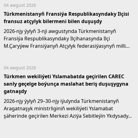
04 awgust 2026
Türkmenistanyň Fransiýa Respublikasyndaky Ilçisi
fransuz atçylyk bilermeni bilen duşuşdy
2026-njy ýylyň 3-nji awgustynda Türkmenistanyň
Fransiýa Respublikasyndaky Ilçihanasynda Ilçi
M.Çaryýew Fransiýanyň Atçylyk federasiýasynyň milli
tehniki...
04 awgust 2026
Türkmen wekiliýeti Yslamabatda geçirilen CAREC
sanly geçelge boýunça maslahat beriş duşuşygyna
gatnaşdy
2026-njy ýylyň 29–30-njy iýulynda Türkmenistanyň
Aragatnaşyk ministrliginiň wekiliýeti Yslamabat
şäherinde geçirilen Merkezi Aziýa Sebitleýin Ykdysady...