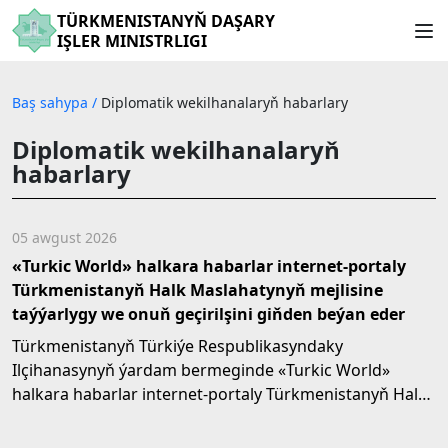
TÜRKMENISTANYŇ DAŞARY
IŞLER MINISTRLIGI
Baş sahypa
/
Diplomatik wekilhanalaryň habarlary
Diplomatik wekilhanalaryň
habarlary
05 awgust 2026
«Turkic World» halkara habarlar internet-portaly
Türkmenistanyň Halk Maslahatynyň mejlisine
taýýarlygy we onuň geçirilşini giňden beýan eder
Türkmenistanyň Türkiýe Respublikasyndaky
Ilçihanasynyň ýardam bermeginde «Turkic World»
halkara habarlar internet-portaly Türkmenistanyň Halk
Maslahatynyň mejlisine...