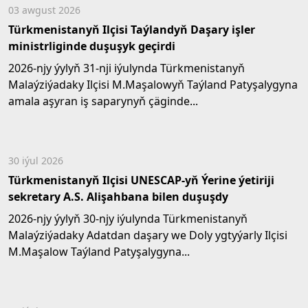
03 awgust 2026
Türkmenistanyň Ilçisi Taýlandyň Daşary işler
ministrliginde duşuşyk geçirdi
2026-njy ýylyň 31-nji iýulynda Türkmenistanyň
Malaýziýadaky Ilçisi M.Maşalowyň Taýland Patyşalygyna
amala aşyran iş saparynyň çäginde...
30 iýul 2026
Türkmenistanyň Ilçisi UNESCAP-yň Ýerine ýetiriji
sekretary A.S. Alişahbana bilen duşuşdy
2026-njy ýylyň 30-njy iýulynda Türkmenistanyň
Malaýziýadaky Adatdan daşary we Doly ygtyýarly Ilçisi
M.Maşalow Taýland Patyşalygyna...