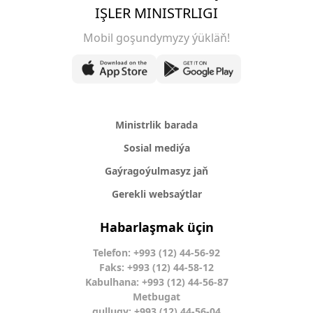
IŞLER MINISTRLIGI
Mobil goşundymyzy ýükläň!
Ministrlik barada
Sosial mediýa
Gaýragoýulmasyz jaň
Gerekli websaýtlar
Habarlaşmak üçin
Telefon: +993 (12) 44-56-92
Faks: +993 (12) 44-58-12
Kabulhana: +993 (12) 44-56-87
Metbugat
gullugy: +993 (12) 44-56-04