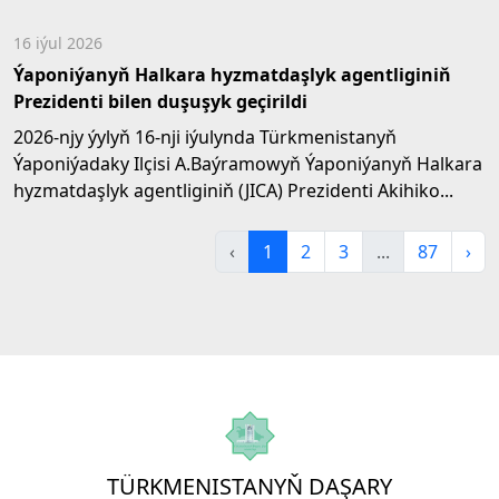
16 iýul 2026
Ýaponiýanyň Halkara hyzmatdaşlyk agentliginiň
Prezidenti bilen duşuşyk geçirildi
2026-njy ýylyň 16-nji iýulynda Türkmenistanyň
Ýaponiýadaky Ilçisi A.Baýramowyň Ýaponiýanyň Halkara
hyzmatdaşlyk agentliginiň (JICA) Prezidenti Akihiko...
‹
1
2
3
...
87
›
TÜRKMENISTANYŇ DAŞARY