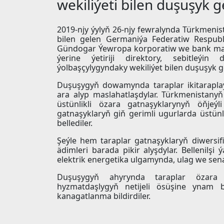
wekiliýeti bilen duşuşyk ge
2019-njy ýylyň 26-njy fewralynda Türkmenist
bilen gelen Germaniýa Federatiw Respu
Gündogar Ýewropa korporatiw we bank maýa
ýerine ýetiriji direktory, sebitleýin
ýolbaşçylygyndaky wekiliýet bilen duşuşyk ge
Duşuşygyň dowamynda taraplar ikitaraplaý
ara alyp maslahatlaşdylar. Türkmenistany
üstünlikli özara gatnaşyklarynyň öňjeý
gatnaşyklaryň giň gerimli ugurlarda üstünl
bellediler.
Şeýle hem taraplar gatnaşyklaryň diwersif
ädimleri barada pikir alyşdylar. Bellenilş
elektrik energetika ulgamynda, ulag we sen
Duşuşygyň ahyrynda taraplar özara p
hyzmatdaşlygyň netijeli ösüşine ynam bi
kanagatlanma bildirdiler.