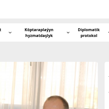
t
Köptaraplaýyn
Diplomatik
hyzmatdaşlyk
protokol