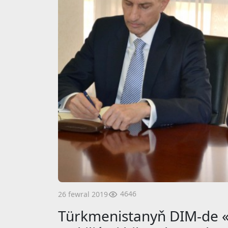
4646
26 fewral 2019
Türkmenistanyň DIM-de 