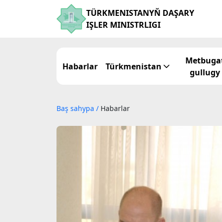
TÜRKMENISTANYŇ DAŞARY
IŞLER MINISTRLIGI
Metbuga
Habarlar
Türkmenistan
gullugy
Baş sahypa
/
Habarlar