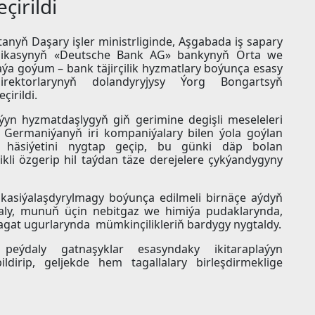
çirildi
anyň Daşary işler ministrliginde, Aşgabada iş sapary
blikasynyň «Deutsche Bank AG» bankynyň Orta we
 goýum – bank täjirçilik hyzmatlary boýunça esasy
 direktorlarynyň dolandyryjysy Ýorg Bongartsyň
çirildi.
yn hyzmatdaşlygyň giň gerimine degişli meseleleri
ň Germaniýanyň iri kompaniýalary bilen ýola goýlan
li häsiýetini nygtap geçip, bu günki däp bolan
ikli özgerip hil taýdan täze derejelere çykýandygyny
ikasiýalaşdyrylmagy boýunça edilmeli birnäçe aýdyň
i ýaly, munuň üçin nebitgaz we himiýa pudaklarynda,
agat ugurlarynda mümkinçilikleriň bardygy nygtaldy.
eýdaly gatnaşyklar esasyndaky ikitaraplaýyn
ldirip, geljekde hem tagallalary birleşdirmeklige