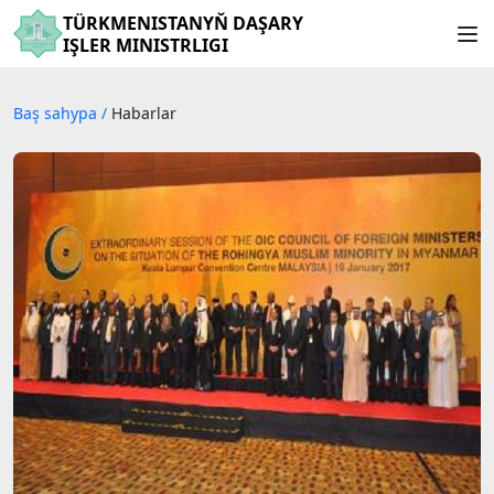
TÜRKMENISTANYŇ DAŞARY
IŞLER MINISTRLIGI
Baş sahypa
/
Habarlar