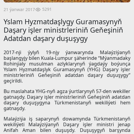
5291
21 ýanwar 2017
Yslam Hyzmatdaşlygy Guramasynyň
Daşary işler ministrleriniň Geňeşiniň
Adatdan daşary duşuşygy
2017-nji ýylyň 19-njy ýanwarynda Malaýziýanyň
başlangyjy bilen Kuala-Lumpur şäherinde “Mýanmadaky
Rohinýaly musulman azlyklarynyň ýagdaýy boýunça
Yslam Hyzmatdaşlyk Guramasynyň (YHG) Daşary işler
ministrleriniň Geňeşiniň adatdan daşary duşuşygy”
geçirildi.
Bu maslahata YHG-nyň agza ýurtlarynyň 57-dеn wekiller
gatnaşdy. Daşary işler ministrleriniň Geňeşiniň adatdan
daşary duşuşygyna Türkmenistanyň wekiliýeti hem
gatnaşdy.
Malaýziýa iş saparynyň dowamynda Türkmenistanyň
wekiliýeti Malaýziýanyň Daşary işler ministri jenap
Anifah Aman bilen duşuşdy. Duşuşygyň barşynda