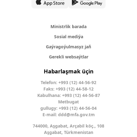
Ministrlik barada
Sosial mediýa
Gaýragoýulmasyz jaň
Gerekli websaýtlar
Habarlaşmak üçin
Telefon: +993 (12) 44-56-92
Faks: +993 (12) 44-58-12
Kabulhana: +993 (12) 44-56-87
Metbugat
gullugy: +993 (12) 44-56-04
E-mail:
ddd@mfa.gov.tm
744000, Aşgabat, Arçabil köç., 108
Aşgabat, Türkmenistan