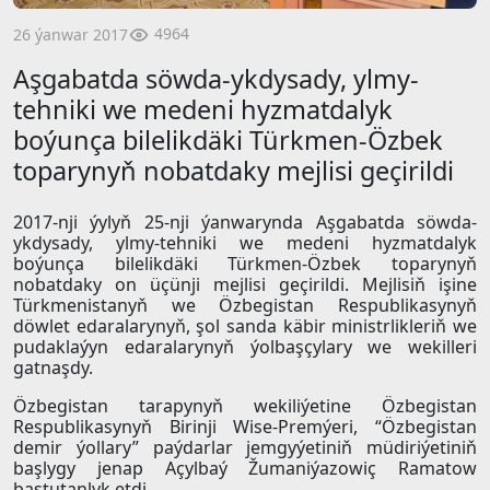
4964
26 ýanwar 2017
Aşgabatda söwda-ykdysady, ylmy-
tehniki we medeni hyzmatdalyk
boýunça bilelikdäki Türkmen-Özbek
toparynyň nobatdaky mejlisi geçirildi
2017-nji ýylyň 25-nji ýanwarynda Aşgabatda söwda-
ykdysady, ylmy-tehniki we medeni hyzmatdalyk
boýunça bilelikdäki Türkmen-Özbek toparynyň
nobatdaky on üçünji mejlisi geçirildi. Mejlisiň işine
Türkmenistanyň we Özbegistan Respublikasynyň
döwlet edaralarynyň, şol sanda käbir ministrlikleriň we
pudaklaýyn edaralarynyň ýolbaşçylary we wekilleri
gatnaşdy.
Özbegistan tarapynyň wekiliýetine Özbegistan
Respublikasynyň Birinji Wise-Premýeri, “Özbegistan
demir ýollary” paýdarlar jemgyýetiniň müdiriýetiniň
başlygy jenap Açylbaý Žumaniýazowiç Ramatow
baştutanlyk etdi.