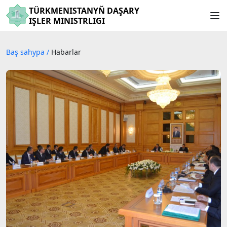
TÜRKMENISTANYŇ DAŞARY
IŞLER MINISTRLIGI
Baş sahypa
/
Habarlar