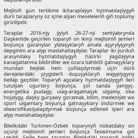
Mejlisiň gün tertibine ikitaraplaýyn hyzmatdaşlygyň
dürli taraplaryny öz içine alýan meseleleriň giň toplumy
girizilipdir.
Taraplar 2016-njy ýylyň 26-27-nji sentýabrynda
Daşkentde geçirilen toparyň on ikinji mejlisiniň jemleri
boýunça gazanylan ylalaşyklaryň amala aşyrylyşynyň
depginini ara alyp maslahatlaşdylar. Taraplar iki ýurduň
arasyndaky hyzmatdaşlygyň häzirki ýagdaýyna
kanagatlanma bildirdiler we özara bähbitli gatnaşyklary
mundan beýläk hem çuňlaşdyrmak üçin dürli
derejelerdäki yzygiderli duşuşyklaryň wajyplygyny
belläp geçdiler. Toparyň agzalary hyzmatdaşlygyň ileri
tutulýan ugurlary boýunça, şol sanda ýangyç-
energetika pudagy, ulag-aragatnaşyk ulgamy, oba
hojalygy, daşky gurşawy goramak, bilim, medeniýet we
sport ulgamlary boýunça gatnaşyklary ösdürmek we
diwersifikasiýalaşdyrmak boýunça edilmeli işleri ara
alyp maslahatlaşdylar.
Bilelikdäki Türkmen-Özbek toparynyň nobatdaky on
üçünji mejlisiniň jemleri boýunça Teswirnama gol
çekildi. Şeýle hem taraplar Bilelikdäki toparyň indiki