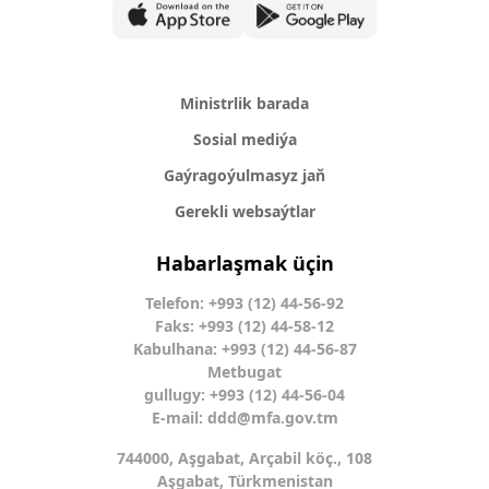
Ministrlik barada
Sosial mediýa
Gaýragoýulmasyz jaň
Gerekli websaýtlar
Habarlaşmak üçin
Telefon: +993 (12) 44-56-92
Faks: +993 (12) 44-58-12
Kabulhana: +993 (12) 44-56-87
Metbugat
gullugy: +993 (12) 44-56-04
E-mail:
ddd@mfa.gov.tm
744000, Aşgabat, Arçabil köç., 108
Aşgabat, Türkmenistan