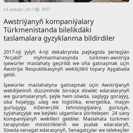
3857
04 dekabr 2017
Awstriýanyň kompaniýalary
Türkmenistanda bilelikdäki
taslamalara gyzyklanma bildirdiler
2017-nji ýylyň 4-nji dekabrynda paýtagtda ýerleşýän
“Arçabil” myhmanhanasynda türkmen-awstriýa
işewürler maslahaty geçirildi we oňa gatnaşmak üçin
Awstriýa Respublikasynyň wekilçilikli topary Aşgabada
geldi.
Işewürler maslahatyna gatnaşmak üçin Awstriýanyň
wekiliýetiniň düzüminde birnäçe döwlet edaralarynyň
we guramalarynyň, şeýle hem söwda, saglygy goraýyş,
oba hojalygy, ulag we logistika, energetika, maşyn
gurluşygy, inženerçilik tehnologiýalary, gurluşyk,
syýahatçylyk we beýleki ulgamlara ýöriteleşen 24 sany
kompaniýanyň wekilleri geldiler. Maslahata türkmen
tarapyndan ministrlikleriň we pudak edaralaryň,
Söwda-senagat edarasynyň, Senagatçylar we telekeçiler