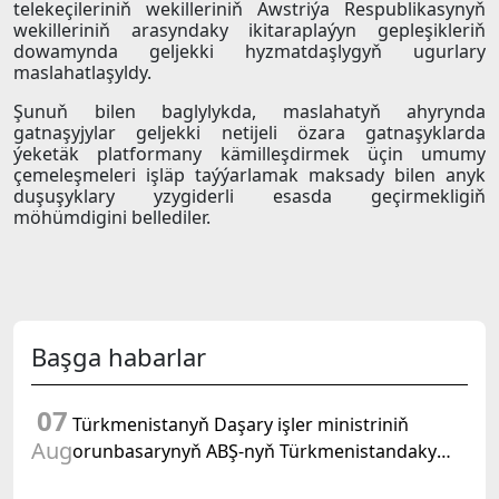
telekeçileriniň wekilleriniň Awstriýa Respublikasynyň
wekilleriniň arasyndaky ikitaraplaýyn gepleşikleriň
dowamynda geljekki hyzmatdaşlygyň ugurlary
maslahatlaşyldy.
Şunuň bilen baglylykda, maslahatyň ahyrynda
gatnaşyjylar geljekki netijeli özara gatnaşyklarda
ýeketäk platformany kämilleşdirmek üçin umumy
çemeleşmeleri işläp taýýarlamak maksady bilen anyk
duşuşyklary yzygiderli esasda geçirmekligiň
möhümdigini bellediler.
Başga habarlar
07
Türkmenistanyň Daşary işler ministriniň
Aug
orunbasarynyň ABŞ-nyň Türkmenistandaky
wagtlaýyn işler ynanylan wekili bilen duşuşygy