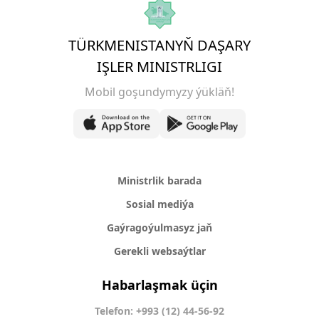
TÜRKMENISTANYŇ DAŞARY
IŞLER MINISTRLIGI
Mobil goşundymyzy ýükläň!
Ministrlik barada
Sosial mediýa
Gaýragoýulmasyz jaň
Gerekli websaýtlar
Habarlaşmak üçin
Telefon: +993 (12) 44-56-92