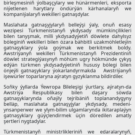
birleşmesiniň ýolbaşçylary we hünärmenleri, eksporta
niýetlenen harytlary öndürýän kärhanalaryň we
kompaniýalaryň wekilleri gatnaşdylar.
Maslahata gatnaşyjylaryň belleýşi ýaly, onuň esasy
wezipesi Türkmenistanyň ykdysady mümkinçilikleri
bilen tanyşmak, milli ykdysadyýetiň döwlete dahylsyz
böleginiň wekilleri bilen özara bähbitli uzakmöhletleýin
gatnaşyklary ýola goýmak we berkitmek boldy.
Awstriýanyň wekilleri Türkmenistanyň Prezidentiniň
döwlet strategiýasynyň möhüm ugry hökmünde çykyş
edýän türkmen ykdysadyýetiniň hususy bölegi bilen
önjeýli gatnaşyklary ýokarlandyrmakda Awstriýanyň
işewürler toparlaryna aýratyn gyzyklanma bildirdiler.
Soňky ýyllarda Ýewropa Bileleşigi ýurtlary, aýratyn-da
Awstriýa Respublikasy bilen daşary söwda
gatnaşyklarynda oňaýly tejribäniň toplanandygyny
belläp, maslahata gatnaşyjylar ykdysady, medeni-
ynsanperwer we ylym-bilim ulgamlarynda ikitaraplaýyn
gatnaşyklary güýçlendirmek üçin döredilen amatly
şertleri nygtadylar.
Türkmenistanyň ministrlikleriniň we edaralarynyň,