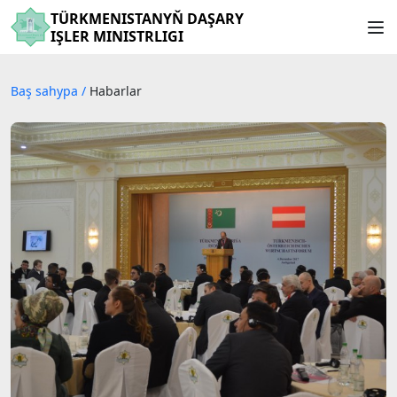
TÜRKMENISTANYŇ DAŞARY
IŞLER MINISTRLIGI
Baş sahypa
/
Habarlar