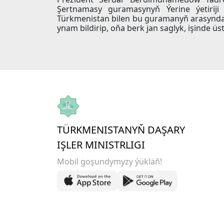
Şertnamasy guramasynyň Ýerine ýetiriji 
Türkmenistan bilen bu guramanyň arasynda
ynam bildirip, oňa berk jan saglyk, işinde üst
TÜRKMENISTANYŇ DAŞARY
IŞLER MINISTRLIGI
Mobil goşundymyzy ýükläň!