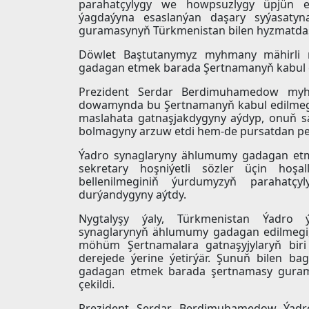
parahatçylygy we howpsuzlygy üpjün et
ýagdaýyna esaslanýan daşary syýasaty
guramasynyň Türkmenistan bilen hyzmatdaş
Döwlet Baştutanymyz myhmany mähirli 
gadagan etmek barada Şertnamanyň kabul e
Prezident Serdar Berdimuhamedow myh
dowamynda bu Şertnamanyň kabul edilmegini
maslahata gatnaşjakdygyny aýdyp, onuň sap
bolmagyny arzuw etdi hem-de pursatdan peýd
Ýadro synaglaryny ählumumy gadagan etme
sekretary hoşniýetli sözler üçin hoşa
bellenilmeginiň ýurdumyzyň parahatçy
durýandygyny aýtdy.
Nygtalyşy ýaly, Türkmenistan Ýadro ý
synaglarynyň ählumumy gadagan edilmegi,
möhüm Şertnamalara gatnaşyjylaryň bir
derejede ýerine ýetirýär. Şunuň bilen b
gadagan etmek barada şertnamasy guramas
çekildi.
Prezident Serdar Berdimuhamedow Ýad