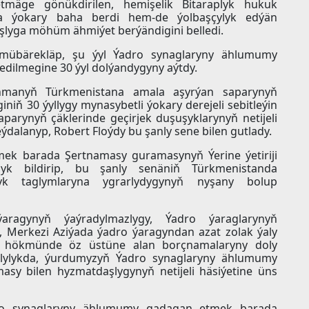
mäge gönükdirilen, hemişelik Bitaraplyk hukuk
na ýokary baha berdi hem-de ýolbaşçylyk edýän
lyga möhüm ähmiýet berýändigini belledi.
mübärekläp, şu ýyl Ýadro synaglaryny ählumumy
dilmegine 30 ýyl dolýandygyny aýtdy.
manyň Türkmenistana amala aşyrýan saparynyň
ň 30 ýyllygy mynasybetli ýokary derejeli sebitleýin
arynyň çäklerinde geçirjek duşuşyklarynyň netijeli
alanyp, Robert Floýdy bu şanly sene bilen gutlady.
k barada Şertnamasy guramasynyň Ýerine ýetiriji
llyk bildirip, bu şanly senäniň Türkmenistanda
lyk taglymlaryna ygrarlydygynyň nyşany bolup
aragynyň ýaýradylmazlygy, Ýadro ýaraglarynyň
 Merkezi Aziýada ýadro ýaragyndan azat zolak ýaly
i hökmünde öz üstüne alan borçnamalaryny doly
aglylykda, ýurdumyzyň Ýadro synaglaryny ählumumy
y bilen hyzmatdaşlygynyň netijeli häsiýetine üns
ro synaglaryny ählumumy gadagan etmek barada