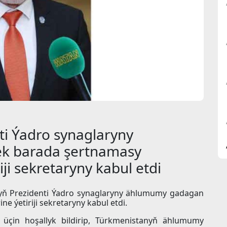
i Ýadro synaglaryny
k barada şertnamasy
ji sekretaryny kabul etdi
anyň Prezidenti Ýadro synaglaryny ählumumy gadagan
 ýetiriji sekretaryny kabul etdi.
üçin hoşallyk bildirip, Türkmenistanyň ählumumy