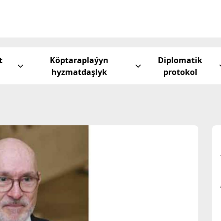
t
Köptaraplaýyn
Diplomatik
hyzmatdaşlyk
protokol