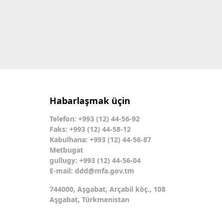
Habarlaşmak üçin
Telefon: +993 (12) 44-56-92
Faks: +993 (12) 44-58-12
Kabulhana: +993 (12) 44-56-87
Metbugat
gullugy: +993 (12) 44-56-04
E-mail:
ddd@mfa.gov.tm
744000, Aşgabat, Arçabil köç., 108
Aşgabat, Türkmenistan