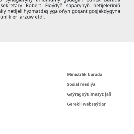
sekretary Robert Floýdyň saparynyň netijeleriniň
ky netijeli hyzmatdaşlyga oňyn goşant goşjakdygyna
ünlikleri arzuw etdi.
Ministrlik barada
Sosial mediýa
Gaýragoýulmasyz jaň
Gerekli websaýtlar