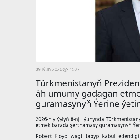
1527
09 iýun 2026
Türkmenistanyň Prezident
ählumumy gadagan etme
guramasynyň Ýerine ýetiri
2026-njy ýylyň 8-nji iýunynda Türkmenist
etmek barada şertnamasy guramasynyň Ýerine
Robert Floýd wagt tapyp kabul edendigi 