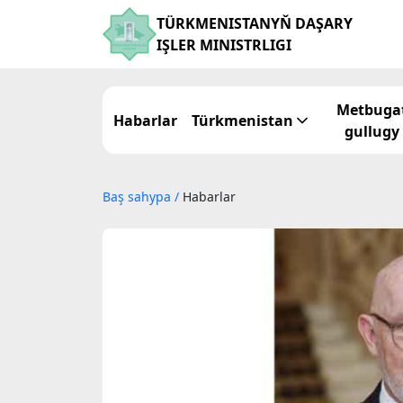
TÜRKMENISTANYŇ DAŞARY
IŞLER MINISTRLIGI
Metbuga
Habarlar
Türkmenistan
gullugy
Baş sahypa
/
Habarlar