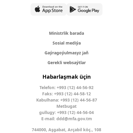
Ministrlik barada
Sosial mediýa
Gaýragoýulmasyz jaň
Gerekli websaýtlar
Habarlaşmak üçin
Telefon: +993 (12) 44-56-92
Faks: +993 (12) 44-58-12
Kabulhana: +993 (12) 44-56-87
Metbugat
gullugy: +993 (12) 44-56-04
E-mail:
ddd@mfa.gov.tm
744000, Aşgabat, Arçabil köç., 108