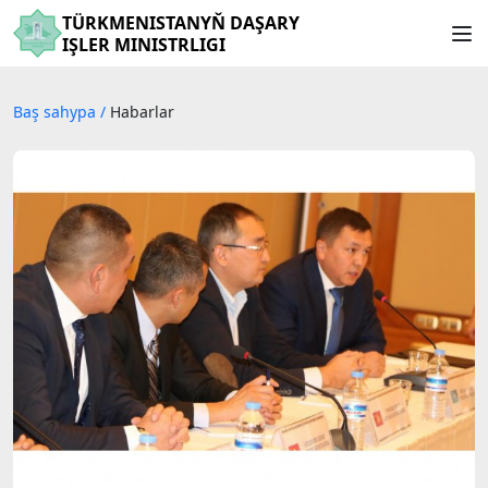
TÜRKMENISTANYŇ DAŞARY
IŞLER MINISTRLIGI
Baş sahypa
/
Habarlar