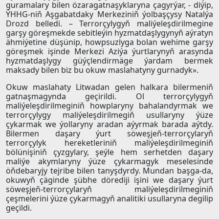
guramalary bilen özaragatnaşyklaryna çagyrýar, - diýip,
ÝHHG-niň Aşgabatdaky Merkeziniň ýolbaşçysy Natalýa
Drozd belledi. – Terrorçylygyň maliýeleşdirilmegine
garşy göreşmekde sebitleýin hyzmatdaşlygynyň aýratyn
ähmiýetine düşünip, howpsuzlyga bolan wehime garşy
göreşmek işinde Merkezi Aziýa ýurtlarynyň arasynda
hyzmatdaşlygy güýçlendirmäge ýardam bermek
maksady bilen biz bu okuw maslahatyny gurnadyk».
Okuw maslahaty Litwadan gelen halkara bilermeniň
gatnaşmagynda geçirildi. Ol terrorçylygyň
maliýeleşdirilmeginiň howplaryny bahalandyrmak we
terrorçylygy maliýeleşdirilmegiň usullaryny ýüze
çykarmak we ýollaryny aradan aýyrmak barada aýtdy.
Bilermen daşary ýurt söweşjeň-terrorçylaryň
terrorçylyk hereketleriniň maliýeleşdirilmeginiň
bölünişiniň çyzgylary, şeýle hem serhetden daşary
maliýe akymlaryny ýüze çykarmagyk meselesinde
öňdebaryjy tejribe bilen tanyşdyrdy. Mundan başga-da,
okuwyň çäginde şübhe dörediji işini we daşary ýurt
söweşjeň-terrorçylaryň maliýeleşdirilmeginiň
çeşmelerini ýüze çykarmagyň analitiki usullaryna degilip
geçildi.