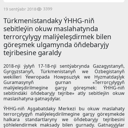
3399
19 sentýabr 2018
Türkmenistandaky ÝHHG-niň
sebitleýin okuw maslahatynda
terrorçylygy maliýeleşdirmek bilen
göreşmek ulgamynda öňdebaryjy
tejribesine garaldy
2018-nji ýylyň 17-18-nji sentýabrynda Gazagystanyň,
Gyrgyzstanyň, Türkmenistanyň we Özbegistanyň
wekilleri Ýewropada Howpsuzlyk we Hyzmatdaşlyk
Guramasynyň gurnan «Terrorçylygyň
maliýeleşdirilmegine garşy göreşmek: ÝHHG-niň
sebitindäki öňdebaryjy tejribe» atly sebitleýin okuw
maslashatyna gatnaşdylar.
ÝHHG-niň Aşgabatdaky Merkezi bu okuw maslahaty
terrorçylygyň maliýeleşdirilmegine garşy göreşmekde
halkara standartlaryny we öňdebaryjy tejribesini
şöhlelendirmek maksady bilen gurnady. Gatnaşyjylar