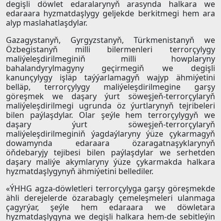
degişli döwlet edaralarynyň arasynda halkara we
edaraara hyzmatdaşlygy geljekde berkitmegi hem ara
alyp maslahatlaşdylar.
Gazagystanyň, Gyrgyzstanyň, Türkmenistanyň we
Özbegistanyň milli bilermenleri terrorçylygy
maliýeleşdirilmeginiň milli howplaryny
bahalandyrylmagyny geçirmegiň we degişli
kanunçylygy işläp taýýarlamagyň wajyp ähmiýetini
belläp, terrorçylygy maliýeleşdirilmegine garşy
göreşmek we daşary ýurt söweşjeň-terrorçylaryň
maliýeleşdirilmegi ugrunda öz ýurtlarynyň tejribeleri
bilen paýlaşdylar. Olar şeýle hem terrorçylygyň we
daşary ýurt söweşjeň-terrorçylaryň
maliýeleşdirilmeginiň ýagdaýlaryny ýüze çykarmagyň
dowamynda edaraara özaragatnaşyklarynyň
öňdebaryjy tejibesi bilen paýlaşdylar we serhetden
daşary maliýe akymlaryny ýüze çykarmakda halkara
hyzmatdaşlygynyň ähmiýetini bellediler.
«ÝHHG agza-döwletleri terrorçylyga garşy göreşmekde
ähli derejelerde özarabagly çemeleşmeleri ulanmaga
çagyrýar, şeýle hem edaraara we döwletara
hyzmatdaşlygyna we degişli halkara hem-de sebitleýin