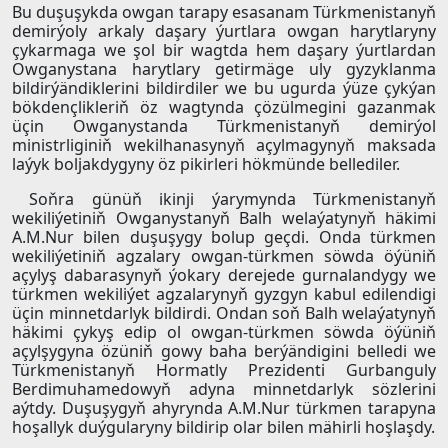
Bu duşuşykda owgan tarapy esasanam Türkmenistanyň
demirýoly arkaly daşary ýurtlara owgan harytlaryny
çykarmaga we şol bir wagtda hem daşary ýurtlardan
Owganystana harytlary getirmäge uly gyzyklanma
bildirýändiklerini bildirdiler we bu ugurda ýüze çykýan
bökdençlikleriň öz wagtynda çözülmegini gazanmak
üçin Owganystanda Türkmenistanyň demirýol
ministrliginiň wekilhanasynyň açylmagynyň maksada
laýyk boljakdygyny öz pikirleri hökmünde bellediler.
Soňra günüň ikinji ýarymynda Türkmenistanyň
wekiliýetiniň Owganystanyň Balh welaýatynyň häkimi
A.M.Nur bilen duşuşygy bolup geçdi. Onda türkmen
wekiliýetiniň agzalary owgan-türkmen söwda öýüniň
açylyş dabarasynyň ýokary derejede gurnalandygy we
türkmen wekiliýet agzalarynyň gyzgyn kabul edilendigi
üçin minnetdarlyk bildirdi. Ondan soň Balh welaýatynyň
häkimi çykyş edip ol owgan-türkmen söwda öýüniň
açylşygyna özüniň gowy baha berýändigini belledi we
Türkmenistanyň Hormatly Prezidenti Gurbanguly
Berdimuhamedowyň adyna minnetdarlyk sözlerini
aýtdy. Duşuşygyň ahyrynda A.M.Nur türkmen tarapyna
hoşallyk duýgularyny bildirip olar bilen mähirli hoşlaşdy.