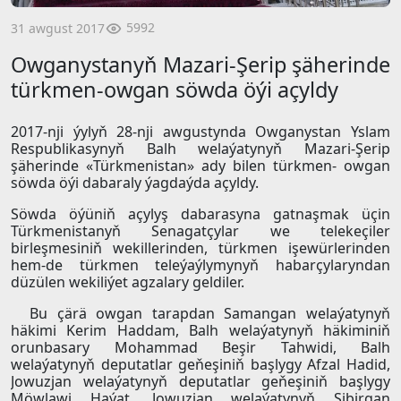
5992
31 awgust 2017
Owganystanyň Mazari-Şerip şäherinde
türkmen-owgan söwda öýi açyldy
2017-nji ýylyň 28-nji awgustynda Owganystan Yslam
Respublikasynyň Balh welaýatynyň Mazari-Şerip
şäherinde «Türkmenistan» ady bilen türkmen- owgan
söwda öýi dabaraly ýagdaýda açyldy.
Söwda öýüniň açylyş dabarasyna gatnaşmak üçin
Türkmenistanyň Senagatçylar we telekeçiler
birleşmesiniň wekillerinden, türkmen işewürlerinden
hem-de türkmen teleýaýlymynyň habarçylaryndan
düzülen wekiliýet agzalary geldiler.
Bu çärä owgan tarapdan Samangan welaýatynyň
häkimi Kerim Haddam, Balh welaýatynyň häkiminiň
orunbasary Mohammad Beşir Tahwidi, Balh
welaýatynyň deputatlar geňeşiniň başlygy Afzal Hadid,
Jowuzjan welaýatynyň deputatlar geňeşiniň başlygy
Möwlawi Haýat, Jowuzjan welaýatynyň Şibirgan