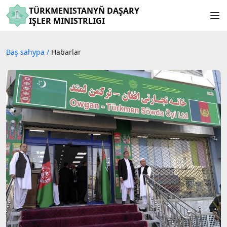
TÜRKMENISTANYŇ DAŞARY
IŞLER MINISTRLIGI
Baş sahypa
/
Habarlar