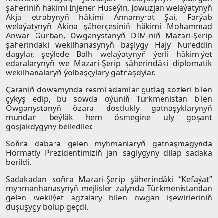
şäheriniň häkimi Injener Hüseýin, Jowuzjan welaýatynyň
Akja etrabynyň häkimi Annamyrat Şai, Farýab
welaýatynyň Akina şäherçesiniň häkimi Mohammad
Anwar Gurban, Owganystanyň DIM-niň Mazari-Şerip
şäherindäki wekilhanasynyň başlygy Hajy Nureddin
dagylar, şeýlede Balh welaýatynyň ýerli häkimiýet
edaralarynyň we Mazari-Şerip şäherindäki diplomatik
wekilhanalaryň ýolbaşçylary gatnaşdylar.
Çäräniň dowamynda resmi adamlar gutlag sözleri bilen
çykyş edip, bu söwda öýüniň Türkmenistan bilen
Owganystanyň özara dostlukly gatnaşyklarynyň
mundan beýläk hem ösmegine uly goşant
goşjakdygyny bellediler.
Soňra dabara gelen myhmanlaryň gatnaşmagynda
Hormatly Prezidentimiziň jan saglygyny diläp sadaka
berildi.
Sadakadan soňra Mazari-Şerip şäherindäki “Kefaýat”
myhmanhanasynyň mejlisler zalynda Türkmenistandan
gelen wekilýet agzalary bilen owgan işewirleriniň
duşuşygy bolup geçdi.