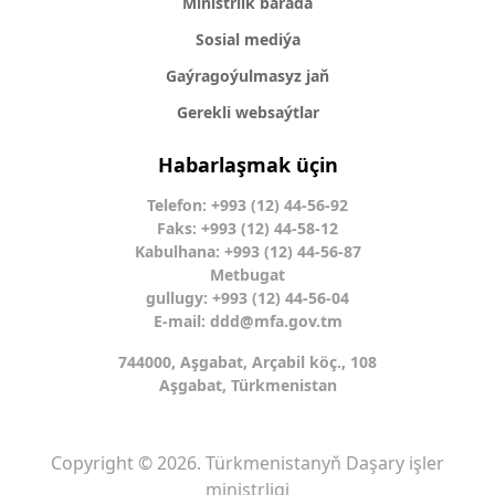
Ministrlik barada
Sosial mediýa
Gaýragoýulmasyz jaň
Gerekli websaýtlar
Habarlaşmak üçin
Telefon: +993 (12) 44-56-92
Faks: +993 (12) 44-58-12
Kabulhana: +993 (12) 44-56-87
Metbugat
gullugy: +993 (12) 44-56-04
E-mail:
ddd@mfa.gov.tm
744000, Aşgabat, Arçabil köç., 108
Aşgabat, Türkmenistan
Copyright © 2026. Türkmenistanyň Daşary işler
ministrligi