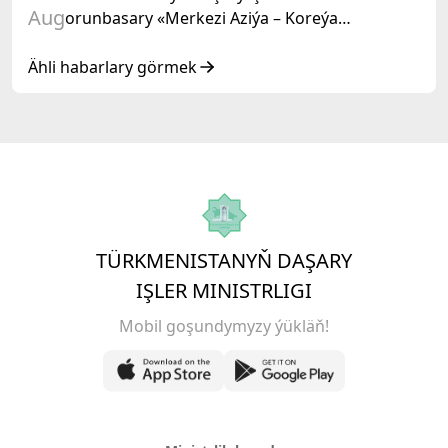
Aug
orunbasary «Merkezi Aziýa – Koreýa
Respublikasy» hyzmatdaşlyk forumynyň
ýokary derejeli wezipeli adamlarynyň mejlisine
Ähli habarlary görmek
gatnaşdy
TÜRKMENISTANYŇ DAŞARY
IŞLER MINISTRLIGI
Mobil goşundymyzy ýükläň!