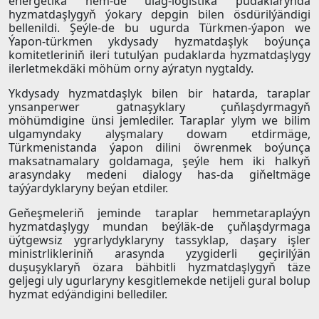
energetika hem-de ulag-logistika pudaklarynda
hyzmatdaşlygyň ýokary depgin bilen ösdürilýändigi
bellenildi. Şeýle-de bu ugurda Türkmen-ýapon we
Ýapon-türkmen ykdysady hyzmatdaşlyk boýunça
komitetleriniň ileri tutulýan pudaklarda hyzmatdaşlygy
ilerletmekdäki möhüm orny aýratyn nygtaldy.
Ykdysady hyzmatdaşlyk bilen bir hatarda, taraplar
ynsanperwer gatnaşyklary çuňlaşdyrmagyň
möhümdigine ünsi jemlediler. Taraplar ylym we bilim
ulgamyndaky alyşmalary dowam etdirmäge,
Türkmenistanda ýapon dilini öwrenmek boýunça
maksatnamalary goldamaga, şeýle hem iki halkyň
arasyndaky medeni dialogy has-da giňeltmäge
taýýardyklaryny beýan etdiler.
Geňeşmeleriň jeminde taraplar hemmetaraplaýyn
hyzmatdaşlygy mundan beýläk-de çuňlaşdyrmaga
üýtgewsiz ygrarlydyklaryny tassyklap, daşary işler
ministrlikleriniň arasynda yzygiderli geçirilýän
duşuşyklaryň özara bähbitli hyzmatdaşlygyň täze
geljegi uly ugurlaryny kesgitlemekde netijeli gural bolup
hyzmat edýändigini bellediler.