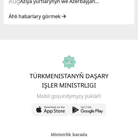
Aug
Aziýa ýurtlarynyň we Azerbaýjan
Respublikasynyň döwlet Baştutanlarynyň
resmi däl konsultatiw duşuşygyna gatnaşdy
Ähli habarlary görmek
TÜRKMENISTANYŇ DAŞARY
IŞLER MINISTRLIGI
Mobil goşundymyzy ýükläň!
Ministrlik barada