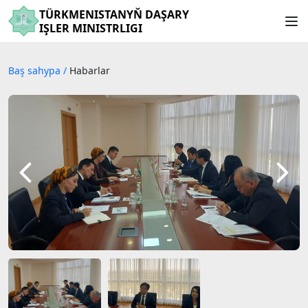
TÜRKMENISTANYŇ DAŞARY
IŞLER MINISTRLIGI
Baş sahypa
/
Habarlar