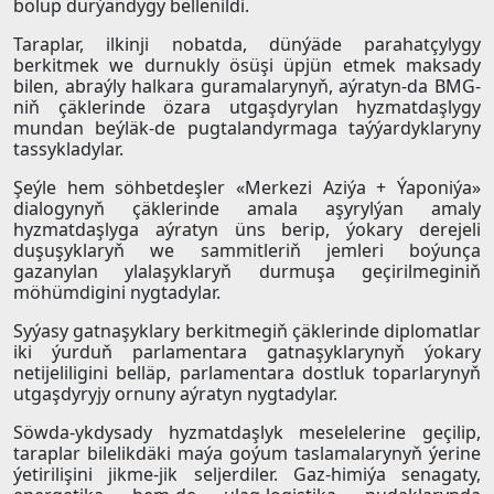
bolup durýandygy bellenildi.
Taraplar, ilkinji nobatda, dünýäde parahatçylygy
berkitmek we durnukly ösüşi üpjün etmek maksady
bilen, abraýly halkara guramalarynyň, aýratyn-da BMG-
niň çäklerinde özara utgaşdyrylan hyzmatdaşlygy
mundan beýläk-de pugtalandyrmaga taýýardyklaryny
tassykladylar.
Şeýle hem söhbetdeşler «Merkezi Aziýa + Ýaponiýa»
dialogynyň çäklerinde amala aşyrylýan amaly
hyzmatdaşlyga aýratyn üns berip, ýokary derejeli
duşuşyklaryň we sammitleriň jemleri boýunça
gazanylan ylalaşyklaryň durmuşa geçirilmeginiň
möhümdigini nygtadylar.
Syýasy gatnaşyklary berkitmegiň çäklerinde diplomatlar
iki ýurduň parlamentara gatnaşyklarynyň ýokary
netijeliligini belläp, parlamentara dostluk toparlarynyň
utgaşdyryjy ornuny aýratyn nygtadylar.
Söwda-ykdysady hyzmatdaşlyk meselelerine geçilip,
taraplar bilelikdäki maýa goýum taslamalarynyň ýerine
ýetirilişini jikme-jik seljerdiler. Gaz-himiýa senagaty,