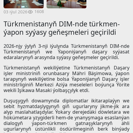
1608
03 iýul 2026
Türkmenistanyň DIM-nde türkmen-
ýapon syýasy geňeşmeleri geçirildi
2026-njy ýylyň 3-nji iýulynda Türkmenistanyň DIM-nde
Türkmenistanyň we Ýaponiýanyň daşary syýasat
edaralarynyň arasynda syýasy geňeşmeler geçirildi.
Türkmenistanyň wekiliýetine Türkmenistanyň Daşary
işler ministriniň orunbasary Mähri Bäşimowa, ýapon
tarapynyň wekiliýetine bolsa Ýaponiýanyň Daşary işler
ministrliginiň Merkezi Aziýa meseleleri boýunça Ýörite
wekili Işikawa Masaki ýolbaşçylyk etdi.
Duşuşygyň dowamynda diplomatlar ikitaraplaýyn we
sebit hyzmatdaşlygynyň giň ugurlaryny jikme-jik ara
alyp maslahatlaşdylar. Ýokary derejedäki döwletara we
hökümetara yzygiderli hem-de ynanyşmaga esaslanýan
dialogyň ýapon-türkmen gatnaşyklarynyň ähli
ugurlarynyň üstünlikli ösdürilmeginiň berk binýady