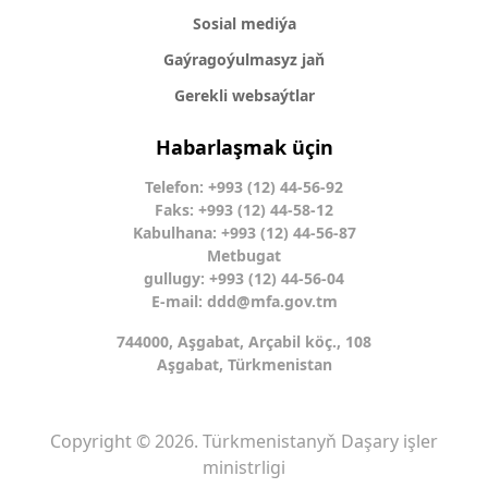
Sosial mediýa
Gaýragoýulmasyz jaň
Gerekli websaýtlar
Habarlaşmak üçin
Telefon: +993 (12) 44-56-92
Faks: +993 (12) 44-58-12
Kabulhana: +993 (12) 44-56-87
Metbugat
gullugy: +993 (12) 44-56-04
E-mail:
ddd@mfa.gov.tm
744000, Aşgabat, Arçabil köç., 108
Aşgabat, Türkmenistan
Copyright © 2026. Türkmenistanyň Daşary işler
ministrligi