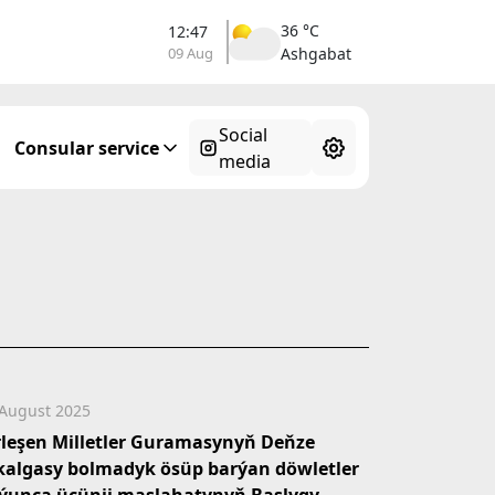
36 °C
12:47
09 Aug
Ashgabat
Social
Consular service
media
 August 2025
rleşen Milletler Guramasynyň Deňze
kalgasy bolmadyk ösüp barýan döwletler