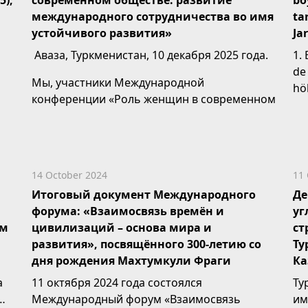
5),
современном обществе: развитие
bo
международного сотрудничества во имя
ta
устойчивого развития»
Ja
Аваза, Туркменистан, 10 декабря 2025 года.
1.
de
Мы, участники Международной
hö
конференции «Роль женщин в современном
обществе:...
14 October 2024
11 
Итоговый документ Международного
Де
форума: «Взаимосвязь времён и
уг
ом
цивилизаций – основа мира и
ст
развития», посвящённого 300-летию со
Ту
дня рождения Махтумкули Фраги
Ка
а
11 октября 2024 года состоялся
Ту
Международный форум «Взаимо­связь
им