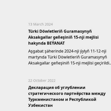
совершил государственный визит в...
13 March 2024
Türki Döwletleriň Guramasynyň
Aksakgallar geňeşiniň 15-nji mejlisi
hakynda BEÝANAT
Aşgabat şäherinde 2024-nji ýylyň 11-12-nji
martynda Türki Döwletleriň Guramasynyň
Aksakgallar geňeşiniň 15-nji mejlisi geçirildi.
Oňa...
22 October 2022
Декларация об углублении
стратегического партнёрства между
Туркменистаном и Республикой
Узбекистан