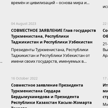
времён и цивилизаций – основа мира и...
ис
уг
04 August 2023
22
СОВМЕСТНОЕ ЗАЯВЛЕНИЕ Глав государств
Со
Туркменистана, Республики
Об
Таджикистан и Республики Узбекистан
21
Президенты Туркменистана, Республики
Вы
Таджикистан и Республики Узбекистан от
Ар
имени своих государств, именуемых в
дальнейшем «Стороны»,...
16 October 2022
17
Совместное заявление Президента
Ит
Туркменистана Сердара
ми
Бердымухамедова и Президента
ст
Республики Казахстан Касым-Жомарта
Ми