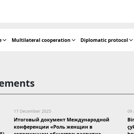
e
Multilateral cooperation
Diplomatic protocol
tements
17 December 2025
09
Итоговый документ Международной
Bi
конференции «Роль женщин в
çy