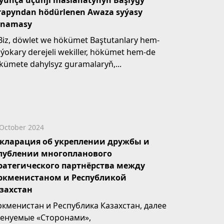
ýunça üçünji maslahatynyň Başlygy
rapyndan hödürlenen Awaza syýasy
rnamasy
 Biz, döwlet we hökümet Baştutanlary hem-
 ýokary derejeli wekiller, hökümet hem-de
kümete dahylsyz guramalaryň,...
October 2024
кларация об укреплении дружбы и
лублении многопланового
ратегического партнёрства между
ркменистаном и Республикой
захстан
ркменистан и Республика Казахстан, далее
енуемые «Сторонами»,