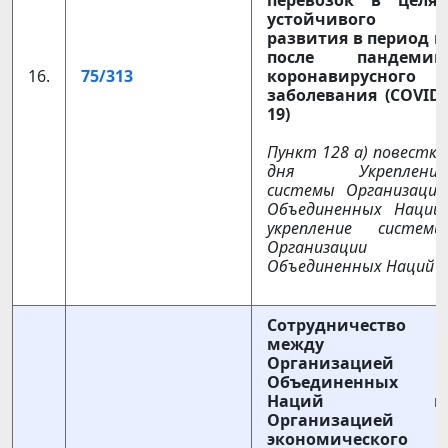
перевозок в целях
устойчивого
развития в период и
после пандемии
16.
75/313
коронавирусного
заболевания (COVID-
19)
Пункт 128 а) повестки
дня Укрепление
системы Организации
Объединенных Наций:
укрепление системы
Организации
Объединенных Наций
Сотрудничество
между
Организацией
Объединенных
Наций и
Организацией
экономического