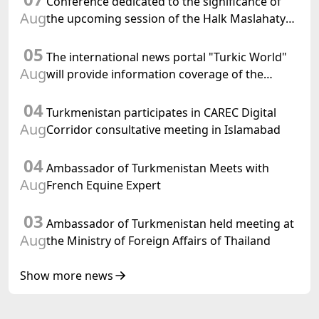
Conference dedicated to the significance of
Aug
the upcoming session of the Halk Maslahaty
of Turkmenistan and the UN resolution "Year
05
of International Law, 2028" was held in Baku
The international news portal "Turkic World"
Aug
will provide information coverage of the
preparations for and the holding of the
04
meeting of the Halk Maslahaty of
Turkmenistan participates in CAREC Digital
Turkmenistan
Aug
Corridor consultative meeting in Islamabad
04
Ambassador of Turkmenistan Meets with
Aug
French Equine Expert
03
Ambassador of Turkmenistan held meeting at
Aug
the Ministry of Foreign Affairs of Thailand
Show more news