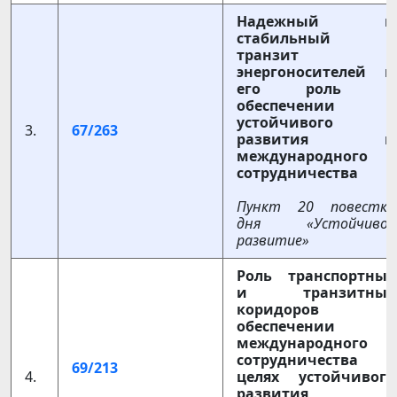
Надежный и
стабильный
транзит
энергоносителей и
его роль в
обеспечении
устойчивого
3.
67/263
развития и
международного
сотрудничества
Пункт 20 повестки
дня «Устойчивое
развитие»
Роль транспортных
и транзитных
коридоров в
обеспечении
международного
сотрудничества в
69/213
4.
целях устойчивого
развития