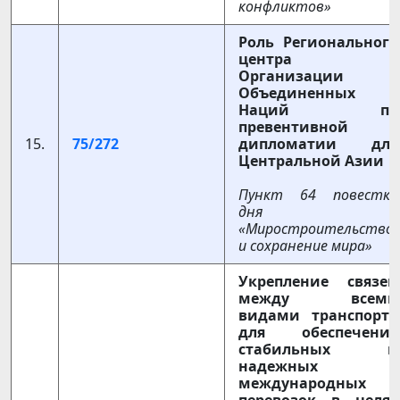
конфликтов»
Роль Регионального
центра
Организации
Объединенных
Наций по
превентивной
15.
75/272
дипломатии для
Центральной Азии
Пункт 64 повестки
дня
«Миростроительство
и сохранение мира»
Укрепление связей
между всеми
видами транспорта
для обеспечения
стабильных и
надежных
международных