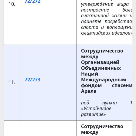
72/272
10.
утверждение мира и
построение более
счастливой жизни на
планете посредством
спорта и воплощения
олимпийских идеалов»
Сотрудничество
между
Организацией
Объединенных
Наций и
72/273
Международным
11.
фондом спасения
Арала
под пункт 19
«Устойчивое
развитие»
Сотрудничество
между