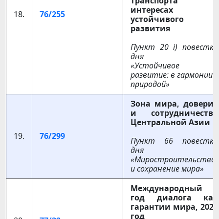
транспорта в
интересах
18.
76/255
устойчивого
развития
Пункт 20 i) повестки
дня
«Устойчивое
развитие: в гармонии с
природой»
Зона мира, доверия
и сотрудничества
Центральной Азии
19.
76/299
Пункт
66
повестки
дня
«Миростроительство
и сохранение мира»
Международный
год диалога как
гарантии мира, 2023
год