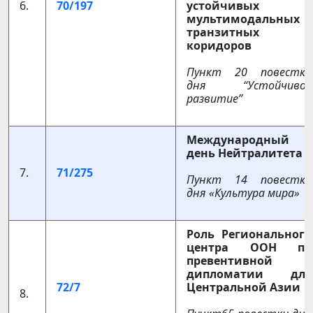
6.
70/197
устойчивых
мультимодальных
транзитных
коридоров
Пункт 20 повестки
дня “Устойчивое
развитие”
Международный
день Нейтралитета
7.
71/275
Пункт 14 повестки
дня «Культура мира»
Роль Регионального
центра ООН по
превентивной
дипломатии для
72/7
Центральной Азии
8.