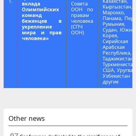
1.
Казахстан,
вклада
Совета
Кыргызстан,
Олимпийских
ООН по
Марокко,
команд
правам
Панама, Перу
беженцев в
человека
Румыния,
укрепление
(СПЧ
Судан, Южна
мира и прав
ООН)
Корея,
человека»
Сирийская
Арабская
Республика,
Таджикистан,
Туркменистан
США, Уругвай
Узбекистан 
другие
Other news
07