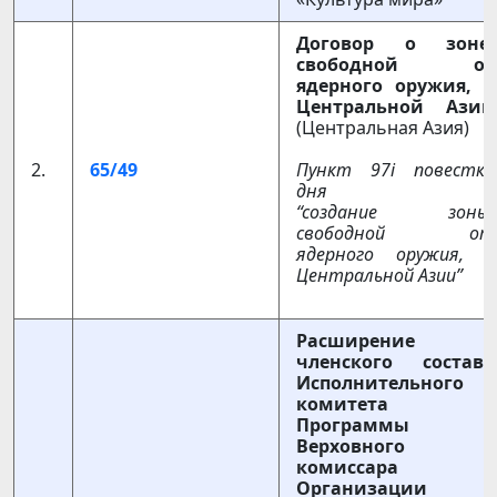
Договор о зоне,
свободной от
ядерного оружия, в
Центральной Азии
(Центральная Азия)
2.
65/49
Пункт 97
i
повестки
дня
“создание зоны,
свободной от
ядерного оружия, в
Центральной Азии”
Расширение
членского состава
Исполнительного
комитета
Программы
Верховного
комиссара
Организации