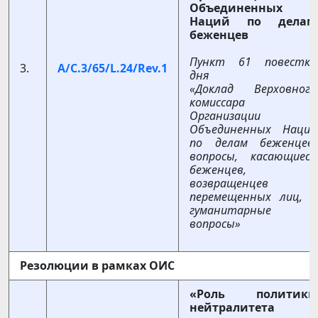
Объединенных
Наций по делам
беженцев
Пункт 61 повестки
3.
A/C.3/65/L.24/Rev.1
дня
«Доклад Верховного
комиссара
Организации
Объединенных Наций
по делам беженцев,
вопросы, касающиеся
беженцев,
возвращенцев и
перемещенных лиц, и
гуманитарные
вопросы»
Резолюции в рамках ОИС
«Роль политики
нейтралитета в