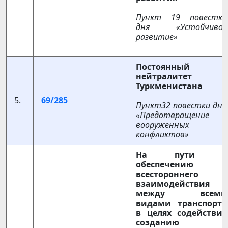
Пункт 19 повестки
дня «Устойчивое
развитие»
Постоянный
нейтралитет
Туркменистана
5.
69/285
Пункт32 повестки дня
«Предотвращение
вооруженных
конфликтов»
На пути к
обеспечению
всестороннего
взаимодействия
между всеми
видами транспорта
в целях содействия
созданию