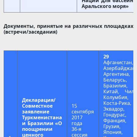
Наций для бассейна
Аральского моря»
Документы, принятые на различных площадках
(встречи/заседания)
29
Афганистан,
Азербайджан,
Аргентина,
Беларусь,
Бразилия,
Китай, Чили
Колумбия,
Декларация/
Коста-Рика,
Совместное
15
Эквадор,
заявление
сентября
Гондурас,
Туркменистана
2017
Франция,
и Бразилии «О
года
Грузия,
поощрении
36-я
Япония,
ценного
сессия