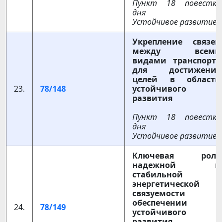
Пункт 18 повестки
дня
Устойчивое развитие
Укрепление связей
между всеми
видами транспорта
для достижения
целей в области
23.
78/148
устойчивого
развития
Пункт 18 повестки
дня
Устойчивое развитие
Ключевая роль
надежной и
стабильной
энергетической
связуемости в
обеспечении
24.
78/149
устойчивого
развития