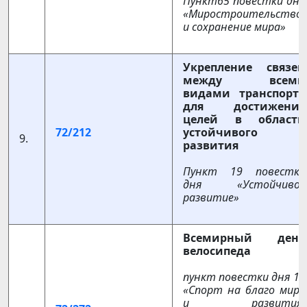
Пункт65 повестки дня
«Миростроительство
и сохранение мира»
Укрепление связей
между всеми
видами транспорта
для достижения
целей в области
72/212
устойчивого
9.
развития
Пункт 19 повестки
дня «Устойчивое
развитие»
Всемирный день
велосипеда
пункт повестки дня 11
«Спорт на благо мира
и развития: