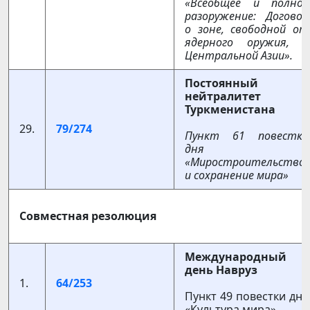
«Всеобщее и полное
разоружение: Договор
о зоне, свободной от
ядерного оружия, в
Центральной Азии».
Постоянный
нейтралитет
Туркменистана
29.
79/274
Пункт 61 повестки
дня
«Миростроительство
и сохранение мира»
Совместная резолюция
Международный
день Навруз
1.
64/253
Пункт 49 повестки дня
«Культура мира»