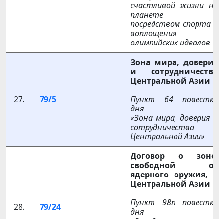
счастливой жизни на
планете
посредством спорта и
воплощения
олимпийских идеалов
Зона мира, доверия
и сотрудничества
Центральной Азии
27.
79/5
Пункт 64 повестки
дня
«Зона мира, доверия и
сотрудничества
Центральной Азии»
Договор о зоне,
свободной от
ядерного оружия, в
Центральной Азии
Пункт 98n повестки
28.
79/24
дня