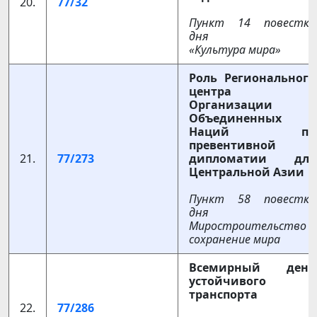
20.
77/32
Пункт 14 повестки
дня
«Культура мира»
Роль Регионального
центра
Организации
Объединенных
Наций по
превентивной
21.
77/273
дипломатии для
Центральной Азии
Пункт 58 повестки
дня
Миростроительство и
сохранение мира
Всемирный день
устойчивого
транспорта
22.
77/286