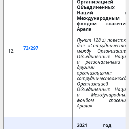
Организацией
Объединенных
Наций и
Международным
фондом спасения
Арала
Пункт 128 z) повестки
дня «Сотрудничество
73/297
12.
между Организацией
Объединенных Наций
и региональными и
другими
организациями:
сотрудничествомежду
Организацией
Объединенных Наций
и Международным
фондом спасения
Арала»
2021 год -