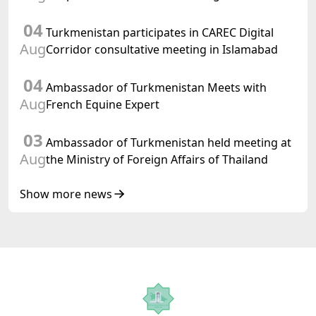
preparations for and the holding of the
04
meeting of the Halk Maslahaty of
Turkmenistan participates in CAREC Digital
Turkmenistan
Aug
Corridor consultative meeting in Islamabad
04
Ambassador of Turkmenistan Meets with
Aug
French Equine Expert
03
Ambassador of Turkmenistan held meeting at
Aug
the Ministry of Foreign Affairs of Thailand
Show more news