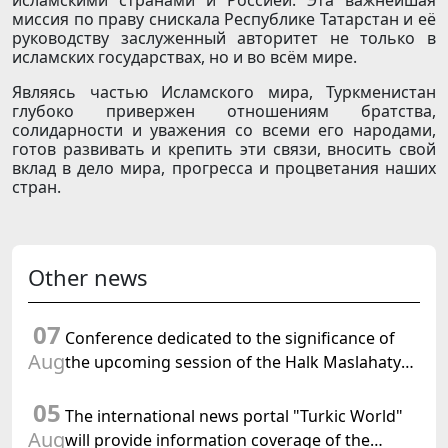
исламскими странами и Россией. Эта важнейшая
миссия по праву снискала Республике Татарстан и её
руководству заслуженный авторитет не только в
исламских государствах, но и во всём мире.
Являясь частью Исламского мира, Туркменистан
глубоко привержен отношениям братства,
солидарности и уважения со всеми его народами,
готов развивать и крепить эти связи, вносить свой
вклад в дело мира, прогресса и процветания наших
стран.
Other news
07
Conference dedicated to the significance of
Aug
the upcoming session of the Halk Maslahaty
of Turkmenistan and the UN resolution "Year
05
of International Law, 2028" was held in Baku
The international news portal "Turkic World"
Aug
will provide information coverage of the