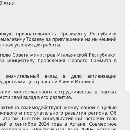
й Азии!
бокую признательность Президенту Республики
Кемелевичу Токаеву за приглашение на нынешний
анные условия для работы.
телю Совета министров Итальянской Республики,
а инициативу проведения Первого Саммита в
т значительный вклад в дело активизации
ударствами Центральной Азии и Италией.
ении многопланового сотрудничества в рамках
сти свой вклад в его развитие.
 активно взаимодействуют между собой с целью
йчивого и поступательного развития региона. Об
 итогам Шестой консультативной встречи глав
ей в сентябре 2024 года в Астане, Совместное
кооперации «Цент­ральная Азия–2040», которые