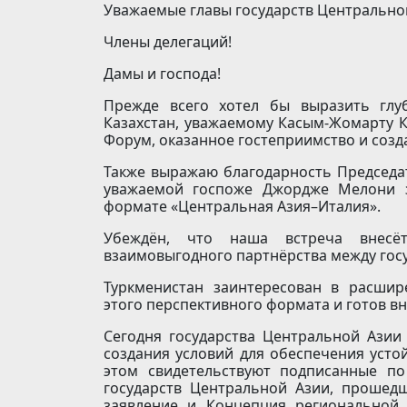
Уважаемые главы государств Центрально
Члены делегаций!
Дамы и господа!
Прежде всего хотел бы выразить глу
Казахстан, уважаемому Касым-Жомарту 
Форум, оказанное гос­теприимство и созд
Также выражаю благодарность Председа
уважаемой госпоже Джордже Мелони з
формате «Центральная Азия–Италия».
Убеждён, что наша встреча внесё
взаимовыгодного партнёрства между гос
Туркменистан заинтересован в расшир
этого перспективного формата и готов вне
Сегодня государства Центральной Азии
создания условий для обеспечения усто
этом свидетельствуют подписанные по
государств Центральной Азии, прошедш
заявление и Концепция региональной 