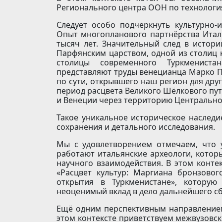
Регионального центра ООН по технология
Следует особо подчеркнуть культурно-
Опыт многопланового партнёрства Итал
тысяч лет. Значительный след в истор
Парфянским царством, одной из столиц 
столицы современного Туркмениста
представляют труды венецианца Марко По
по сути, открывшего наш регион для дру
период расцвета Великого Шёлкового пут
и Венеции через территорию Центрально
Такое уникальное историческое наслед
сохранения и детального исследования.
Мы с удовлетворением отмечаем, что 
работают итальянские археологи, котор
научного взаимодействия. В этом конте
«Расцвет культур: Маргиана бронзовог
открытия в Туркменистане», которую
неоценимый вклад в дело дальнейшего с
Ещё одним перспективным направлением
этом контексте приветствуем межвузовск