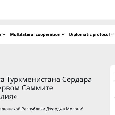
e
Multilateral cooperation
Diplomatic protocol
а Туркменистана Сердара
ервом Саммите
алия»
альянской Республики Джорджа Мелони!