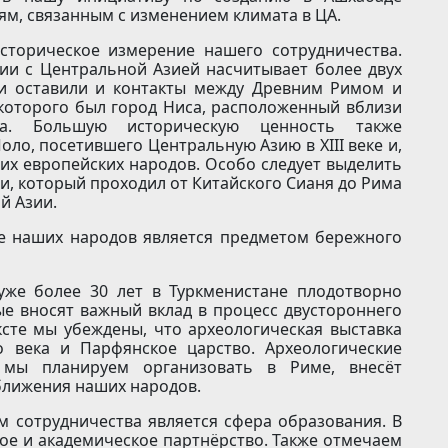
м, связанным с изменением климата в ЦА.
историческое измерение нашего сотрудничества.
ии с Центральной Азией насчитывает более двух
ии оставили и контакты между Древним Римом и
которого был город Ниса, расположенный вблизи
на. Большую историческую ценность также
ло, посетившего Центральную Азию в ХIII веке и,
гих европейских народов. Особо следует выделить
и, который проходил от Китайского Сианя до Рима
й Азии.
ие наших народов является предметом бережного
уже более 30 лет в Туркменистане плодотворно
ые вносят важный вклад в процесс двустороннего
ксте мы убеждены, что археологическая выставка
о века и Парфянское царство. Археологические
 мы планируем организовать в Риме, внесёт
ближения наших народов.
 сотрудничества является сфера образования. В
ое и академическое партнёрство. Также отмечаем