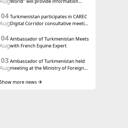
Aug
World" will provide information
held in Baku
coverage of the preparations for and
04
the holding of the meeting of the
Turkmenistan participates in CAREC
Halk Maslahaty of Turkmenistan
Aug
Digital Corridor consultative meeting
in Islamabad
04
Ambassador of Turkmenistan Meets
Aug
with French Equine Expert
03
Ambassador of Turkmenistan held
Aug
meeting at the Ministry of Foreign
Affairs of Thailand
Show more news