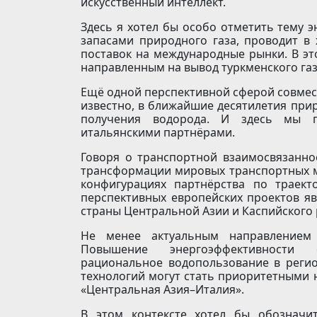
искусственный интеллект.
Здесь я хотел бы особо отметить тему э
запасами природного газа, проводит в
поставок на международные рынки. В эт
направленным на вывод туркменского газ
Ещё одной перспективной сферой совмест
известно, в ближайшие десятилетия пр
получения водорода. И здесь мы г
итальянскими партнёрами.
Говоря о транспортной взаимо­связанно
трансформации мировых транспортных м
конфигурациях партнёрства по траект
перспективных европейских проектов я
страны Центральной Азии и Каспийского 
Не менее актуальным направлением с
Повышение энергоэффективности
рациональное водопользование в регио
технологий могут стать приоритетными 
«Центральная Азия–Италия».
В этом контексте хотел бы обозначи