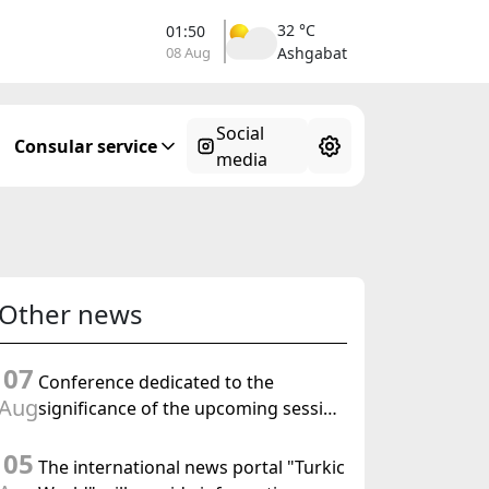
32 °C
01:50
08 Aug
Ashgabat
Social
Consular service
media
Other news
07
Conference dedicated to the
Aug
significance of the upcoming session
of the Halk Maslahaty of
05
Turkmenistan and the UN resolution
The international news portal "Turkic
"Year of International Law, 2028" was