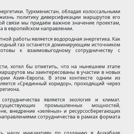
нергетики. Туркменистан, обладая колоссальными
 жизнь политику диверсификации маршрутов его
ой связи мы придаём важное значение проектам,
а в европейском направлении.
ной работы является водородная энергетика. Как
иродный газ останется доминирующим источником
отовы к взаимовыгодному сотрудничеству с
сти, хотел бы отметить, что на нынешнем этапе
аршрутов мы заинтересованы в участии в новых
ории Азия–Европа. В этом контексте одним из
вляется «Срединный коридор», проходящий через
региона.
отрудничества является экология и климат.
 существующих промышленных мощностей,
не, внедрение «зелёных» и ресурсосберегающих
направлениями сотрудничества в рамках формата
ть нашу инициативу по созданию в Ашхабаде