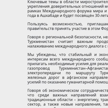
Ключевые темы в области миростроитель
укрепления доверительных отношений ме
рамках Международного форума мира и д
года в Ашхабаде и будет посвящён 30-ле
Пользуясь возможностью, приглаша
правительств принять участие в этом Фо
Говоря о региональной безопасности, н
Туркменистан считает важным прод
налаживанию международного диалога с 
Мы убеждены, что стабильный и экон
интересам всего международного сообще
прилагать необходимые усилия для реали
газопровод Туркменистан–Афганист
электропередачи по маршруту Туркме
железных дорог в афганском направл
усилий по оказанию гуманитарной помощ
Говоря об экономическом сотрудничеств
что среди важных направлений взаи
традиционные области – энергетику, тр
сектор, а также новые направления, та