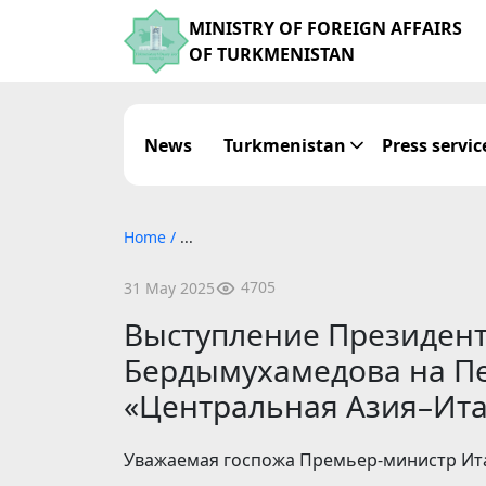
MINISTRY OF FOREIGN AFFAIRS
OF TURKMENISTAN
News
Turkmenistan
Press servic
Home
/
...
4705
31 May 2025
Выступление Президент
Бердымухамедова на П
«Центральная Азия–Ит
Уважаемая госпожа Премьер-министр Ит