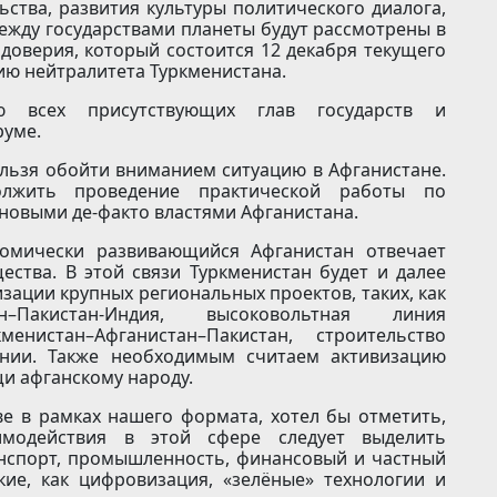
ства, развития культуры политического диалога,
жду государствами планеты будут рассмотрены в
оверия, который состоится 12 декабря текущего
тию нейтралитета Туркменистана.
ю всех присутствующих глав государств и
руме.
ельзя обойти вниманием ситуацию в Афганистане.
олжить проведение практической работы по
новыми де-факто властями Афганистана.
омически развивающийся Афганистан отвечает
ства. В этой связи Туркменистан будет и далее
зации крупных региональных проектов, таких, как
ан–Пакистан-Индия, высоковольтная линия
нистан–Афганистан–Пакистан, строительство
ении. Также необходимым считаем активизацию
и афганскому народу.
е в рамках нашего формата, хотел бы отметить,
модействия в этой сфере следует выделить
анспорт, промышленность, финансовый и частный
кие, как цифровизация, «зелёные» технологии и