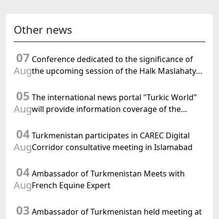
Other news
07
Conference dedicated to the significance of
Aug
the upcoming session of the Halk Maslahaty
of Turkmenistan and the UN resolution "Year
05
of International Law, 2028" was held in Baku
The international news portal "Turkic World"
Aug
will provide information coverage of the
preparations for and the holding of the
04
meeting of the Halk Maslahaty of
Turkmenistan participates in CAREC Digital
Turkmenistan
Aug
Corridor consultative meeting in Islamabad
04
Ambassador of Turkmenistan Meets with
Aug
French Equine Expert
03
Ambassador of Turkmenistan held meeting at