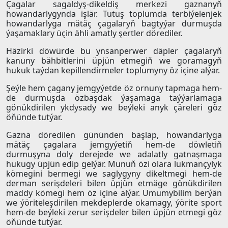
Çagalar sagaldyş-dikeldiş merkezi gaznanyň
howandarlygynda işlär. Tutuş toplumda terbiýelenjek
howandarlyga mätäç çagalaryň bagtyýar durmuşda
ýaşamaklary üçin ähli amatly şertler dörediler.
Häzirki döwürde bu ynsanperwer däpler çagalaryň
kanuny bähbitlerini üpjün etmegiň we goramagyň
hukuk taýdan kepillendirmeler toplumyny öz içine alýar.
Şeýle hem çagany jemgyýetde öz ornuny tapmaga hem-
de durmuşda özbaşdak ýaşamaga taýýarlamaga
gönükdirilen ykdysady we beýleki anyk çäreleri göz
öňünde tutýar.
Gazna döredilen gününden başlap, howandarlyga
mätäç çagalara jemgyýetiň hem-de döwletiň
durmuşyna doly derejede we adalatly gatnaşmaga
hukugy üpjün edip gelýär. Munuň özi olara lukmançylyk
kömegini bermegi we saglygyny dikeltmegi hem-de
derman serişdeleri bilen üpjün etmäge gönükdirilen
maddy kömegi hem öz içine alýar. Umumybilim berýän
we ýöriteleşdirilen mekdeplerde okamagy, ýörite sport
hem-de beýleki zerur serişdeler bilen üpjün etmegi göz
öňünde tutýar.