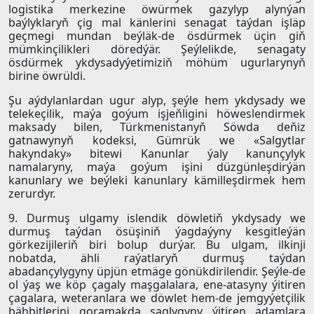
logistika merkezine öwürmek gazylyp alynýan
baýlyklaryň çig mal känlerini senagat taýdan işläp
geçmegi mundan beýläk-de ösdürmek üçin giň
mümkinçilikleri döredýär. Şeýlelikde, senagaty
ösdürmek ykdysadyýetimiziň möhüm ugurlarynyň
birine öwrüldi.
Şu aýdylanlardan ugur alyp, şeýle hem ykdysady we
telekeçilik, maýa goýum işjeňligini höweslendirmek
maksady bilen, Türkmenistanyň Söwda deňiz
gatnawynyň kodeksi, Gümrük we «Salgytlar
hakyndaky» bitewi Kanunlar ýaly kanunçylyk
namalaryny, maýa goýum işini düzgünleşdirýän
kanunlary we beýleki kanunlary kämilleşdirmek hem
zerurdyr.
9. Durmuş ulgamy islendik döwletiň ykdysady we
durmuş taýdan ösüşiniň ýagdaýyny kesgitleýän
görkezijileriň biri bolup durýar. Bu ulgam, ilkinji
nobatda, ähli raýatlaryň durmuş taýdan
abadançylygyny üpjün etmäge gönükdirilendir. Şeýle-de
ol ýaş we köp çagaly maşgalalara, ene-atasyny ýitiren
çagalara, weteranlara we döwlet hem-de jemgyýetçilik
bähbitlerini goramakda saglygyny ýitiren adamlara