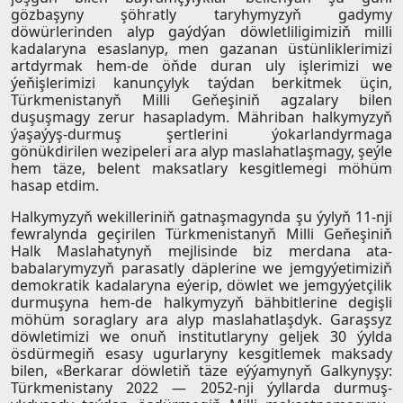
gözbaşyny şöhratly taryhymyzyň gadymy
döwürlerinden alyp gaýdýan döwletliligimiziň milli
kadalaryna esaslanyp, men gazanan üstünliklerimizi
artdyrmak hem-de öňde duran uly işlerimizi we
ýeňişlerimizi kanunçylyk taýdan berkitmek üçin,
Türkmenistanyň Milli Geňeşiniň agzalary bilen
duşuşmagy zerur hasapladym. Mähriban halkymyzyň
ýaşaýyş-durmuş şertlerini ýokarlandyrmaga
gönükdirilen wezipeleri ara alyp maslahatlaşmagy, şeýle
hem täze, belent maksatlary kesgitlemegi möhüm
hasap etdim.
Halkymyzyň wekilleriniň gatnaşmagynda şu ýylyň 11-nji
fewralynda geçirilen Türkmenistanyň Milli Geňeşiniň
Halk Maslahatynyň mejlisinde biz merdana ata-
babalarymyzyň parasatly däplerine we jemgyýetimiziň
demokratik kadalaryna eýerip, döwlet we jemgyýetçilik
durmuşyna hem-de halkymyzyň bähbitlerine degişli
möhüm soraglary ara alyp maslahatlaşdyk. Garaşsyz
döwletimizi we onuň institutlaryny geljek 30 ýylda
ösdürmegiň esasy ugurlaryny kesgitlemek maksady
bilen, «Berkarar döwletiň täze eýýamynyň Galkynyşy:
Türkmenistany 2022 — 2052-nji ýyllarda durmuş-