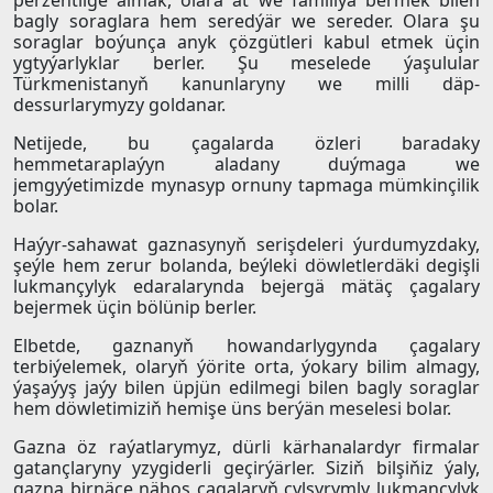
perzentlige almak, olara at we familiýa bermek bilen
bagly soraglara hem seredýär we sereder. Olara şu
soraglar boýunça anyk çözgütleri kabul etmek üçin
ygtyýarlyklar berler. Şu meselede ýaşulular
Türkmenistanyň kanunlaryny we milli däp-
dessurlarymyzy goldanar.
Netijede, bu çagalarda özleri baradaky
hemmetaraplaýyn aladany duýmaga we
jemgyýetimizde mynasyp ornuny tapmaga mümkinçilik
bolar.
Haýyr-sahawat gaznasynyň serişdeleri ýurdumyzdaky,
şeýle hem zerur bolanda, beýleki döwletlerdäki degişli
lukmançylyk edaralarynda bejergä mätäç çagalary
bejermek üçin bölünip berler.
Elbetde, gaznanyň howandarlygynda çagalary
terbiýelemek, olaryň ýörite orta, ýokary bilim almagy,
ýaşaýyş jaýy bilen üpjün edilmegi bilen bagly soraglar
hem döwletimiziň hemişe üns berýän meselesi bolar.
Gazna öz raýatlarymyz, dürli kärhanalardyr firmalar
gatançlaryny yzygiderli geçirýärler. Siziň bilşiňiz ýaly,
gazna birnäçe nähoş çagalaryň çylşyrymly lukmançylyk