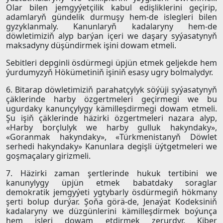
Olar bilen jemgyýetçilik kabul edişliklerini geçirip,
adamlaryň gündelik durmuşy hem-de islegleri bilen
gyzyklanmaly. Kanunlaryň kadalaryny hem-de
döwletimiziň alyp barýan içeri we daşary syýasatynyň
maksadyny düşündirmek işini dowam etmeli.
Sebitleri depginli ösdürmegi üpjün etmek geljekde hem
ýurdumyzyň Hökümetiniň işiniň esasy ugry bolmalydyr.
6. Bitarap döwletimiziň parahatçylyk söýüji syýasatynyň
çäklerinde harby özgertmeleri geçirmegi we bu
ugurdaky kanunçylygy kämilleşdirmegi dowam etmeli.
Şu işiň çäklerinde häzirki özgertmeleri nazara alyp,
«Harby borçlulyk we harby gulluk hakyndaky»,
«Goranmak hakyndaky», «Türkmenistanyň Döwlet
serhedi hakyndaky» Kanunlara degişli üýtgetmeleri we
goşmaçalary girizmeli.
7. Häzirki zaman şertlerinde hukuk tertibini we
kanunylygy üpjün etmek babatdaky soraglar
demokratik jemgyýeti ygtybarly ösdürmegiň hökmany
şerti bolup durýar. Şoňa görä-de, Jenaýat Kodeksiniň
kadalaryny we düzgünlerini kämilleşdirmek boýunça
hem işleri dowam etdirmek zerurdyr. Kiber