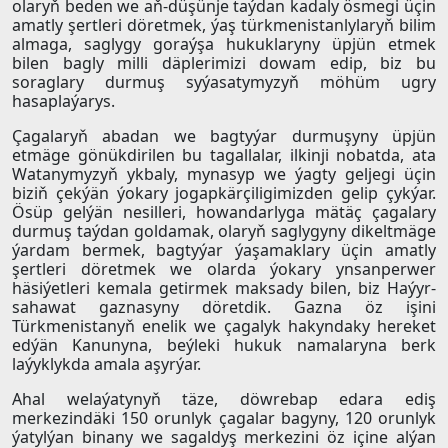
olaryň beden we aň-düşünje taýdan kadaly ösmegi üçin
amatly şertleri döretmek, ýaş türkmenistanlylaryň bilim
almaga, saglygy goraýşa hukuklaryny üpjün etmek
bilen bagly milli däplerimizi dowam edip, biz bu
soraglary durmuş syýasatymyzyň möhüm ugry
hasaplaýarys.
Çagalaryň abadan we bagtyýar durmuşyny üpjün
etmäge gönükdirilen bu tagallalar, ilkinji nobatda, ata
Watanymyzyň ykbaly, mynasyp we ýagty geljegi üçin
biziň çekýän ýokary jogapkärçiligimizden gelip çykýar.
Ösüp gelýän nesilleri, howandarlyga mätäç çagalary
durmuş taýdan goldamak, olaryň saglygyny dikeltmäge
ýardam bermek, bagtyýar ýaşamaklary üçin amatly
şertleri döretmek we olarda ýokary ynsanperwer
häsiýetleri kemala getirmek maksady bilen, biz Haýyr-
sahawat gaznasyny döretdik. Gazna öz işini
Türkmenistanyň enelik we çagalyk hakyndaky hereket
edýän Kanunyna, beýleki hukuk namalaryna berk
laýyklykda amala aşyrýar.
Ahal welaýatynyň täze, döwrebap edara ediş
merkezindäki 150 orunlyk çagalar bagyny, 120 orunlyk
ýatylýan binany we sagaldyş merkezini öz içine alýan