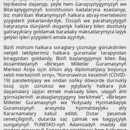
tejribesine daýanyp, şeýle hem Garaşsyzlygymyzyň we
Bitaraplygymyzyň konstitusion kadalaryna esaslanyp,
biz mähriban Watanymyzyň halkara abraý-mertebesini
yzygiderli ýokarlandyrdyk. Ösüşiň we parahatçylygyň
hatyrasyna dünýäniň doganlyk halklary bilen dostlukly
gatnaşyklary goldamak baradaky maksatlarymyza laýyk
gelýän işleri yzygiderli amala aşyrdyk.
Biziň möhüm halkara soraglary çözmäge gönükdirilen
netijeli tekliplerimiz halkara guramalar tarapyndan
biragyzdan goldandy. Biziň başlangyjymyz bilen Baş
Assambleýanyň «Birleşen Milletler Guramasynyň
Merkezi Aziýa üçin öňüni alyş diplomatiýasy boýunça
sebit merkeziniň orny», “Koronawirus keseliniň (COVID-
19) pandemiýasy we ondan soňky döwürde durnukly
ösüş üçin üznüksiz we ygtybarly halkara ýük
daşamalary üpjün etmek maksady bilen, ulagyň ähli
görnüşleriniň arabaglanyşygyny berkitmek”, «Birleşen
Milletler Guramasynyň we Ykdysady Hyzmatdaşlyk
Guramasynyň arasynda hyzmatdaşlyk» atly
Kararnamalary kabul edildi. Dutar ýasamak
senetçiliginiň, dutarda saz çalmak we bagşyçylyk
sungatynyň ÝUNESKO-nyň Adamzadyň maddy däl