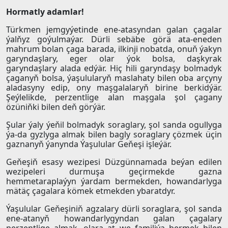
Hormatly adamlar!
Türkmen jemgyýetinde ene-atasyndan galan çagalar
ýalňyz goýulmaýar. Dürli sebäbe görä ata-eneden
mahrum bolan çaga barada, ilkinji nobatda, onuň ýakyn
garyndaşlary, eger olar ýok bolsa, daşkyrak
garyndaşlary alada edýär. Hiç hili garyndaşy bolmadyk
çaganyň bolsa, ýaşulularyň maslahaty bilen oba arçyny
aladasyny edip, ony maşgalalaryň birine berkidýär.
Şeýlelikde, perzentlige alan maşgala şol çagany
özüniňki bilen deň görýär.
Şular ýaly ýeňil bolmadyk soraglary, şol sanda ogullyga
ýa-da gyzlyga almak bilen bagly soraglary çözmek üçin
gaznanyň ýanynda Ýaşulular Geňeşi işleýär.
Geňeşiň esasy wezipesi Düzgünnamada beýan edilen
wezipeleri durmuşa geçirmekde gazna
hemmetaraplaýyn ýardam bermekden, howandarlyga
mätäç çagalara kömek etmekden ybaratdyr.
Ýaşulular Geňeşiniň agzalary dürli soraglara, şol sanda
ene-atanyň howandarlygyndan galan çagalary