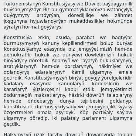
Türkmenistanyň Konstitusiýasy we Döwlet baýdagy milli
buýsanjymyzdyr. Biz bu gymmatlyklarymyza watançylyk
duýgymyzy artdyrýan, döredijilige we zähmet
joşgunyna hyjuwlandyrýan mukaddeslikler hökmünde
aýratyn hormat goýýarys.
Konstitusiýa erkin, asuda, parahat we bagtyýar
durmuşymyzyň kanuny kepillendirmesi bolup durýar.
Konstitusiýamyz esasynda biz jemgyýetimiziň hem-de
demokratik, hukuk we dünýewi döwletimiziň hukuk
binýadyny döretdik. Adamyň we raýatyň hukuklarynyň,
azatlyklarynyň hem-de borçlarynyň, häkimiýet we
dolandyryş edaralarynyň kämil ulgamyny emele
getirdik. Konstitusiýamyzyň binýat goýujy ýörelgeleridir
kadalary esasynda kanunlaryň, kodeksleriň we
kararlaryň ýüzlerçesini kabul etdik. Jemgyýetimizi
ösdürmegiň maksatlaryny, häzirki döwrüň talaplaryny
hem-de öňdebaryjy dünýä tejribesini goldanyp,
konstitusion, durmuş-ykdysady we jemgyýetçilik-syýasy
özgertmeleri amala aşyrdyk. Köp partiýaly saýlaw
ulgamyny döredip, iki palataly parlament ulgamyna
geçdik.
Halkymyzyň uzak taryhy döwrüň dowamynda toplan