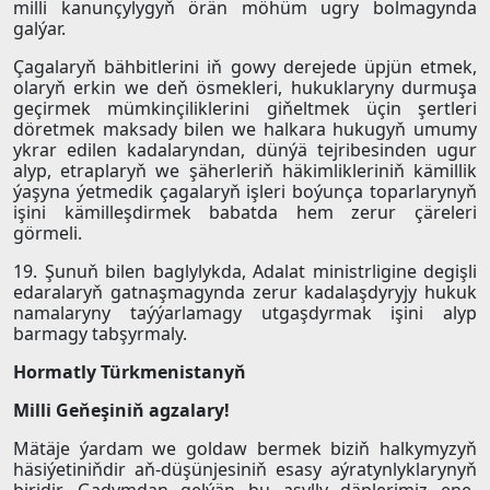
milli kanunçylygyň örän möhüm ugry bolmagynda
galýar.
Çagalaryň bähbitlerini iň gowy derejede üpjün etmek,
olaryň erkin we deň ösmekleri, hukuklaryny durmuşa
geçirmek mümkinçiliklerini giňeltmek üçin şertleri
döretmek maksady bilen we halkara hukugyň umumy
ykrar edilen kadalaryndan, dünýä tejribesinden ugur
alyp, etraplaryň we şäherleriň häkimlikleriniň kämillik
ýaşyna ýetmedik çagalaryň işleri boýunça toparlarynyň
işini kämilleşdirmek babatda hem zerur çäreleri
görmeli.
19. Şunuň bilen baglylykda, Adalat ministrligine degişli
edaralaryň gatnaşmagynda zerur kadalaşdyryjy hukuk
namalaryny taýýarlamagy utgaşdyrmak işini alyp
barmagy tabşyrmaly.
Hormatly Türkmenistanyň
Milli Geňeşiniň agzalary!
Mätäje ýardam we goldaw bermek biziň halkymyzyň
häsiýetiniňdir aň-düşünjesiniň esasy aýratynlyklarynyň