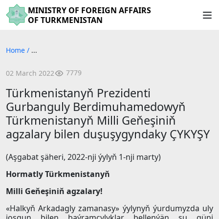
MINISTRY OF FOREIGN AFFAIRS
OF TURKMENISTAN
Home
/
...
7779
02 March 2022
Türkmenistanyň Prezidenti
Gurbanguly Berdimuhamedowyň
Türkmenistanyň Milli Geňeşiniň
agzalary bilen duşuşygyndaky ÇYKYŞY
(Aşgabat şäheri, 2022-nji ýylyň 1-nji marty)
Hormatly Türkmenistanyň
Milli Geňeşiniň agzalary!
«Halkyň Arkadagly zamanasy» ýylynyň ýurdumyzda uly
joşgun bilen baýramçylyklar bellenýän şu güni