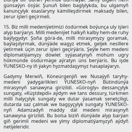
günsaýyn ösýär. Şunuň bilen baglylykda, bu ulgamyň
kanunçylyk esaslaryny kämilleşdirmek maksady bilen,
zerur işleri geçirmeli.
15. Biz milli medeniýetimizi ösdürmek boýunça uly işleri
alyp barýarys. Milli medeniýet halkyň kalby hem-de ruhy
baýlygydyr. Şoňa görä-de, milli mirasymyzy goramak,
baýlaşdyrmak, dünýäde wagyz etmek, geljek nesillere
ýetirmek üçin zerur işleri geçirýäris. Şeýle hem medeni
diplomatiýamyzy döwlet syýasatynyň möhüm ugry
hökmünde ösdürmäge aýratyn üns berýäris. Bu işde
ÝUNESKO-ny iň ýakyn hyzmatdaşymyz hasaplaýarys.
Gadymy Merwiň, Köneürgenjiň we Nusaýyň taryhy-
medeni ýadygärlikleri ÝUNESKO-nyň Bütindünýä
mirasynyň sanawyna girizildi. «Görogly» dessançylyk
sungaty, «Küştdepdi» aýdym we tans dessury, türkmen
milli halyçylyk sungaty we dutar ýasamak senetçiligi,
dutarda saz çalmak we bagşyçylyk sungaty ÝUNESKO-
nyň Adamzadyň maddy däl medeni mirasynyň
sanawyna girizildi. Bu bolsa biziň dünýäde alyp barýan
giň gerimli medeni we ylmy diplomatiýamyzyň aýdyň
netijeleridir.