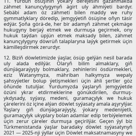
11. Ýurduň ösüşiniň ýokary derejesini gazanmakda
zähmet kanunçylygynyň ägirt uly ähmiýeti bardyr.
Sebäbi adam öz zähmeti bilen maddy we ruhy
gymmatlyklary döredip, jemgyýetiň ösüşine oňyn täsir
edýär. Şoňa görä-de, her bir adamyň zähmet çekmäge
hukugyny berjaý etmek we durmuşa geçirmek, ony
hukuk taýdan üpjün etmek maksady bilen, zähmet
kanunçylygyny döwrüň talaplaryna laýyk getirmek üçin
kämilleşdirmek zerurdyr.
12. Biziň döwletimizde ýaşlar, ösüp gelýän nesil barada
uly alada edilýär. Olaryň bilim almaklary, giň
dünýägaraýyşly bolmaklary, zehinlerini ösdürmekleri,
eziz Watanymyza, mähriban halkymyza wepaly
şahsyýetler bolup ýetişmekleri üçin ähli şertler göz
öňünde tutulýar. Ýurdumyzda ýaşlaryň jemgyýetde
özüni ykrar etdirmeklerine gönükdirilen, durmuş-
ykdysady, syýasy, medeni, guramaçylyk we hukuk
çärelerini öz içine alýan döwlet syýasaty amala aşyrylýar.
Ýaşlary giň dünýägaraýyşly, ýokary medeniýetli,
guramaçylyk ukyplary bolan adamlar edip terbiýelemek
üçin zerur çäreler durmuşa geçirilýär. Geçen ýyl biz
Türkmenistanda ýaşlar baradaky döwlet syýasatynyň
2021 — 2025-nji ýyllar üçin Döwlet maksatnamasyny we