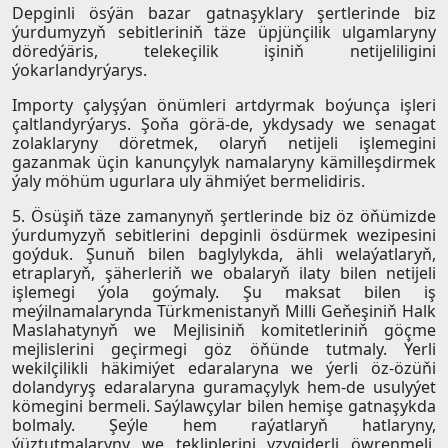
Depginli ösýän bazar gatnaşyklary şertlerinde biz
ýurdumyzyň sebitleriniň täze üpjünçilik ulgamlaryny
döredýäris, telekeçilik işiniň netijeliligini
ýokarlandyrýarys.
Importy çalyşýan önümleri artdyrmak boýunça işleri
çaltlandyrýarys. Şoňa görä-de, ykdysady we senagat
zolaklaryny döretmek, olaryň netijeli işlemegini
gazanmak üçin kanunçylyk namalaryny kämilleşdirmek
ýaly möhüm ugurlara uly ähmiýet bermelidiris.
5. Ösüşiň täze zamanynyň şertlerinde biz öz öňümizde
ýurdumyzyň sebitlerini depginli ösdürmek wezipesini
goýduk. Şunuň bilen baglylykda, ähli welaýatlaryň,
etraplaryň, şäherleriň we obalaryň ilaty bilen netijeli
işlemegi ýola goýmaly. Şu maksat bilen iş
meýilnamalarynda Türkmenistanyň Milli Geňeşiniň Halk
Maslahatynyň we Mejlisiniň komitetleriniň göçme
mejlislerini geçirmegi göz öňünde tutmaly. Ýerli
wekilçilikli häkimiýet edaralaryna we ýerli öz-özüňi
dolandyryş edaralaryna guramaçylyk hem-de usulyýet
kömegini bermeli. Saýlawçylar bilen hemişe gatnaşykda
bolmaly. Şeýle hem raýatlaryň hatlaryny,
ýüztutmalaryny we tekliplerini yzygiderli öwrenmeli.