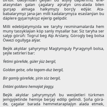
biridir. Gadymdan gelýän bu asylly däplerimiz ene-
atasyndan galan çagalary aýratyn üns-alada bilen
gurşap almaga halkymyzy borçly edýär. Ata-
babalarymyz jana-jan milli kadalarymyza esaslanýan bu
däplere gyşarnyksyz eýerip gelipdir.
Milli edebiýatymyzda we taryhy resminamalarda hem
muny tassyklaýan köp sanly mysallar bar. Siz taryha ser
salyp görüň: Togrul beg Alp Arslany, Görogly beg bolsa
Öwezi ogullyga alýar.
Beýik akyldar şahyrymyz Magtymguly Pyragynyň bolsa,
şeýle setirleri bar:
Ýetimi göreňde, güler ýüz bergil,
Goldan gelse, oňa tagam-duz bergil,
Bir gamly göreňde, şirin söz bergil,
Entäni goldara hemaýat ýagşy.
Beýik akyldar şahyrymyzyň bu wesýetleri türkmen
jemgyýetinde hemişe berjaý edilip gelindi. Şoňa görä-
de, çagalar barada hemmetaraplaýyn alada etmek,