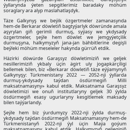
ýyllarynda ýeten sepgitlerimiz baradaky möhüm
soraglary ara alyp maslahatlaşdyk.
Täze Galkynyş we beýik özgertmeler zamanasynda
hem-de Berkarar döwletiň bagtyýarlyk döwründe amala
aşyrylan giň gerimli durmuş, syýasy we ykdysady
özgertmeler, şeýle hem döwlet we jemgyýetçilik
durmuşyna, halkymyzyň jana-jan bähbitlerine degişli
beýleki möhüm meseleler hakynda gürrüň etdik.
Häzirki döwürde Garaşsyz döwletimiziň we geljek
nesillerimiziň ykbaly üçin ägirt uly jogapkärçiligi
bellemek bilen, biz «Berkarar döwletiň täze eýýamynyň
Galkynyşy: Türkmenistany 2022 — 2052-nji ýyllarda
durmuş-ykdysady taýdan ösdürmegiň Milli
maksatnamasyny» kabul etdik. Maksatnama Garaşsyz
döwletimizi we onuň institutlaryny geljek 30 ýylda
ösdürmegiň esasy ugurlaryny kesgitlemek maksady
bilen taýýarlandy.
Şeýle hem biz ýurdumyzy 2022-nji ýylda durmuş-
ykdysady taýdan ösdürmegiň Maksatnamasyny hem-de
Türkmenistanyň 2022-nji ýyl üçin Maýa goýum
maksatnamasyny kabul etdik. Halkymyzyň geljeginiň