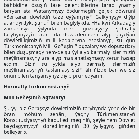
bähbidine ösüşiň täze belentliklerine tarap ynamly
barýan ata Watanymyzy ösdürmegiň geljek döwrüni
«Berkarar döwletiň täze eýýamynyň Galkynyşy» diýip
atlandyrdyk. Şunuň bilen baglylykda, «Halkyň Arkadagly
zamanasy» ýylynda men gözbaşyny şöhratly
taryhymyzyň örän irki döwürlerinden alyp gaýdýan
döwletliligimiziň milli kadalaryna esaslanyp, şu gün
Türkmenistanyň Milli Geňeşiniň agzalary we deputatlary
bilen duşuşmagy hem-de şu ýyl alyp barmaly işlerimiziň
meýilnamasyny ara alyp maslahatlaşmagy zerur hasap
etdim. Biziň şu ýylda alyp barmaly işlerimiziň
meýilnamasynyň taslamasy siziň ähliňizde bar we siz
onuň bilen tanşansyňyz diýip pikir edýärin.
Hormatly Türkmenistanyň
Milli Geňeşiniň agzalary!
Şu ýyl biz Garaşsyz döwletimiziň taryhynda ýene-de bir
örän möhüm senäni, ýagny Türkmenistanyň
Konstitusiýasynyň kabul edilmeginiň, şeýle hem Döwlet
baýdagymyzyň döredilmeginiň 30 ýyllygyny giňden
belleýäris.