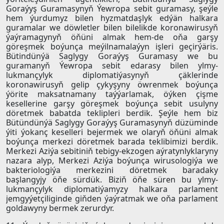
Goraýyş Guramasynyň Ýewropa sebit guramasy, şeýle
hem ýurdumyz bilen hyzmatdaşlyk edýän halkara
guramalar we döwletler bilen bilelikde koronawirusyň
ýaýramagynyň öňüni almak hem-de oňa garşy
göreşmek boýunça meýilnamalaýyn işleri geçirýäris.
Bütindünýä Saglygy Goraýyş Guramasy we bu
guramanyň Ýewropa sebit edarasy bilen ylmy-
lukmançylyk diplomatiýasynyň çäklerinde
koronawirusyň gelip çykyşyny öwrenmek boýunça
ýörite maksatnamany taýýarlamak, öýken çişme
kesellerine garşy göreşmek boýunça sebit usulyny
döretmek babatda teklipleri berdik. Şeýle hem biz
Bütündünýä Saglygy Goraýyş Guramasynyň düzüminde
ýiti ýokanç keselleri bejermek we olaryň öňüni almak
boýunça merkezi döretmek barada teklibimizi berdik.
Merkezi Aziýa sebitiniň tebigy-ekzogen aýratynlyklaryny
nazara alyp, Merkezi Aziýa boýunça wirusologiýa we
bakteriologiýa merkezini döretmek baradaky
başlangyjy öňe sürdük. Biziň öňe süren bu ylmy-
lukmançylyk diplomatiýamyzy halkara parlament
jemgyýetçiliginde giňden ýaýratmak we oňa parlament
goldawyny bermek zerurdyr.