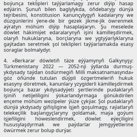
boýunça teklipleri taýýarlamagy zerur diýip hasap
edýärin. Şunuň bilen baglylykda, öňdebaryjy dünýä
tejribesini, konstitusion kanunçylygyň kadalaryny we
düzgünlerini ýene-de bir gezek jikme-jik öwrenmek
aýratyn möhüm diýip hasaplaýaryn. Şu meselede
döwlet häkimiýet edaralarynyň işini kämilleşdirmek,
olaryň hukuklaryna, borçlaryna we ygtyýarlyklaryna
gaýtadan seretmek şol teklipleri taýýarlamakda esasy
soraglar bolmalydyr.
4. «Berkarar döwletiň täze eýýamynyň Galkynyşy:
Türkmenistany 2022 — 2052-nji ýyllarda durmuş-
ykdysady taýdan ösdürmegiň Milli maksatnamasynda»
göz öňünde tutulan düýpli özgertmeleriň hukuk
esasyny döretmek, kanunlary yzygiderli kämilleşdirmek
boýunça bazar ykdysadyýeti şertlerinde pudaklaryň
işiniň netijeliligini ýokarlandyrmaga gönükdirilen
ençeme möhüm wezipeler ýüze çykýar. Şol pudaklaryň
dünýä ykdysady giňişligine işjeň goşulmagy, raýatlaryň
telekeçilik başlangyçlaryny goldamak, maýa goýum
işjeňligini höweslendirmek, döwlet eýeçiligini
hususylaşdyrmak we paýdarlar jemgyýetlerine
öwürmek zerur bolup durýar.