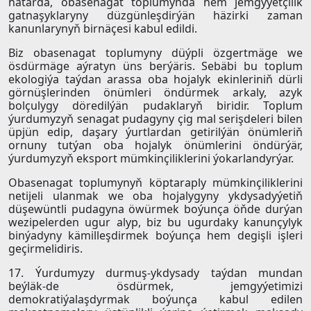
hatarda, obasenagat toplumynda hem jemgyýetçilik
gatnaşyklaryny düzgünleşdirýän häzirki zaman
kanunlarynyň birnäçesi kabul edildi.
Biz obasenagat toplumyny düýpli özgertmäge we
ösdürmäge aýratyn üns berýäris. Sebäbi bu toplum
ekologiýa taýdan arassa oba hojalyk ekinleriniň dürli
görnüşlerinden önümleri öndürmek arkaly, azyk
bolçulygy döredilýän pudaklaryň biridir. Toplum
ýurdumyzyň senagat pudagyny çig mal serişdeleri bilen
üpjün edip, daşary ýurtlardan getirilýän önümleriň
ornuny tutýan oba hojalyk önümlerini öndürýär,
ýurdumyzyň eksport mümkinçiliklerini ýokarlandyrýar.
Obasenagat toplumynyň köptaraply mümkinçiliklerini
netijeli ulanmak we oba hojalygyny ykdysadyýetiň
düşewüntli pudagyna öwürmek boýunça öňde durýan
wezipelerden ugur alyp, biz bu ugurdaky kanunçylyk
binýadyny kämilleşdirmek boýunça hem degişli işleri
geçirmelidiris.
17. Ýurdumyzy durmuş-ykdysady taýdan mundan
beýläk-de ösdürmek, jemgyýetimizi
demokratiýalaşdyrmak boýunça kabul edilen