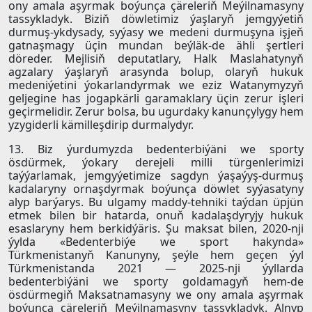
ony amala aşyrmak boýunça çäreleriň Meýilnamasyny
tassykladyk. Biziň döwletimiz ýaşlaryň jemgyýetiň
durmuş-ykdysady, syýasy we medeni durmuşyna işjeň
gatnaşmagy üçin mundan beýläk-de ähli şertleri
döreder. Mejlisiň deputatlary, Halk Maslahatynyň
agzalary ýaşlaryň arasynda bolup, olaryň hukuk
medeniýetini ýokarlandyrmak we eziz Watanymyzyň
geljegine has jogapkärli garamaklary üçin zerur işleri
geçirmelidir. Zerur bolsa, bu ugurdaky kanunçylygy hem
yzygiderli kämilleşdirip durmalydyr.
13. Biz ýurdumyzda bedenterbiýäni we sporty
ösdürmek, ýokary derejeli milli türgenlerimizi
taýýarlamak, jemgyýetimize sagdyn ýaşaýyş-durmuş
kadalaryny ornaşdyrmak boýunça döwlet syýasatyny
alyp barýarys. Bu ulgamy maddy-tehniki taýdan üpjün
etmek bilen bir hatarda, onuň kadalaşdyryjy hukuk
esaslaryny hem berkidýäris. Şu maksat bilen, 2020-nji
ýylda «Bedenterbiýe we sport hakynda»
Türkmenistanyň Kanunyny, şeýle hem geçen ýyl
Türkmenistanda 2021 — 2025-nji ýyllarda
bedenterbiýäni we sporty goldamagyň hem-de
ösdürmegiň Maksatnamasyny we ony amala aşyrmak
boýunça çäreleriň Meýilnamasyny tassykladyk. Alnyp