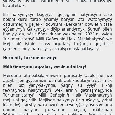
ykdysady taýdan ösdürmegiň Milli maksatnamasyny»
kabul etdik.
Biz halkymyzyň bagtyýar geljeginiň hatyrasyna täze
belentliklere tarap ynamly barýan ata Watanymyzy
ösdürmegiň geljekki döwrüni «Berkarar döwletiň täze
eýýamynyň Galkynyşy» diýip atlandyrdyk. Şunuň bilen
baglylykda, häzir öňde duran wezipeleri, 2022-nji ýylda
Türkmenistanyň Milli Geňeşiniň Halk Maslahatynyň we
Mejlisiniň işiniň esasy ugurlary boýunça geçiriljek
çäreleriň meýilnamasyny ara alyp maslahatlaşarys.
Hormatly Türkmenistanyň
Milli Geňeşiniň agzalary we deputatlary!
Merdana ata-babalarymyzyň parasatly däplerine we
agzybir jemgyýetimiziň demokratik kadalaryna eýermek
bilen, biz ýaňy-ýakynda, ýagny şu ýylyň 11-nji
fewralynda halkymyzyň wekilleriniň gatnaşmagynda
Türkmenistanyň Milli Geňeşiniň Halk Maslahatynyň
mejlisini geçirdik. Mejlisde halkymyz üçin aýgytly, ykbal
kesgitleýji taryhy waka öwrülen özygtyýarly ösüş ýoluna
gadam basylan pursatdan başlap, mähriban
Watanymyzda gazanylan üstünlikler, Garaşsyzlyk