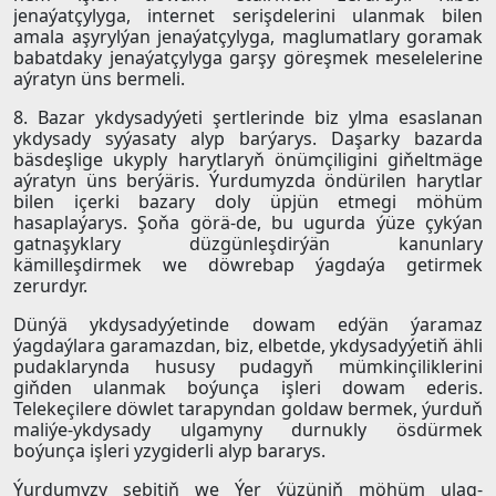
jenaýatçylyga, internet serişdelerini ulanmak bilen
amala aşyrylýan jenaýatçylyga, maglumatlary goramak
babatdaky jenaýatçylyga garşy göreşmek meselelerine
aýratyn üns bermeli.
8. Bazar ykdysadyýeti şertlerinde biz ylma esaslanan
ykdysady syýasaty alyp barýarys. Daşarky bazarda
bäsdeşlige ukyply harytlaryň önümçiligini giňeltmäge
aýratyn üns berýäris. Ýurdumyzda öndürilen harytlar
bilen içerki bazary doly üpjün etmegi möhüm
hasaplaýarys. Şoňa görä-de, bu ugurda ýüze çykýan
gatnaşyklary düzgünleşdirýän kanunlary
kämilleşdirmek we döwrebap ýagdaýa getirmek
zerurdyr.
Dünýä ykdysadyýetinde dowam edýän ýaramaz
ýagdaýlara garamazdan, biz, elbetde, ykdysadyýetiň ähli
pudaklarynda hususy pudagyň mümkinçiliklerini
giňden ulanmak boýunça işleri dowam ederis.
Telekeçilere döwlet tarapyndan goldaw bermek, ýurduň
maliýe-ykdysady ulgamyny durnukly ösdürmek
boýunça işleri yzygiderli alyp bararys.
Ýurdumyzy sebitiň we Ýer ýüzüniň möhüm ulag-