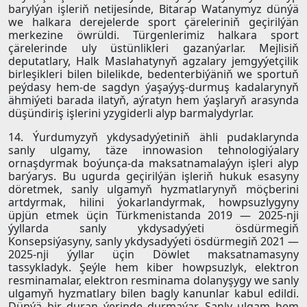
barylýan işleriň netijesinde, Bitarap Watanymyz dünýä
we halkara derejelerde sport çäreleriniň geçirilýän
merkezine öwrüldi. Türgenlerimiz halkara sport
çärelerinde uly üstünlikleri gazanýarlar. Mejlisiň
deputatlary, Halk Maslahatynyň agzalary jemgyýetçilik
birleşikleri bilen bilelikde, bedenterbiýäniň we sportuň
peýdasy hem-de sagdyn ýaşaýyş-durmuş kadalarynyň
ähmiýeti barada ilatyň, aýratyn hem ýaşlaryň arasynda
düşündiriş işlerini yzygiderli alyp barmalydyrlar.
14. Ýurdumyzyň ykdysadyýetiniň ähli pudaklarynda
sanly ulgamy, täze innowasion tehnologiýalary
ornaşdyrmak boýunça-da maksatnamalaýyn işleri alyp
barýarys. Bu ugurda geçirilýän işleriň hukuk esasyny
döretmek, sanly ulgamyň hyzmatlarynyň möçberini
artdyrmak, hilini ýokarlandyrmak, howpsuzlygyny
üpjün etmek üçin Türkmenistanda 2019 — 2025-nji
ýyllarda sanly ykdysadyýeti ösdürmegiň
Konsepsiýasyny, sanly ykdysadyýeti ösdürmegiň 2021 —
2025-nji ýyllar üçin Döwlet maksatnamasyny
tassykladyk. Şeýle hem kiber howpsuzlyk, elektron
resminamalar, elektron resminama dolanyşygy we sanly
ulgamyň hyzmatlary bilen bagly kanunlar kabul edildi.
Dünýä bir duran ýerinde durmaýar. Sanly ulgam hem