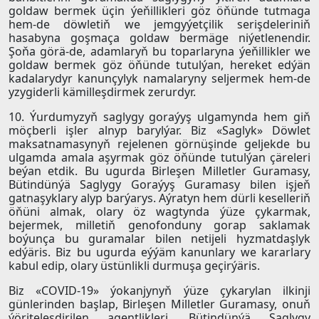
goldaw bermek üçin ýeňillikleri göz öňünde tutmaga
hem-de döwletiň we jemgyýetçilik serişdeleriniň
hasabyna goşmaça goldaw bermäge niýetlenendir.
Şoňa görä-de, adamlaryň bu toparlaryna ýeňillikler we
goldaw bermek göz öňünde tutulýan, hereket edýän
kadalarydyr kanunçylyk namalaryny seljermek hem-de
yzygiderli kämilleşdirmek zerurdyr.
10. Ýurdumyzyň saglygy goraýyş ulgamynda hem giň
möçberli işler alnyp barylýar. Biz «Saglyk» Döwlet
maksatnamasynyň rejelenen görnüşinde geljekde bu
ulgamda amala aşyrmak göz öňünde tutulýan çäreleri
beýan etdik. Bu ugurda Birleşen Milletler Guramasy,
Bütindünýä Saglygy Goraýyş Guramasy bilen işjeň
gatnaşyklary alyp barýarys. Aýratyn hem dürli keselleriň
öňüni almak, olary öz wagtynda ýüze çykarmak,
bejermek, milletiň genofonduny gorap saklamak
boýunça bu guramalar bilen netijeli hyzmatdaşlyk
edýäris. Biz bu ugurda eýýäm kanunlary we kararlary
kabul edip, olary üstünlikli durmuşa geçirýäris.
Biz «COVID-19» ýokanjynyň ýüze çykarylan ilkinji
günlerinden başlap, Birleşen Milletler Guramasy, onuň
ýöriteleşdirilen agentlikleri, Bütindünýä Saglygy