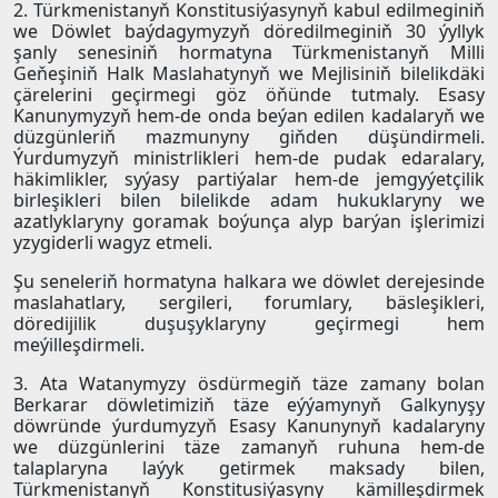
2. Türkmenistanyň Konstitusiýasynyň kabul edilmeginiň
we Döwlet baýdagymyzyň döredilmeginiň 30 ýyllyk
şanly senesiniň hormatyna Türkmenistanyň Milli
Geňeşiniň Halk Maslahatynyň we Mejlisiniň bilelikdäki
çärelerini geçirmegi göz öňünde tutmaly. Esasy
Kanunymyzyň hem-de onda beýan edilen kadalaryň we
düzgünleriň mazmunyny giňden düşündirmeli.
Ýurdumyzyň ministrlikleri hem-de pudak edaralary,
häkimlikler, syýasy partiýalar hem-de jemgyýetçilik
birleşikleri bilen bilelikde adam hukuklaryny we
azatlyklaryny goramak boýunça alyp barýan işlerimizi
yzygiderli wagyz etmeli.
Şu seneleriň hormatyna halkara we döwlet derejesinde
maslahatlary, sergileri, forumlary, bäsleşikleri,
döredijilik duşuşyklaryny geçirmegi hem
meýilleşdirmeli.
3. Ata Watanymyzy ösdürmegiň täze zamany bolan
Berkarar döwletimiziň täze eýýamynyň Galkynyşy
döwründe ýurdumyzyň Esasy Kanunynyň kadalaryny
we düzgünlerini täze zamanyň ruhuna hem-de
talaplaryna laýyk getirmek maksady bilen,
Türkmenistanyň Konstitusiýasyny kämilleşdirmek