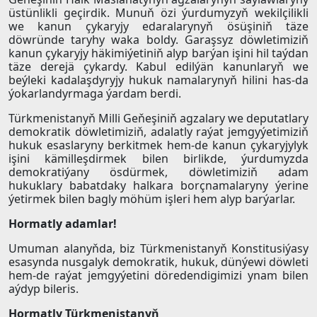
üstünlikli geçirdik. Munuň özi ýurdumyzyň wekilçilikli
we kanun çykaryjy edaralarynyň ösüşiniň täze
döwründe taryhy waka boldy. Garaşsyz döwletimiziň
kanun çykaryjy häkimiýetiniň alyp barýan işini hil taýdan
täze derejä çykardy. Kabul edilýän kanunlaryň we
beýleki kadalaşdyryjy hukuk namalarynyň hilini has-da
ýokarlandyrmaga ýardam berdi.
Türkmenistanyň Milli Geňeşiniň agzalary we deputatlary
demokratik döwletimiziň, adalatly raýat jemgyýetimiziň
hukuk esaslaryny berkitmek hem-de kanun çykaryjylyk
işini kämilleşdirmek bilen birlikde, ýurdumyzda
demokratiýany ösdürmek, döwletimiziň adam
hukuklary babatdaky halkara borçnamalaryny ýerine
ýetirmek bilen bagly möhüm işleri hem alyp barýarlar.
Hormatly adamlar!
Umuman alanyňda, biz Türkmenistanyň Konstitusiýasy
esasynda nusgalyk demokratik, hukuk, dünýewi döwleti
hem-de raýat jemgyýetini döredendigimizi ynam bilen
aýdyp bileris.
Hormatly Türkmenistanyň