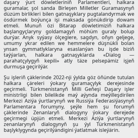
daşary ýurt döwletleriniň Parlamentleri, halkara
guramalar, şol sanda Birleşen Milletler Guramasynyň
düzüm birlikleri bilen gatnaşyklary pugtalandyrmak we
ösdürmek boýunça işi maksada gönükdirip dowam
etmeli. Munuň özi Bitarap döwletimiziň halkara
başlangyçlaryny goldamagyň möhüm guraly bolup
durýar. Anyk syýasy ölçeglere, sagdyn, oňyn geljege,
umumy ykrar edilen we hemmelere düşnükli bolan
ynsan gymmatlyklaryna esaslanýan bu işde biziň
taýýarlan, halkara gatnaşyklarda «Dialog —
parahatçylygyň kepili» atly täze pelsepämiz işjeň
durmuşa geçirilýär.
Şu işleriň çäklerinde 2022-nji ýylda göz öňünde tutulan
halkara çäreleri ýokary guramaçylyk derejesinde
geçirmeli. Türkmenistanyň Milli Geňeşi Daşary işler
ministrligi bilen bilelikde maý aýynda meýilleşdirilen
Merkezi Aziýa ýurtlarynyň we Russiýa Federasiýasynyň
Parlamentara forumyny, şeýle hem şu forumyň
çäklerinde Zenanlaryň dialogyny ýokary derejede
geçirmegi üpjün etmeli. Merkezi Aziýa ýurtlarynyň
zenanlarynyň dialogynyň şu ýyl Türkmenistanyň
başlyklygynda geçirilýändigini ýatlatmak isleýärin.