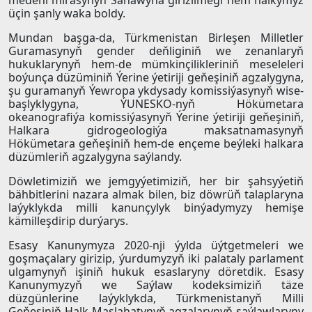
medeni mirasynyň Sanawyna girizilmegi hem halkymyz
üçin şanly waka boldy.
Mundan başga-da, Türkmenistan Birleşen Milletler
Guramasynyň gender deňliginiň we zenanlaryň
hukuklarynyň hem-de mümkinçilikleriniň meseleleri
boýunça düzüminiň Ýerine ýetiriji geňeşiniň agzalygyna,
şu guramanyň Ýewropa ykdysady komissiýasynyň wise-
başlyklygyna, ÝUNESKO-nyň Hökümetara
okeanografiýa komissiýasynyň Ýerine ýetiriji geňeşiniň,
Halkara gidrogeologiýa maksatnamasynyň
Hökümetara geňeşiniň hem-de ençeme beýleki halkara
düzümleriň agzalygyna saýlandy.
Döwletimiziň we jemgyýetimiziň, her bir şahsyýetiň
bähbitlerini nazara almak bilen, biz döwrüň talaplaryna
laýyklykda milli kanunçylyk binýadymyzy hemişe
kämilleşdirip durýarys.
Esasy Kanunymyza 2020-nji ýylda üýtgetmeleri we
goşmaçalary girizip, ýurdumyzyň iki palataly parlament
ulgamynyň işiniň hukuk esaslaryny döretdik. Esasy
Kanunymyzyň we Saýlaw kodeksimiziň täze
düzgünlerine laýyklykda, Türkmenistanyň Milli
Geňeşiniň Halk Maslahatynyň agzalarynyň saýlawlaryny