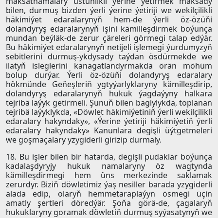
maksatnamalary üstünlikli ýerine ýetirmek maksady
bilen, durmuş bizden ýerli ýerine ýetiriji we wekilçilikli
häkimiýet edaralarynyň hem-de ýerli öz-özüňi
dolandyryş edaralarynyň işini kämilleşdirmek boýunça
mundan beýläk-de zerur çäreleri görmegi talap edýär.
Bu häkimiýet edaralarynyň netijeli işlemegi ýurdumyzyň
sebitlerini durmuş-ykdysady taýdan ösdürmekde we
ilatyň isleglerini kanagatlandyrmakda örän möhüm
bolup durýar. Ýerli öz-özüňi dolandyryş edaralary
hökmünde Geňeşleriň ygtyýarlyklaryny kämilleşdirip,
dolandyryş edaralarynyň hukuk ýagdaýyny halkara
tejribä laýyk getirmeli. Şunuň bilen baglylykda, toplanan
tejribä laýyklykda, «Döwlet häkimiýetiniň ýerli wekilçilikli
edaralary hakyndaky», «Ýerine ýetiriji häkimiýetiň ýerli
edaralary hakyndaky» Kanunlara degişli üýtgetmeleri
we goşmaçalary yzygiderli girizip durmaly.
18. Bu işler bilen bir hatarda, degişli pudaklar boýunça
kadalaşdyryjy hukuk namalaryny öz wagtynda
kämilleşdirmegi hem üns merkezinde saklamak
zerurdyr. Biziň döwletimiz ýaş nesiller barada yzygiderli
alada edip, olaryň hemmetaraplaýyn ösmegi üçin
amatly şertleri döredýär. Şoňa görä-de, çagalaryň
hukuklaryny goramak döwletiň durmuş syýasatynyň we