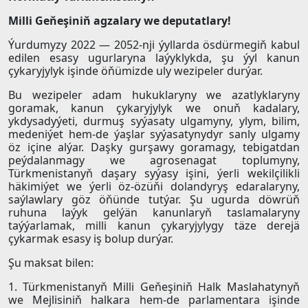
Milli Geňeşiniň agzalary we deputatlary!
Ýurdumyzy 2022 — 2052-nji ýyllarda ösdürmegiň kabul
edilen esasy ugurlaryna laýyklykda, şu ýyl kanun
çykaryjylyk işinde öňümizde uly wezipeler durýar.
Bu wezipeler adam hukuklaryny we azatlyklaryny
goramak, kanun çykaryjylyk we onuň kadalary,
ykdysadyýeti, durmuş syýasaty ulgamyny, ylym, bilim,
medeniýet hem-de ýaşlar syýasatynydyr sanly ulgamy
öz içine alýar. Daşky gurşawy goramagy, tebigatdan
peýdalanmagy we agrosenagat toplumyny,
Türkmenistanyň daşary syýasy işini, ýerli wekilçilikli
häkimiýet we ýerli öz-özüňi dolandyryş edaralaryny,
saýlawlary göz öňünde tutýar. Şu ugurda döwrüň
ruhuna laýyk gelýän kanunlaryň taslamalaryny
taýýarlamak, milli kanun çykaryjylygy täze derejä
çykarmak esasy iş bolup durýar.
Şu maksat bilen:
1. Türkmenistanyň Milli Geňeşiniň Halk Maslahatynyň
we Mejlisiniň halkara hem-de parlamentara işinde