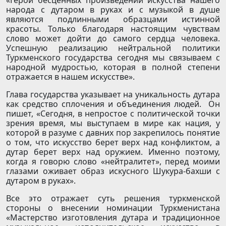
«Герои бесценных произведений искусства нашего
народа с дутаром в руках и с музыкой в душе
являются подлинными образцами истинной
красоты. Только благодаря настоящим чувствам
слово может дойти до самого сердца человека.
Успешную реализацию нейтральной политики
Туркменского государства сегодня мы связываем с
народной мудростью, которая в полной степени
отражается в нашем искусстве».
Глава государства указывает на уникальность дутара
как средство сплочения и объединения людей. Он
пишет, «Сегодня, в непростое с политической точки
зрения время, мы выступаем в мире как нация, у
которой в разуме с давних пор закрепилось понятие
о том, что искусство берет верх над конфликтом, а
дутар берет верх над оружием. Именно поэтому,
когда я говорю слово «нейтралитет», перед моими
глазами оживает образ искусного Шукура-бахши с
дутаром в руках».
Все это отражает суть решения туркменской
стороны о внесении номинации Туркменистана
«Мастерство изготовления дутара и традиционное